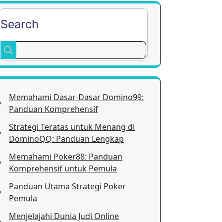
Search
Memahami Dasar-Dasar Domino99:
Panduan Komprehensif
Strategi Teratas untuk Menang di
DominoQQ: Panduan Lengkap
Memahami Poker88: Panduan
Komprehensif untuk Pemula
Panduan Utama Strategi Poker
Pemula
Menjelajahi Dunia Judi Online