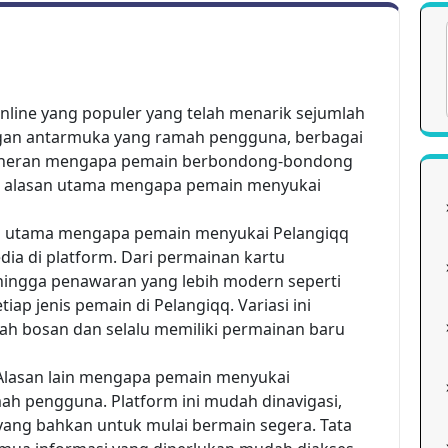
online yang populer yang telah menarik sejumlah
ngan antarmuka yang ramah pengguna, berbagai
k heran mengapa pemain berbondong-bondong
pa alasan utama mengapa pemain menyukai
san utama mengapa pemain menyukai Pelangiqq
ia di platform. Dari permainan kartu
 hingga penawaran yang lebih modern seperti
tiap jenis pemain di Pelangiqq. Variasi ini
h bosan dan selalu memiliki permainan baru
Alasan lain mengapa pemain menyukai
ah pengguna. Platform ini mudah dinavigasi,
ang bahkan untuk mulai bermain segera. Tata