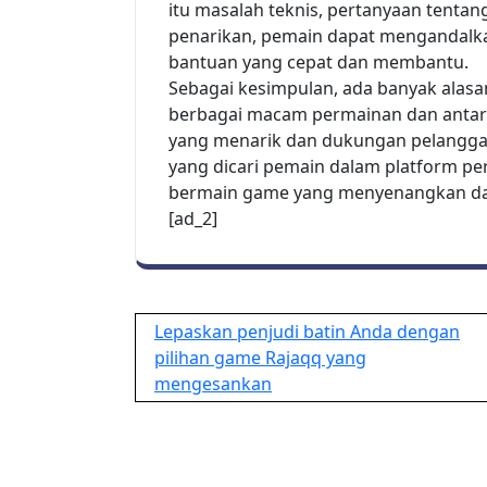
itu masalah teknis, pertanyaan tenta
penarikan, pemain dapat mengandal
bantuan yang cepat dan membantu.
Sebagai kesimpulan, ada banyak alas
berbagai macam permainan dan anta
yang menarik dan dukungan pelanggan
yang dicari pemain dalam platform pe
bermain game yang menyenangkan dan 
[ad_2]
Post
Lepaskan penjudi batin Anda dengan
pilihan game Rajaqq yang
navigation
mengesankan