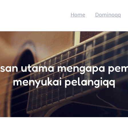
Home
Dominoqq
asan utama mengapa pem
menyukai pelangiqq