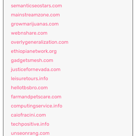
semanticseostars.com
mainstreamzone.com
growmarijuanas.com
webnshare.com
overlygeneralization.com
ethiopianetwork.org
gadgetsmesh.com
justicefornevada.com
leisuretours.info
hellotbsbro.com
farmandpetscare.com
computingservice.info
caiofracini.com
techpositive.info
unseonrang.com