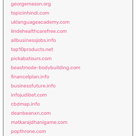
georgemason.org
topicinhindi.com
uklanguageacademy.com
lindehealthcarefree.com
allbusinessjobs.info
top10products.net
pickabatours.com
beastmode-bodybuilding.com
financelplan.info
businessfuture.info
infojudibet.com
cbdmap.info
deanbeanxn.com
matkarajdhanigame.com
popthrone.com