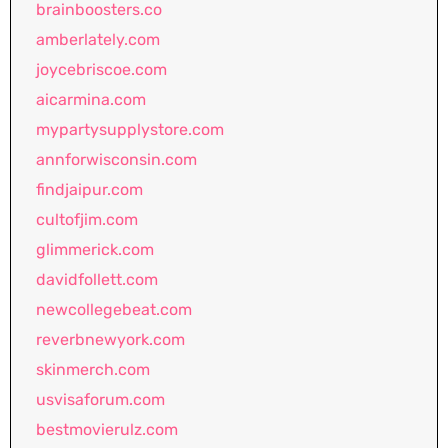
brainboosters.co
amberlately.com
joycebriscoe.com
aicarmina.com
mypartysupplystore.com
annforwisconsin.com
findjaipur.com
cultofjim.com
glimmerick.com
davidfollett.com
newcollegebeat.com
reverbnewyork.com
skinmerch.com
usvisaforum.com
bestmovierulz.com