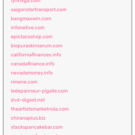
fjmnxga.com
saigonstartransport.com
bangmaxwin.com
infonetive.com
epictacoshop.com
biopuraskinserum.com
californiafinances.info
canadafinance.info
nevadamoney.info
rimene.com
ledepanneur-pigalle.com
dvd-digest.net
theartistsmarketnola.com
chiranaplus.biz
stackspancakebar.com