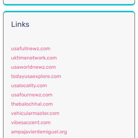
Links
usafullnewz.com
uktimenetwork.com
usaworldnewz.com
todayusaexplore.com
usalocality.com
usafournewz.com
thebalochhal.com
vehicularmaster.com
vibesaccent.com
ampajavierdemiguel.org