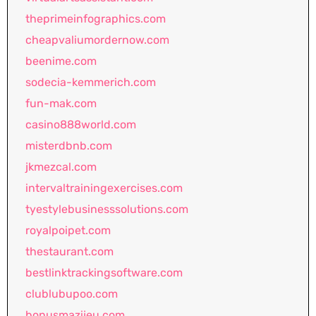
theprimeinfographics.com
cheapvaliumordernow.com
beenime.com
sodecia-kemmerich.com
fun-mak.com
casino888world.com
misterdbnb.com
jkmezcal.com
intervaltrainingexercises.com
tyestylebusinesssolutions.com
royalpoipet.com
thestaurant.com
bestlinktrackingsoftware.com
clublubupoo.com
bonusmazijeu.com