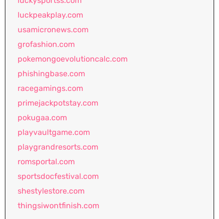
luckysportss.com
luckpeakplay.com
usamicronews.com
grofashion.com
pokemongoevolutioncalc.com
phishingbase.com
racegamings.com
primejackpotstay.com
pokugaa.com
playvaultgame.com
playgrandresorts.com
romsportal.com
sportsdocfestival.com
shestylestore.com
thingsiwontfinish.com