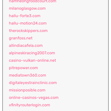
namheongfoodcourt.com
milanoglasgow.com
hallu-forte3.com
hallu-motion24.com
therockskippers.com
granfoss.net
allindiacafela.com
alpineskiracing2007.com
casino-vulkan-online.net
pitrepower.com
mediatown360.com
digitaleyestrainclinic.com
missionposible.com
online-casinos-vegas.com
xfinityrouterlogin.com