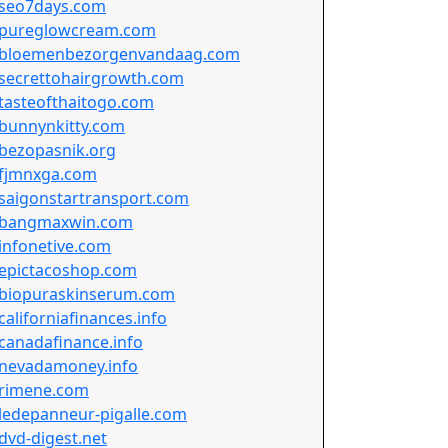
seo7days.com
pureglowcream.com
bloemenbezorgenvandaag.com
secrettohairgrowth.com
tasteofthaitogo.com
bunnynkitty.com
bezopasnik.org
fjmnxga.com
saigonstartransport.com
bangmaxwin.com
infonetive.com
epictacoshop.com
biopuraskinserum.com
californiafinances.info
canadafinance.info
nevadamoney.info
rimene.com
ledepanneur-pigalle.com
dvd-digest.net