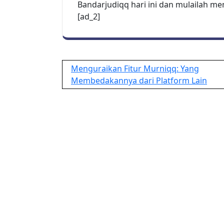
Bandarjudiqq hari ini dan mulailah m
[ad_2]
Post
Menguraikan Fitur Murniqq: Yang
Membedakannya dari Platform Lain
navigation