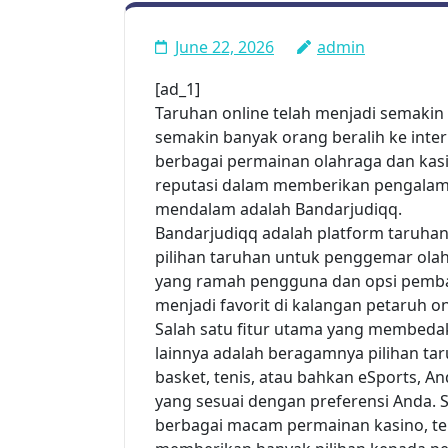
June 22, 2026
admin
[ad_1]
Taruhan online telah menjadi semakin
semakin banyak orang beralih ke int
berbagai permainan olahraga dan kas
reputasi dalam memberikan pengalam
mendalam adalah Bandarjudiqq.
Bandarjudiqq adalah platform taruha
pilihan taruhan untuk penggemar ola
yang ramah pengguna dan opsi pemba
menjadi favorit di kalangan petaruh on
Salah satu fitur utama yang membedak
lainnya adalah beragamnya pilihan ta
basket, tenis, atau bahkan eSports,
yang sesuai dengan preferensi Anda. 
berbagai macam permainan kasino, term