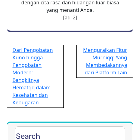
dengan cita rasa dan hidangan luar biasa
yang menanti Anda.
[ad_2]
Post
Dari Pengobatan
Menguraikan Fitur
navigation
Kuno hingga
Murniqq: Yang
Pengobatan
Membedakannya
Modern:
dari Platform Lain
Bangkitnya
Hematqq dalam
Kesehatan dan
Kebugaran
Search