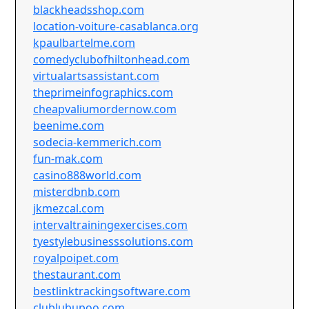
blackheadsshop.com
location-voiture-casablanca.org
kpaulbartelme.com
comedyclubofhiltonhead.com
virtualartsassistant.com
theprimeinfographics.com
cheapvaliumordernow.com
beenime.com
sodecia-kemmerich.com
fun-mak.com
casino888world.com
misterdbnb.com
jkmezcal.com
intervaltrainingexercises.com
tyestylebusinesssolutions.com
royalpoipet.com
thestaurant.com
bestlinktrackingsoftware.com
clublubupoo.com