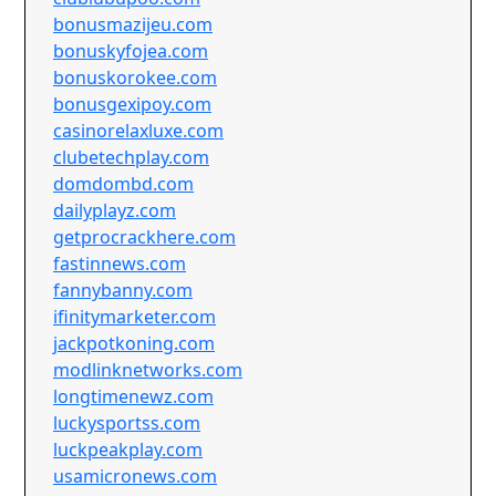
bonusmazijeu.com
bonuskyfojea.com
bonuskorokee.com
bonusgexipoy.com
casinorelaxluxe.com
clubetechplay.com
domdombd.com
dailyplayz.com
getprocrackhere.com
fastinnews.com
fannybanny.com
ifinitymarketer.com
jackpotkoning.com
modlinknetworks.com
longtimenewz.com
luckysportss.com
luckpeakplay.com
usamicronews.com