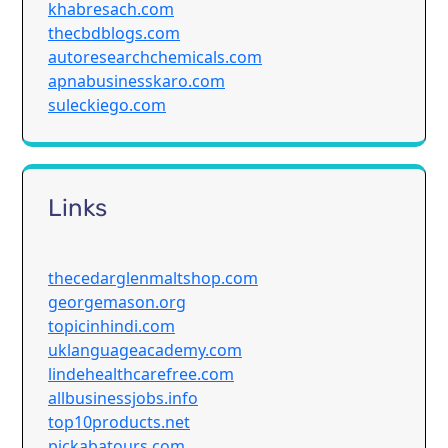
khabresach.com
thecbdblogs.com
autoresearchchemicals.com
apnabusinesskaro.com
suleckiego.com
Links
thecedarglenmaltshop.com
georgemason.org
topicinhindi.com
uklanguageacademy.com
lindehealthcarefree.com
allbusinessjobs.info
top10products.net
pickabatours.com