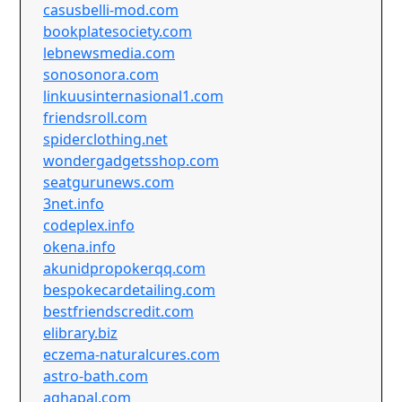
casusbelli-mod.com
bookplatesociety.com
lebnewsmedia.com
sonosonora.com
linkuusinternasional1.com
friendsroll.com
spiderclothing.net
wondergadgetsshop.com
seatgurunews.com
3net.info
codeplex.info
okena.info
akunidpropokerqq.com
bespokecardetailing.com
bestfriendscredit.com
elibrary.biz
eczema-naturalcures.com
astro-bath.com
aghapal.com