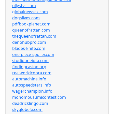
ollystvs.com
globalnewscx.com
dogslives.com
pdfbookplanet.com
queenofrattan.com
thequeenofrattan.com
denohubpro.com
blades-knife.com
one-piece-spoiler.com
studiooneiota.com
findingcasino.org
realworldcobra.com
automachine.info
autospeedsters.info
wagerchampion.info
monomousumicontest.com
deadricklingo.com
skyglobefx.com