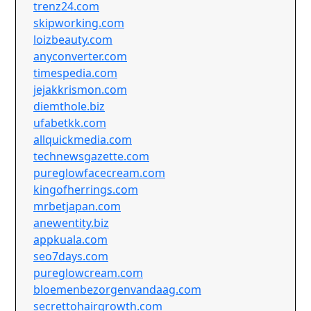
trenz24.com
skipworking.com
loizbeauty.com
anyconverter.com
timespedia.com
jejakkrismon.com
diemthole.biz
ufabetkk.com
allquickmedia.com
technewsgazette.com
pureglowfacecream.com
kingofherrings.com
mrbetjapan.com
anewentity.biz
appkuala.com
seo7days.com
pureglowcream.com
bloemenbezorgenvandaag.com
secrettohairgrowth.com