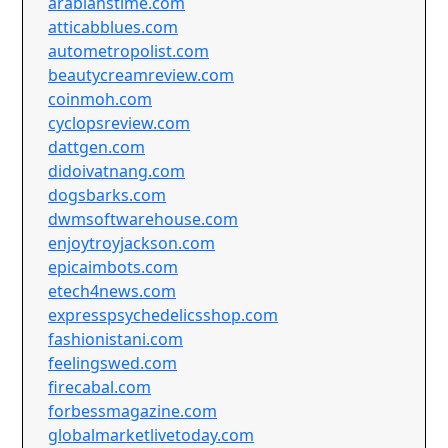
arabianstime.com
atticabblues.com
autometropolist.com
beautycreamreview.com
coinmoh.com
cyclopsreview.com
dattgen.com
didoivatnang.com
dogsbarks.com
dwmsoftwarehouse.com
enjoytroyjackson.com
epicaimbots.com
etech4news.com
expresspsychedelicsshop.com
fashionistani.com
feelingswed.com
firecabal.com
forbessmagazine.com
globalmarketlivetoday.com