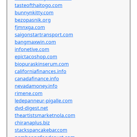
tasteofthaitogo.com
bunnynkitty.com
bezopasnik.org
fjmnxga.com
saigonstartransport.com
bangmaxwin.com
infonetive.com
epictacoshop.com
biopuraskinserum.com
californiafinances.info
canadafinance.info
nevadamoney.info
rimene.com
ledepanneur-pigalle.com
dvd-digest.net
theartistsmarketnola.com
chiranaplus.biz
stackspancakebar.com