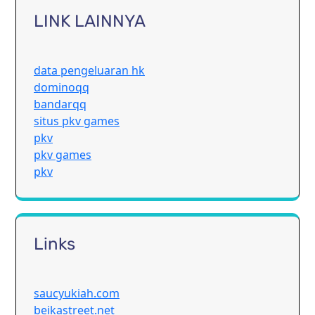
LINK LAINNYA
data pengeluaran hk
dominoqq
bandarqq
situs pkv games
pkv
pkv games
pkv
Links
saucyukiah.com
beikastreet.net