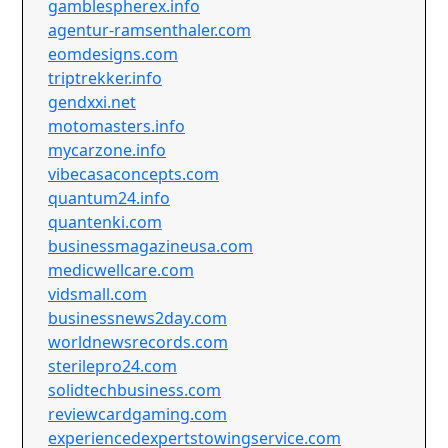
gamblespherex.info
agentur-ramsenthaler.com
eomdesigns.com
triptrekker.info
gendxxi.net
motomasters.info
mycarzone.info
vibecasaconcepts.com
quantum24.info
quantenki.com
businessmagazineusa.com
medicwellcare.com
vidsmall.com
businessnews2day.com
worldnewsrecords.com
sterilepro24.com
solidtechbusiness.com
reviewcardgaming.com
experiencedexpertstowingservice.com