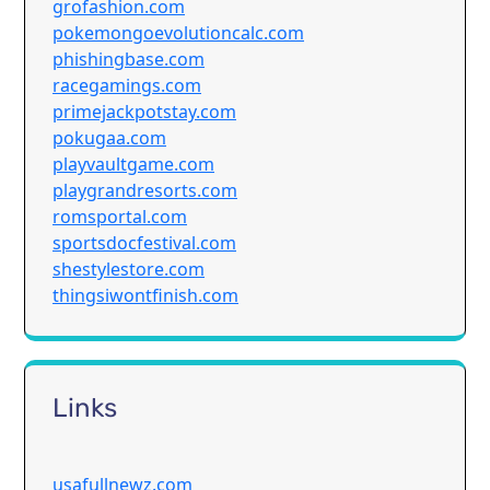
grofashion.com
pokemongoevolutioncalc.com
phishingbase.com
racegamings.com
primejackpotstay.com
pokugaa.com
playvaultgame.com
playgrandresorts.com
romsportal.com
sportsdocfestival.com
shestylestore.com
thingsiwontfinish.com
Links
usafullnewz.com