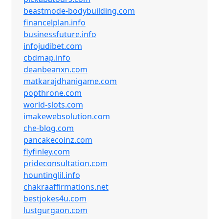
beastmode-bodybuilding.com
financelplan.info
businessfuture.info
infojudibet.com
cbdmap.info
deanbeanxn.com
matkarajdhanigame.com
popthrone.com
world-slots.com
imakewebsolution.com
che-blog.com
pancakecoinz.com
flyfinley.com
prideconsultation.com
hountinglil.info
chakraaffirmations.net
bestjokes4u.com
lustgurgaon.com