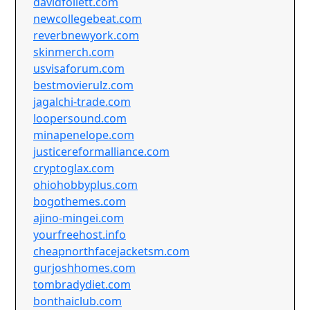
davidfollett.com
newcollegebeat.com
reverbnewyork.com
skinmerch.com
usvisaforum.com
bestmovierulz.com
jagalchi-trade.com
loopersound.com
minapenelope.com
justicereformalliance.com
cryptoglax.com
ohiohobbyplus.com
bogothemes.com
ajino-mingei.com
yourfreehost.info
cheapnorthfacejacketsm.com
gurjoshhomes.com
tombradydiet.com
bonthaiclub.com