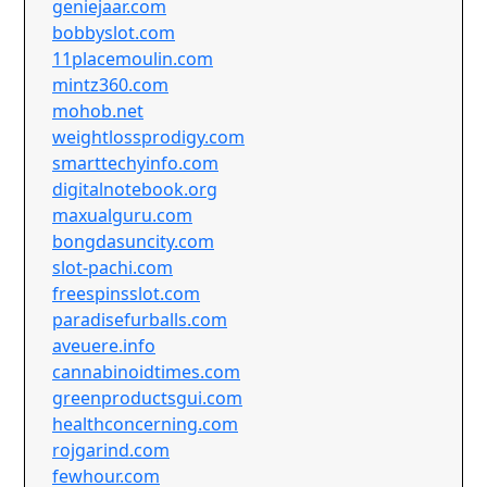
geniejaar.com
bobbyslot.com
11placemoulin.com
mintz360.com
mohob.net
weightlossprodigy.com
smarttechyinfo.com
digitalnotebook.org
maxualguru.com
bongdasuncity.com
slot-pachi.com
freespinsslot.com
paradisefurballs.com
aveuere.info
cannabinoidtimes.com
greenproductsgui.com
healthconcerning.com
rojgarind.com
fewhour.com