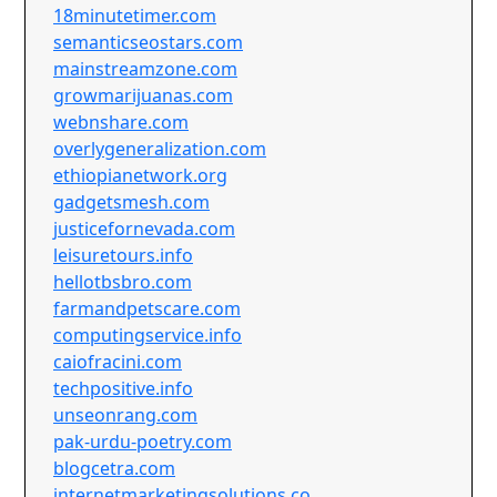
18minutetimer.com
semanticseostars.com
mainstreamzone.com
growmarijuanas.com
webnshare.com
overlygeneralization.com
ethiopianetwork.org
gadgetsmesh.com
justicefornevada.com
leisuretours.info
hellotbsbro.com
farmandpetscare.com
computingservice.info
caiofracini.com
techpositive.info
unseonrang.com
pak-urdu-poetry.com
blogcetra.com
internetmarketingsolutions.co