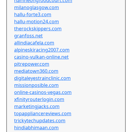
namheongfoodcourt.com
milanoglasgow.com
hallu-forte3.com
hallu-motion24.com
therockskippers.com
granfoss.net
allindiacafela.com
alpineskiracing2007.com
casino-vulkan-online.net
pitrepower.com
mediatown360.com
digitaleyestrainclinic.com
missionposible.com
online-casinos-vegas.com
xfinityrouterlogin.com
marketingjacks.com
topappliancereviews.com
trickytechupdates.com
hindiabhimaan.com