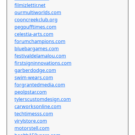
filmizlettir.net
ourmultiworlds.com
cooncreekclub.org
pegpufftimes.com
celestia-arts.com
forumchampions.com
bluebargames.com
festivaldelamalou.com
firstsigninnovations.com
garberdodge.com
swim-wears.com
forgrantedmedia.com
peolpstar.com
tylerscustomdesign.com
carworksonline.com
techtimesss.com
virylstore.com
motorstell.com