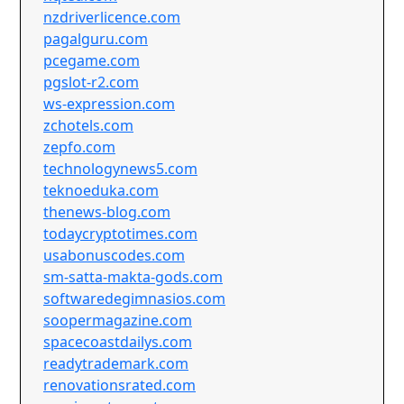
nzdriverlicence.com
pagalguru.com
pcegame.com
pgslot-r2.com
ws-expression.com
zchotels.com
zepfo.com
technologynews5.com
teknoeduka.com
thenews-blog.com
todaycryptotimes.com
usabonuscodes.com
sm-satta-makta-gods.com
softwaredegimnasios.com
soopermagazine.com
spacecoastdailys.com
readytrademark.com
renovationsrated.com