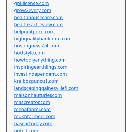
gpl-license.com
grow2every.com
healthhousecare.com
healthkartreview.com
helpquitporn.com
highqualitybanknote.com
hostingnews24.com
hottstyle.com
howtodiyanything.com
inspiringearthlings.com
investindependent.com
kralbozguncu1.com
landscapinggainesvillefl.com
maisonhauturier.com
mascreator.com
menafahmi.com
mukhtarmeer.com
nascartoday.com
nqted.com