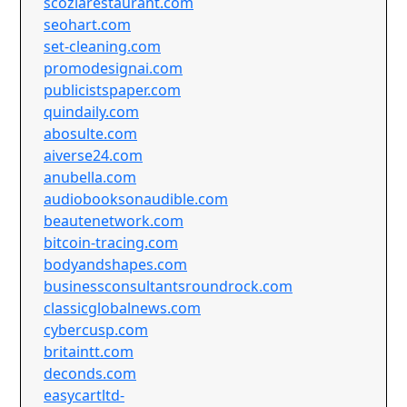
scoziarestaurant.com
seohart.com
set-cleaning.com
promodesignai.com
publicistspaper.com
quindaily.com
abosulte.com
aiverse24.com
anubella.com
audiobooksonaudible.com
beautenetwork.com
bitcoin-tracing.com
bodyandshapes.com
businessconsultantsroundrock.com
classicglobalnews.com
cybercusp.com
britaintt.com
deconds.com
easycartltd-