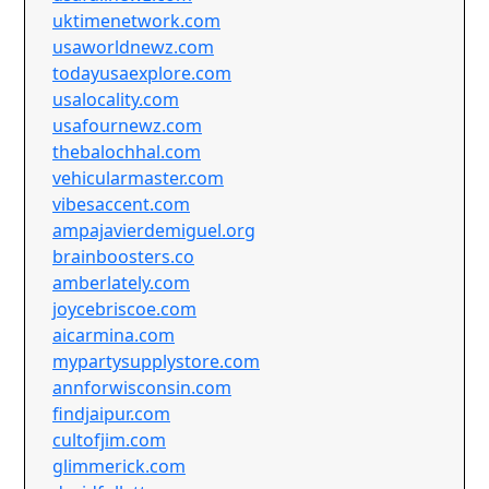
uktimenetwork.com
usaworldnewz.com
todayusaexplore.com
usalocality.com
usafournewz.com
thebalochhal.com
vehicularmaster.com
vibesaccent.com
ampajavierdemiguel.org
brainboosters.co
amberlately.com
joycebriscoe.com
aicarmina.com
mypartysupplystore.com
annforwisconsin.com
findjaipur.com
cultofjim.com
glimmerick.com