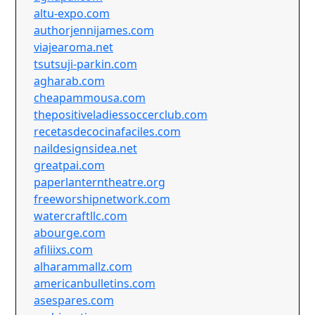
altu-expo.com
authorjennijames.com
viajearoma.net
tsutsuji-parkin.com
agharab.com
cheapammousa.com
thepositiveladiessoccerclub.com
recetasdecocinafaciles.com
naildesignsidea.net
greatpai.com
paperlanterntheatre.org
freeworshipnetwork.com
watercraftllc.com
abourge.com
afiliixs.com
alharammallz.com
americanbulletins.com
asespares.com