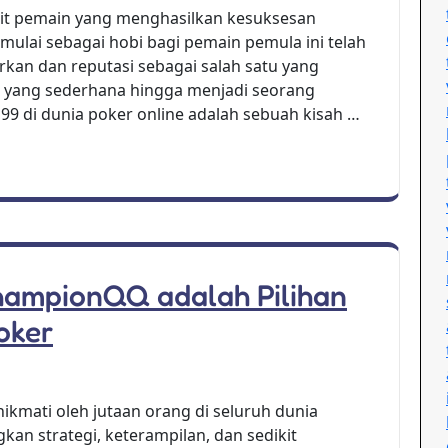
ikit pemain yang menghasilkan kesuksesan
ulai sebagai hobi bagi pemain pemula ini telah
kan dan reputasi sebagai salah satu yang
al yang sederhana hingga menjadi seorang
9 di dunia poker online adalah sebuah kisah …
ampionQQ adalah Pilihan
oker
ikmati oleh jutaan orang di seluruh dunia
an strategi, keterampilan, dan sedikit