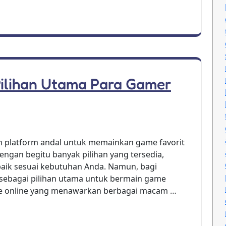
lihan Utama Para Gamer
 platform andal untuk memainkan game favorit
engan begitu banyak pilihan yang tersedia,
baik sesuai kebutuhan Anda. Namun, bagi
sebagai pilihan utama untuk bermain game
e online yang menawarkan berbagai macam …