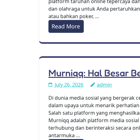
platform taruhan online tepercaya 
dan olahraga untuk Anda pertaruhkan.
atau bahkan poker, …
Read More
Murniqq: Hal Besar Be
July 26, 2026
admin
Di dunia media sosial yang bergerak 
dalam upaya untuk menarik perhatian
Salah satu platform yang menghasilkan
Murniqq adalah platform media sosial
terhubung dan berinteraksi secara on
antarmuka …