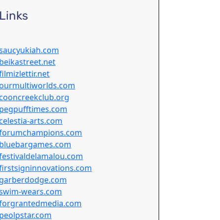
Links
saucyukiah.com
beikastreet.net
filmizlettir.net
ourmultiworlds.com
cooncreekclub.org
pegpufftimes.com
celestia-arts.com
forumchampions.com
bluebargames.com
festivaldelamalou.com
firstsigninnovations.com
garberdodge.com
swim-wears.com
forgrantedmedia.com
peolpstar.com