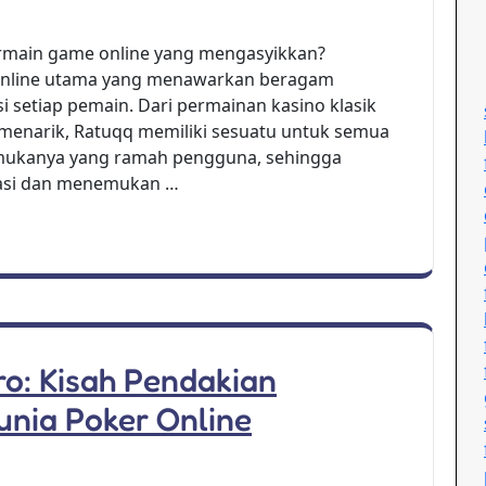
main game online yang mengasyikkan?
 online utama yang menawarkan beragam
setiap pemain. Dari permainan kasino klasik
 menarik, Ratuqq memiliki sesuatu untuk semua
rmukanya yang ramah pengguna, sehingga
asi dan menemukan …
ro: Kisah Pendakian
nia Poker Online