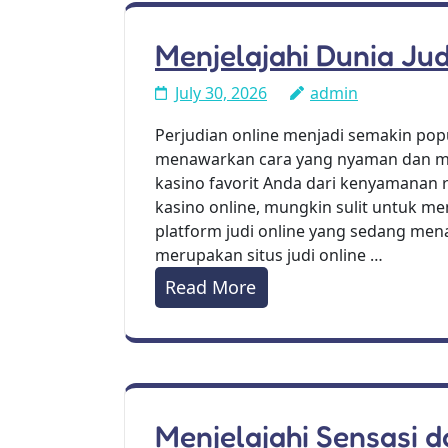
Menjelajahi Dunia J
July 30, 2026
admin
Perjudian online menjadi semakin pop
menawarkan cara yang nyaman dan m
kasino favorit Anda dari kenyamanan 
kasino online, mungkin sulit untuk m
platform judi online yang sedang me
merupakan situs judi online …
Read More
Menjelajahi Sensasi 