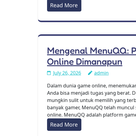
Read More
Mengenal MenuQQ: Pi
Online Dimanapun
July 26, 2026
admin
Dalam dunia game online, menemukan
Anda bisa menjadi tugas yang berat. D
mungkin sulit untuk memilih yang ter
banyak gamer, MenuQQ telah muncul 
online. MenuQQ adalah platform gam
Read More