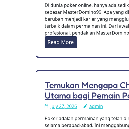
Di dunia poker online, hanya ada sed
sebesar MasterDomino99. Apa yang dim
berubah menjadi karier yang menggiur
terbaik dalam permainan ini. Dari aw
profesional, pendakian MasterDomino9
Read More
Temukan Mengapa Ch
Utama bagi Pemain P
July 27, 2026
admin
Poker adalah permainan yang telah din
selama berabad-abad. Ini menggabungk