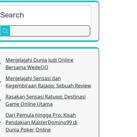
Search
Menjelajahi Dunia Judi Online
Bersama WedeQQ
Menjelajahi Sensasi dan
Kegembiraan Rajaqq: Sebuah Review
Rasakan Sensasi Ratuqq: Destinasi
Game Online Utama
Dari Pemula hingga Pro: Kisah
Pendakian MasterDomino99 di
Dunia Poker Online