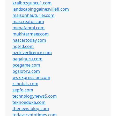
kralbozguncu1.com
landscapinggainesvillefl.com
maisonhauturier.com
mascreator.com
menafahmi.com
mukhtarmeer.com
nascartoday.com
nqted.com
nzdriverlicence.com
pagalguru.com
pcegame.com
pgslot-r2.com
ws-expression.com
zchotels.com
zepfo.com
technologynews5.com
teknoeduka.com
thenews-blog.com
todaycryptotimes.com