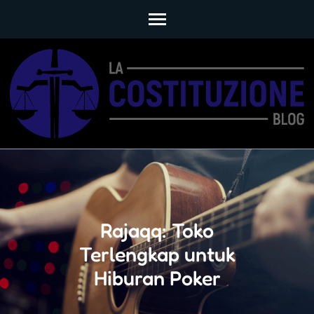
Skip
to
content
(Press
Enter)
Rajaqq: Toko
Terlengkap untuk
Hiburan Poker