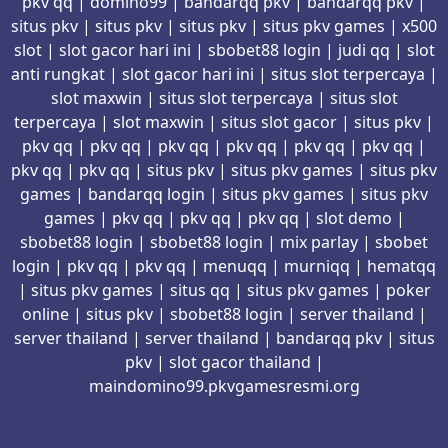
pkv qq
|
domino99
|
bandarqq pkv
|
bandarqq pkv
|
situs pkv
|
situs pkv
|
situs pkv
|
situs pkv games
|
x500
slot
|
slot gacor hari ini
|
sbobet88 login
|
judi qq
|
slot
anti rungkat
|
slot gacor hari ini
|
situs slot terpercaya
|
slot maxwin
|
situs slot terpercaya
|
situs slot
terpercaya
|
slot maxwin
|
situs slot gacor
|
situs pkv
|
pkv qq
|
pkv qq
|
pkv qq
|
pkv qq
|
pkv qq
|
pkv qq
|
pkv qq
|
pkv qq
|
situs pkv
|
situs pkv games
|
situs pkv
games
|
bandarqq login
|
situs pkv games
|
situs pkv
games
|
pkv qq
|
pkv qq
|
pkv qq
|
slot demo
|
sbobet88 login
|
sbobet88 login
|
mix parlay
|
sbobet
login
|
pkv qq
|
pkv qq
|
menuqq
|
murniqq
|
hematqq
|
situs pkv games
|
situs qq
|
situs pkv games
|
poker
online
|
situs pkv
|
sbobet88 login
|
server thailand
|
server thailand
|
server thailand
|
bandarqq pkv
|
situs
pkv
|
slot gacor thailand
|
maindomino99.pkvgamesresmi.org