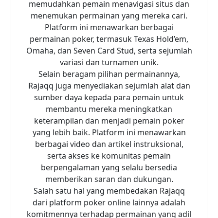
memudahkan pemain menavigasi situs dan
menemukan permainan yang mereka cari.
Platform ini menawarkan berbagai
permainan poker, termasuk Texas Hold’em,
Omaha, dan Seven Card Stud, serta sejumlah
variasi dan turnamen unik.
Selain beragam pilihan permainannya,
Rajaqq juga menyediakan sejumlah alat dan
sumber daya kepada para pemain untuk
membantu mereka meningkatkan
keterampilan dan menjadi pemain poker
yang lebih baik. Platform ini menawarkan
berbagai video dan artikel instruksional,
serta akses ke komunitas pemain
berpengalaman yang selalu bersedia
memberikan saran dan dukungan.
Salah satu hal yang membedakan Rajaqq
dari platform poker online lainnya adalah
komitmennya terhadap permainan yang adil