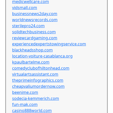
medicwellcare.com
vidsmall.com
businessnews2day.com
worldnewsrecords.com
sterilepro24.com
solidtechbusiness.com
reviewcardgaming.com
experiencedexpertstowingservice.com
blackheadsshop.com
location-voiture-casablanca.org
kpaulbartelme.com
comedyclubofhiltonhead.com
virtualartsassistant.com
theprimeinfographics.com
cheapvaliumordernow.com
beenime.com
sodecia-kemmerich.com
fun-mak.com
casino888world.com