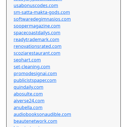
usabonuscodes.com
sm-satta-makta-gods.com
softwaredegimnasios.com
soopermagazine.com
spacecoastdailys.com
readytrademark.com
renovationsrated.com
scoziarestaurant.com
seohart.com
set-cleaning.com
promodesignai.com
publicistspaper.com
quindaily.com
abosulte.com
aiverse24.com
anubella.com
audiobooksonaudible.com
beautenetwork.com