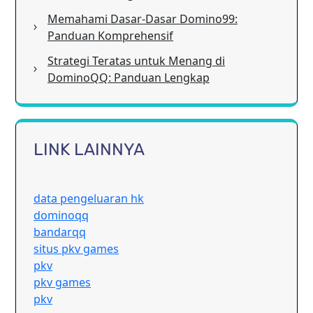
Memahami Dasar-Dasar Domino99:
Panduan Komprehensif
Strategi Teratas untuk Menang di
DominoQQ: Panduan Lengkap
LINK LAINNYA
data pengeluaran hk
dominoqq
bandarqq
situs pkv games
pkv
pkv games
pkv