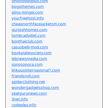
ohiohobbyplus.com
bogothemes.com
ajino-mingei.com
yourfreehost.info
cheapnorthfacejacketsm.com
gurjoshhomes.com
tombradydiet.com
bonthaiclub.com
casusbelli-mod.com
bookplatesociety.com
lebnewsmedia.com
sonosonora.com
linkuusinternasional1.com
friendsroll.com
spiderclothing.net
wondergadgetsshop.com
seatgurunews.com
3net.info
codeplex.info