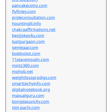
pancakecoinz.com
flyfinley.com
prideconsultation.com
hountinglil.info
chakraaffirmations.net
bestjokes4u.com
lustgurgaon.com
geniejaar.com
bobbyslot.com
11placemoulin.com
mintz360.com
mohob.net
weightlossprodigy.com
smarttechyinfo.com
digitalnotebook.org
maxualguru.com
bongdasuncity.com
slot-pachi.com