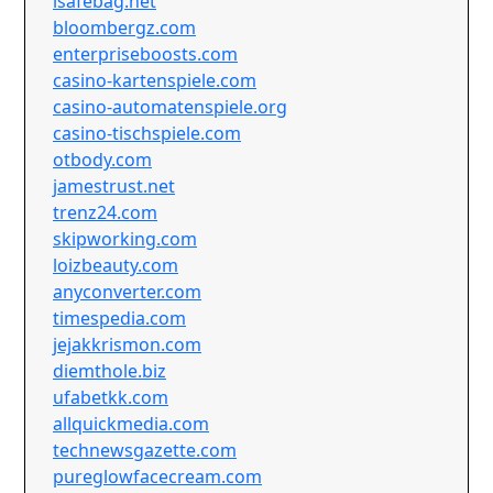
isafebag.net
bloombergz.com
enterpriseboosts.com
casino-kartenspiele.com
casino-automatenspiele.org
casino-tischspiele.com
otbody.com
jamestrust.net
trenz24.com
skipworking.com
loizbeauty.com
anyconverter.com
timespedia.com
jejakkrismon.com
diemthole.biz
ufabetkk.com
allquickmedia.com
technewsgazette.com
pureglowfacecream.com