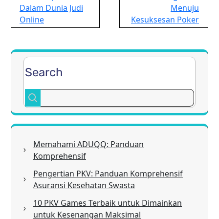
Dalam Dunia Judi
Menuju
Online
Kesuksesan Poker
Search
Memahami ADUQQ: Panduan
Komprehensif
Pengertian PKV: Panduan Komprehensif
Asuransi Kesehatan Swasta
10 PKV Games Terbaik untuk Dimainkan
untuk Kesenangan Maksimal