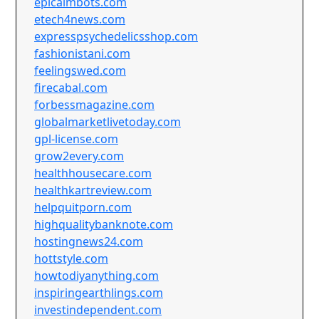
epicaimbots.com
etech4news.com
expresspsychedelicsshop.com
fashionistani.com
feelingswed.com
firecabal.com
forbessmagazine.com
globalmarketlivetoday.com
gpl-license.com
grow2every.com
healthhousecare.com
healthkartreview.com
helpquitporn.com
highqualitybanknote.com
hostingnews24.com
hottstyle.com
howtodiyanything.com
inspiringearthlings.com
investindependent.com