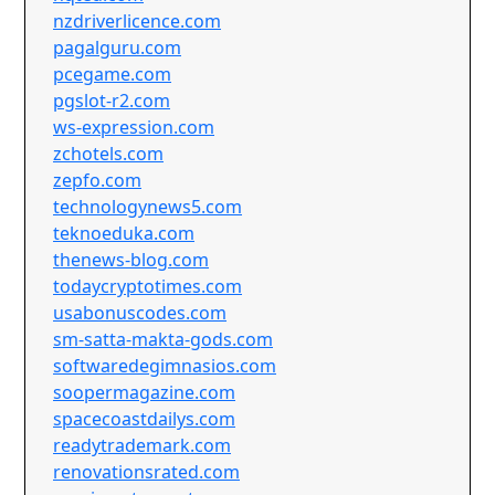
nzdriverlicence.com
pagalguru.com
pcegame.com
pgslot-r2.com
ws-expression.com
zchotels.com
zepfo.com
technologynews5.com
teknoeduka.com
thenews-blog.com
todaycryptotimes.com
usabonuscodes.com
sm-satta-makta-gods.com
softwaredegimnasios.com
soopermagazine.com
spacecoastdailys.com
readytrademark.com
renovationsrated.com