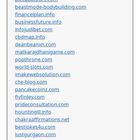
beastmode-bodybuilding.com
financelplan.info
businessfuture.info
infojudibet.com
cbdmap.info
deanbeanxn.com
matkarajdhanigame.com
popthrone.com
world-slots.com
imakewebsolution.com
che-blog.com
pancakecoinz.com
flyfinley.com
prideconsultation.com
hountinglil.info
chakraaffirmations.net
bestjokes4u.com
lustgurgaon.com