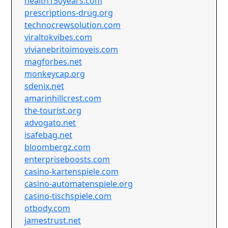
health150years.com
prescriptions-drug.org
technocrewsolution.com
viraltokvibes.com
vivianebritoimoveis.com
magforbes.net
monkeycap.org
sdenix.net
amarinhillcrest.com
the-tourist.org
advogato.net
isafebag.net
bloombergz.com
enterpriseboosts.com
casino-kartenspiele.com
casino-automatenspiele.org
casino-tischspiele.com
otbody.com
jamestrust.net