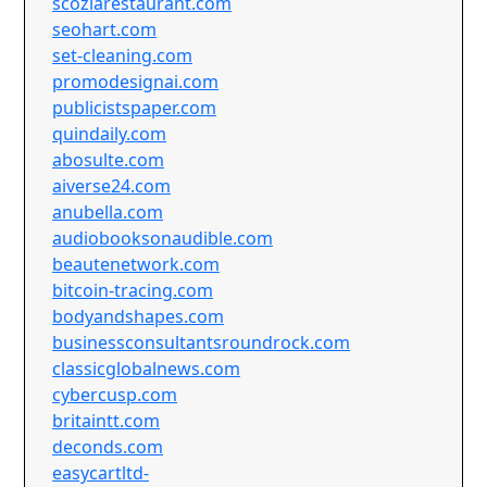
scoziarestaurant.com
seohart.com
set-cleaning.com
promodesignai.com
publicistspaper.com
quindaily.com
abosulte.com
aiverse24.com
anubella.com
audiobooksonaudible.com
beautenetwork.com
bitcoin-tracing.com
bodyandshapes.com
businessconsultantsroundrock.com
classicglobalnews.com
cybercusp.com
britaintt.com
deconds.com
easycartltd-