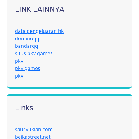
LINK LAINNYA
data pengeluaran hk
dominoqq
bandarqq
situs pkv games
pkv
pkv games
pkv
Links
saucyukiah.com
beikastreet.net