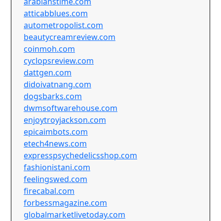
arabianstime.com
atticabblues.com
autometropolist.com
beautycreamreview.com
coinmoh.com
cyclopsreview.com
dattgen.com
didoivatnang.com
dogsbarks.com
dwmsoftwarehouse.com
enjoytroyjackson.com
epicaimbots.com
etech4news.com
expresspsychedelicsshop.com
fashionistani.com
feelingswed.com
firecabal.com
forbessmagazine.com
globalmarketlivetoday.com