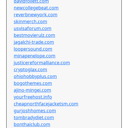
davidfollett.com
newcollegebeat.com
reverbnewyork.com
skinmerch.com
usvisaforum.com
bestmovierulz.com
jagalchi-trade.com
loopersound.com
minapenelope.com
justicereformalliance.com
cryptoglax.com
ohiohobbyplus.com
bogothemes.com
ajino-mingei.com
yourfreehost.info
cheapnorthfacejacketsm.com
gurjoshhomes.com
tombradydiet.com
bonthaiclub.com