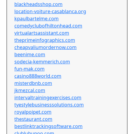
blackheadsshop.com
location-voiture-casablanca.org
kpaulbartelme.com
comedyclubofhiltonhead.com
virtualartsassistant.com
theprimeinfographics.com
cheapvaliumordernow.com
beenime.com
sodecia-kemmerich.com
fun-mak.com
casino888world.com
misterdbnb.com
jkmezcal.com
intervaltrainingexercises.com
tyestylebusinesssolutions.com
royalpoipet.com
thestaurant.com
bestlinktrackingsoftware.com
clublubupoo.com