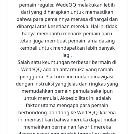
pemain reguler, WedeQQ melakukan lebih
dari yang diharapkan untuk memastikan
bahwa para pemainnya merasa dihargai dan
dihargai atas kesetiaan mereka. Hal ini tidak
hanya membantu menarik pemain baru
tetapi juga membuat pemain lama datang
kembali untuk mendapatkan lebih banyak
lagi.
Salah satu keuntungan terbesar bermain di
WedeQQ adalah antarmuka yang ramah
pengguna. Platform ini mudah dinavigasi,
dengan instruksi yang jelas dan ringkas yang
memudahkan pemain pemula sekalipun
untuk memulai. Aksesibilitas ini adalah
faktor utama mengapa para pemain
berbondong-bondong ke WedeQQ, karena
ini memastikan bahwa mereka dapat mulai
memainkan permainan favorit mereka