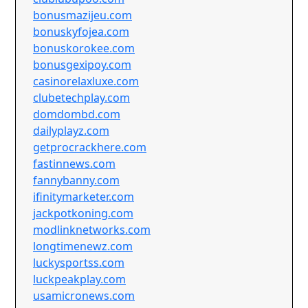
bonusmazijeu.com
bonuskyfojea.com
bonuskorokee.com
bonusgexipoy.com
casinorelaxluxe.com
clubetechplay.com
domdombd.com
dailyplayz.com
getprocrackhere.com
fastinnews.com
fannybanny.com
ifinitymarketer.com
jackpotkoning.com
modlinknetworks.com
longtimenewz.com
luckysportss.com
luckpeakplay.com
usamicronews.com