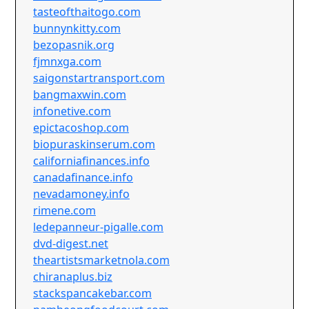
tasteofthaitogo.com
bunnynkitty.com
bezopasnik.org
fjmnxga.com
saigonstartransport.com
bangmaxwin.com
infonetive.com
epictacoshop.com
biopuraskinserum.com
californiafinances.info
canadafinance.info
nevadamoney.info
rimene.com
ledepanneur-pigalle.com
dvd-digest.net
theartistsmarketnola.com
chiranaplus.biz
stackspancakebar.com