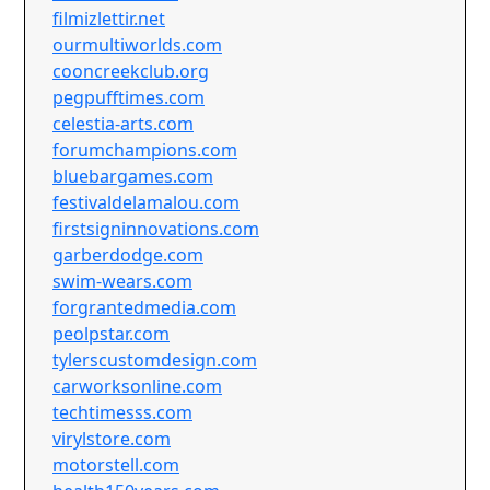
filmizlettir.net
ourmultiworlds.com
cooncreekclub.org
pegpufftimes.com
celestia-arts.com
forumchampions.com
bluebargames.com
festivaldelamalou.com
firstsigninnovations.com
garberdodge.com
swim-wears.com
forgrantedmedia.com
peolpstar.com
tylerscustomdesign.com
carworksonline.com
techtimesss.com
virylstore.com
motorstell.com