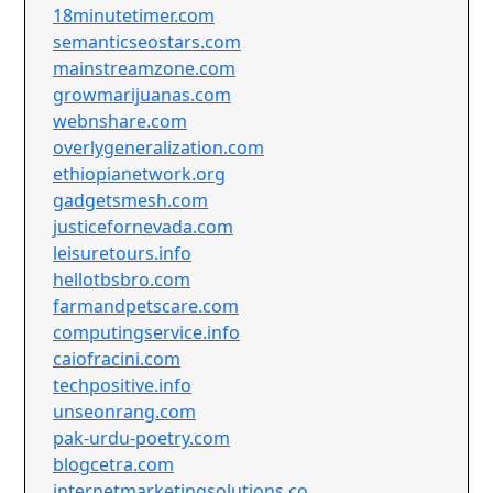
18minutetimer.com
semanticseostars.com
mainstreamzone.com
growmarijuanas.com
webnshare.com
overlygeneralization.com
ethiopianetwork.org
gadgetsmesh.com
justicefornevada.com
leisuretours.info
hellotbsbro.com
farmandpetscare.com
computingservice.info
caiofracini.com
techpositive.info
unseonrang.com
pak-urdu-poetry.com
blogcetra.com
internetmarketingsolutions.co