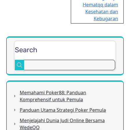
Hematqq dalam
Kesehatan dan
Kebugaran
Search
Memahami Poker88: Panduan
Komprehensif untuk Pemula
Panduan Utama Strategi Poker Pemula
Menjelajahi Dunia Judi Online Bersama
WedeQQ