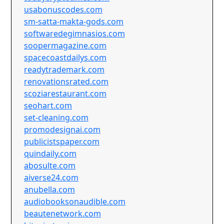
usabonuscodes.com
sm-satta-makta-gods.com
softwaredegimnasios.com
soopermagazine.com
spacecoastdailys.com
readytrademark.com
renovationsrated.com
scoziarestaurant.com
seohart.com
set-cleaning.com
promodesignai.com
publicistspaper.com
quindaily.com
abosulte.com
aiverse24.com
anubella.com
audiobooksonaudible.com
beautenetwork.com