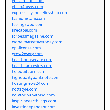
epicaimbots.com
etech4news.com
expresspsychedelicsshop.com
fashionistani.com
feelingswed.com
firecabal.com
forbessmagazine.com
globalmarketlivetoday.com
gpl-license.com
grow2every.com
healthhousecare.com
healthkartreview.com
helpquitporn.com
highqualitybanknote.com
hostingnews24.com
hottstyle.com
howtodiyanything.com
inspiringearthlings.com
investindependent.com