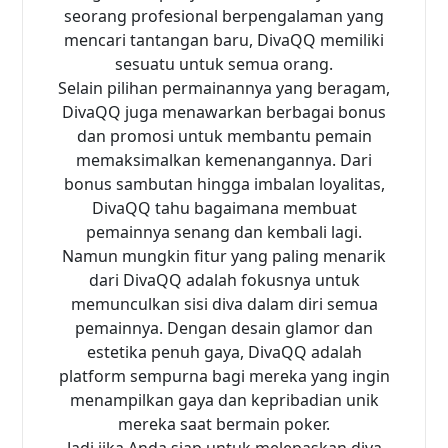
seorang profesional berpengalaman yang
mencari tantangan baru, DivaQQ memiliki
sesuatu untuk semua orang.
Selain pilihan permainannya yang beragam,
DivaQQ juga menawarkan berbagai bonus
dan promosi untuk membantu pemain
memaksimalkan kemenangannya. Dari
bonus sambutan hingga imbalan loyalitas,
DivaQQ tahu bagaimana membuat
pemainnya senang dan kembali lagi.
Namun mungkin fitur yang paling menarik
dari DivaQQ adalah fokusnya untuk
memunculkan sisi diva dalam diri semua
pemainnya. Dengan desain glamor dan
estetika penuh gaya, DivaQQ adalah
platform sempurna bagi mereka yang ingin
menampilkan gaya dan kepribadian unik
mereka saat bermain poker.