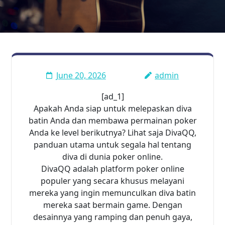
June 20, 2026
admin
[ad_1]
Apakah Anda siap untuk melepaskan diva
batin Anda dan membawa permainan poker
Anda ke level berikutnya? Lihat saja DivaQQ,
panduan utama untuk segala hal tentang
diva di dunia poker online.
DivaQQ adalah platform poker online
populer yang secara khusus melayani
mereka yang ingin memunculkan diva batin
mereka saat bermain game. Dengan
desainnya yang ramping dan penuh gaya,