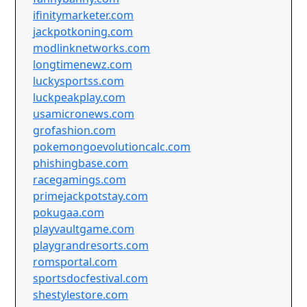
ifinitymarketer.com
jackpotkoning.com
modlinknetworks.com
longtimenewz.com
luckysportss.com
luckpeakplay.com
usamicronews.com
grofashion.com
pokemongoevolutioncalc.com
phishingbase.com
racegamings.com
primejackpotstay.com
pokugaa.com
playvaultgame.com
playgrandresorts.com
romsportal.com
sportsdocfestival.com
shestylestore.com