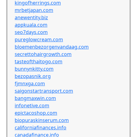
kingofherrings.com
mrbetjapan.com
anewentity.biz
appkuala.com
seo7days.com
pureglowcream.com
bloemenbezorgenvandaag.com
secrettohairgrowth.com
tasteofthaitogo.com
bunnynkitty.com
bezopasnik.org
fjmnxga.com
saigonstartransport.com
bangmaxwin.com
infonetive.com
epictacoshop.com
biopuraskinserum.com
californiafinances.info
canadafinance.info