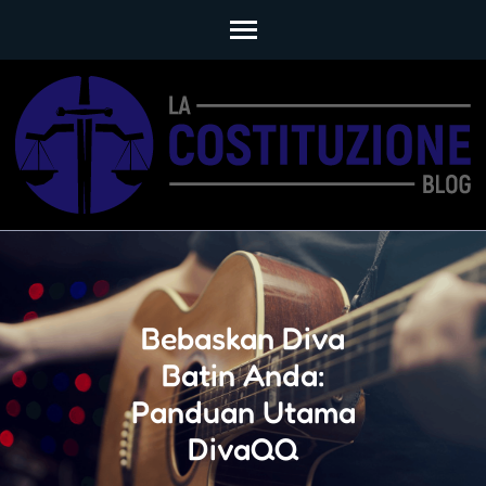
Skip
to
content
(Press
Enter)
Bebaskan Diva
Batin Anda:
Panduan Utama
DivaQQ