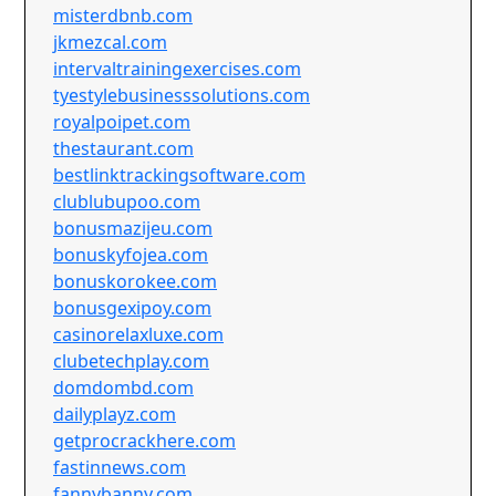
misterdbnb.com
jkmezcal.com
intervaltrainingexercises.com
tyestylebusinesssolutions.com
royalpoipet.com
thestaurant.com
bestlinktrackingsoftware.com
clublubupoo.com
bonusmazijeu.com
bonuskyfojea.com
bonuskorokee.com
bonusgexipoy.com
casinorelaxluxe.com
clubetechplay.com
domdombd.com
dailyplayz.com
getprocrackhere.com
fastinnews.com
fannybanny.com