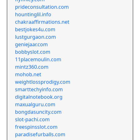
prideconsultation.com
hountinglil.info
chakraaffirmations.net
bestjokes4u.com
lustgurgaon.com
geniejaar.com
bobbyslot.com
11placemoulin.com
mintz360.com
mohob.net
weightlossprodigy.com
smarttechyinfo.com
digitalnotebook.org
maxualguru.com
bongdasuncity.com
slot-pachi.com
freespinsslot.com
paradisefurballs.com