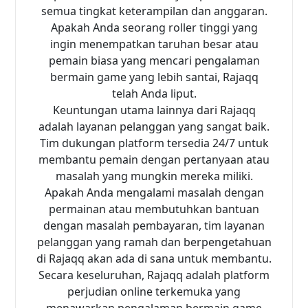
semua tingkat keterampilan dan anggaran.
Apakah Anda seorang roller tinggi yang
ingin menempatkan taruhan besar atau
pemain biasa yang mencari pengalaman
bermain game yang lebih santai, Rajaqq
telah Anda liput.
Keuntungan utama lainnya dari Rajaqq
adalah layanan pelanggan yang sangat baik.
Tim dukungan platform tersedia 24/7 untuk
membantu pemain dengan pertanyaan atau
masalah yang mungkin mereka miliki.
Apakah Anda mengalami masalah dengan
permainan atau membutuhkan bantuan
dengan masalah pembayaran, tim layanan
pelanggan yang ramah dan berpengetahuan
di Rajaqq akan ada di sana untuk membantu.
Secara keseluruhan, Rajaqq adalah platform
perjudian online terkemuka yang