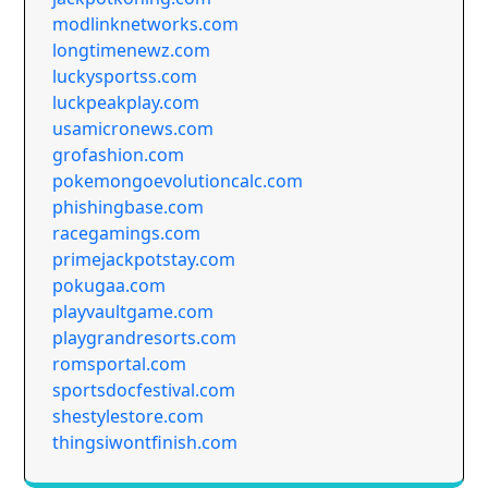
modlinknetworks.com
longtimenewz.com
luckysportss.com
luckpeakplay.com
usamicronews.com
grofashion.com
pokemongoevolutioncalc.com
phishingbase.com
racegamings.com
primejackpotstay.com
pokugaa.com
playvaultgame.com
playgrandresorts.com
romsportal.com
sportsdocfestival.com
shestylestore.com
thingsiwontfinish.com