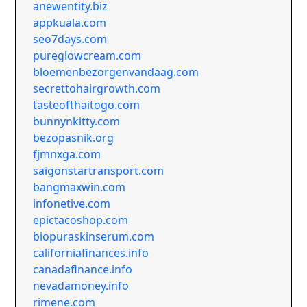
anewentity.biz
appkuala.com
seo7days.com
pureglowcream.com
bloemenbezorgenvandaag.com
secrettohairgrowth.com
tasteofthaitogo.com
bunnynkitty.com
bezopasnik.org
fjmnxga.com
saigonstartransport.com
bangmaxwin.com
infonetive.com
epictacoshop.com
biopuraskinserum.com
californiafinances.info
canadafinance.info
nevadamoney.info
rimene.com