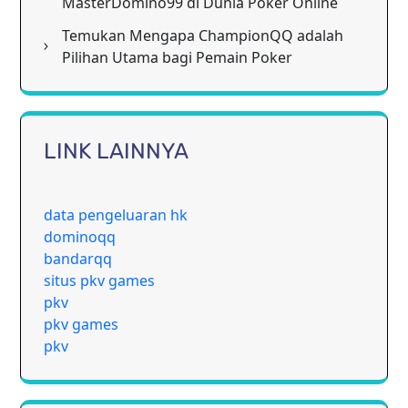
MasterDomino99 di Dunia Poker Online
Temukan Mengapa ChampionQQ adalah
Pilihan Utama bagi Pemain Poker
LINK LAINNYA
data pengeluaran hk
dominoqq
bandarqq
situs pkv games
pkv
pkv games
pkv