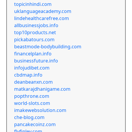
topicinhindi.com
uklanguageacademy.com
lindehealthcarefree.com
allbusinessjobs.info
top10products.net
pickabatours.com
beastmode-bodybuilding.com
financelplan.info
businessfuture.info
infojudibet.com
cbdmap.info
deanbeanxn.com
matkarajdhanigame.com
popthrone.com
world-slots.com
imakewebsolution.com
che-blog.com
pancakecoinz.com
flyfinley.com