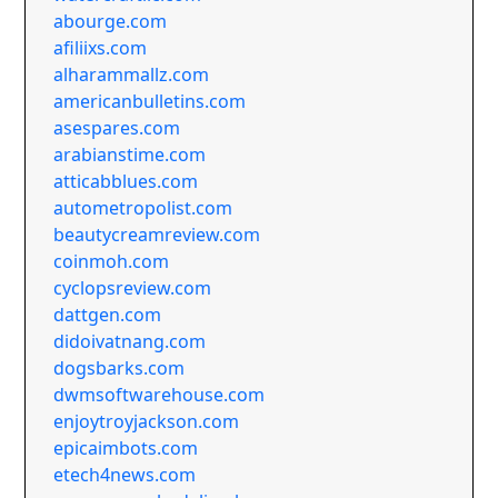
abourge.com
afiliixs.com
alharammallz.com
americanbulletins.com
asespares.com
arabianstime.com
atticabblues.com
autometropolist.com
beautycreamreview.com
coinmoh.com
cyclopsreview.com
dattgen.com
didoivatnang.com
dogsbarks.com
dwmsoftwarehouse.com
enjoytroyjackson.com
epicaimbots.com
etech4news.com