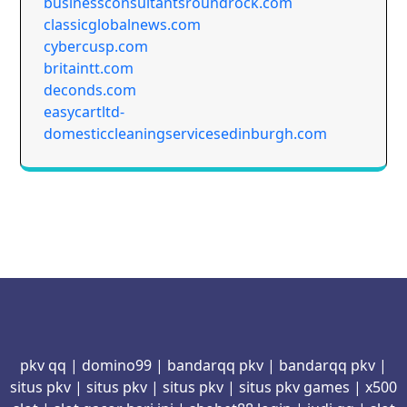
businessconsultantsroundrock.com
classicglobalnews.com
cybercusp.com
britaintt.com
deconds.com
easycartltd-
domesticcleaningservicesedinburgh.com
pkv qq
|
domino99
|
bandarqq pkv
|
bandarqq pkv
|
situs pkv
|
situs pkv
|
situs pkv
|
situs pkv games
|
x500