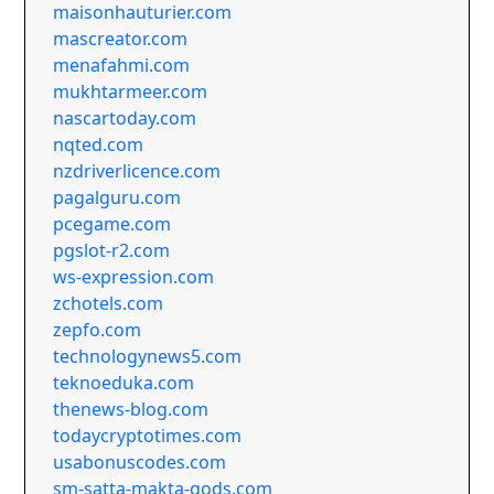
maisonhauturier.com
mascreator.com
menafahmi.com
mukhtarmeer.com
nascartoday.com
nqted.com
nzdriverlicence.com
pagalguru.com
pcegame.com
pgslot-r2.com
ws-expression.com
zchotels.com
zepfo.com
technologynews5.com
teknoeduka.com
thenews-blog.com
todaycryptotimes.com
usabonuscodes.com
sm-satta-makta-gods.com