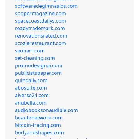
softwaredegimnasios.com
soopermagazine.com
spacecoastdailys.com
readytrademark.com
renovationsrated.com
scoziarestaurant.com
seohart.com
set-cleaning.com
promodesignai.com
publicistspaper.com
quindaily.com
abosulte.com
aiverse24.com
anubella.com
audiobooksonaudible.com
beautenetwork.com
bitcoin-tracing.com
bodyandshapes.com