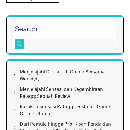
Search
Menjelajahi Dunia Judi Online Bersama
WedeQQ
Menjelajahi Sensasi dan Kegembiraan
Rajaqq: Sebuah Review
Rasakan Sensasi Ratuqq: Destinasi Game
Online Utama
Dari Pemula hingga Pro: Kisah Pendakian