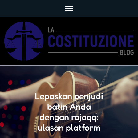
Skip
to
content
(Press
Enter)
Lepaskan penjudi
batin Anda
dengan rajaqq:
ulasan platform