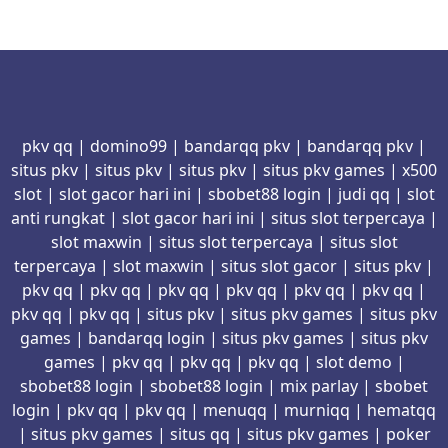
pkv qq
|
domino99
|
bandarqq pkv
|
bandarqq pkv
|
situs pkv
|
situs pkv
|
situs pkv
|
situs pkv games
|
x500
slot
|
slot gacor hari ini
|
sbobet88 login
|
judi qq
|
slot
anti rungkat
|
slot gacor hari ini
|
situs slot terpercaya
|
slot maxwin
|
situs slot terpercaya
|
situs slot
terpercaya
|
slot maxwin
|
situs slot gacor
|
situs pkv
|
pkv qq
|
pkv qq
|
pkv qq
|
pkv qq
|
pkv qq
|
pkv qq
|
pkv qq
|
pkv qq
|
situs pkv
|
situs pkv games
|
situs pkv
games
|
bandarqq login
|
situs pkv games
|
situs pkv
games
|
pkv qq
|
pkv qq
|
pkv qq
|
slot demo
|
sbobet88 login
|
sbobet88 login
|
mix parlay
|
sbobet
login
|
pkv qq
|
pkv qq
|
menuqq
|
murniqq
|
hematqq
|
situs pkv games
|
situs qq
|
situs pkv games
|
poker