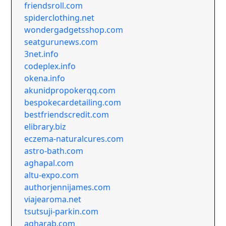
friendsroll.com
spiderclothing.net
wondergadgetsshop.com
seatgurunews.com
3net.info
codeplex.info
okena.info
akunidpropokerqq.com
bespokecardetailing.com
bestfriendscredit.com
elibrary.biz
eczema-naturalcures.com
astro-bath.com
aghapal.com
altu-expo.com
authorjennijames.com
viajearoma.net
tsutsuji-parkin.com
agharab.com