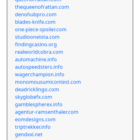
thequeenofrattan.com
denohubpro.com
blades-knife.com
one-piece-spoiler.com
studiooneiota.com
findingcasino.org
realworldcobra.com
automachine.info
autospeedsters.info
wagerchampion.info
monomousumicontest.com
deadricklingo.com
skyglobefx.com
gamblespherex.info
agentur-ramsenthaler.com
eomdesigns.com
triptrekker.info
gendxxi.net