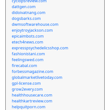
cyclopsreview.com
dattgen.com
didoivatnang.com
dogsbarks.com
dwmsoftwarehouse.com
enjoytroyjackson.com
epicaimbots.com
etech4news.com
expresspsychedelicsshop.com
fashionistani.com
feelingswed.com
firecabal.com
forbessmagazine.com
globalmarketlivetoday.com
gpl-license.com
grow2every.com
healthhousecare.com
healthkartreview.com
helpquitporn.com