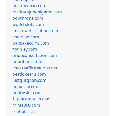
deanbeanxn.com
matkarajdhanigame.com
popthrone.com
world-slots.com
imakewebsolution.com
che-blog.com
pancakecoinz.com
flyfinley.com
prideconsultation.com
hountinglil.info
chakraaffirmations.net
bestjokes4u.com
lustgurgaon.com
geniejaar.com
bobbyslot.com
11placemoulin.com
mintz360.com
mohob.net