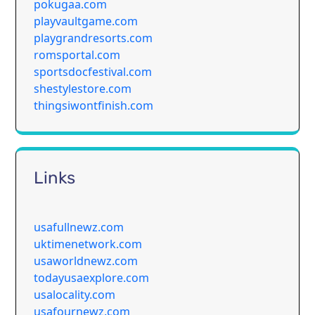
pokugaa.com
playvaultgame.com
playgrandresorts.com
romsportal.com
sportsdocfestival.com
shestylestore.com
thingsiwontfinish.com
Links
usafullnewz.com
uktimenetwork.com
usaworldnewz.com
todayusaexplore.com
usalocality.com
usafournewz.com