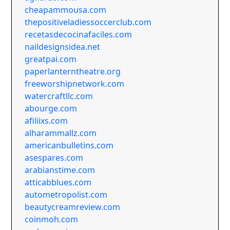
cheapammousa.com
thepositiveladiessoccerclub.com
recetasdecocinafaciles.com
naildesignsidea.net
greatpai.com
paperlanterntheatre.org
freeworshipnetwork.com
watercraftllc.com
abourge.com
afiliixs.com
alharammallz.com
americanbulletins.com
asespares.com
arabianstime.com
atticabblues.com
autometropolist.com
beautycreamreview.com
coinmoh.com