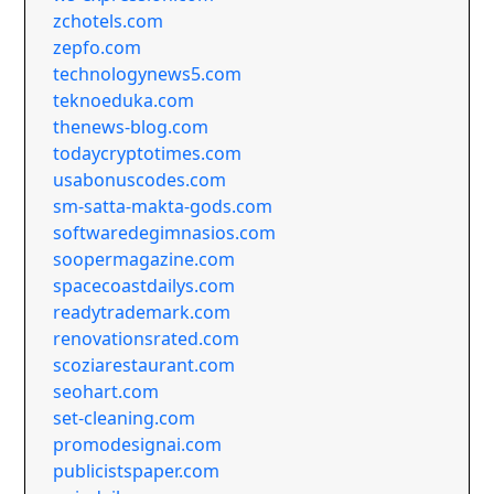
zchotels.com
zepfo.com
technologynews5.com
teknoeduka.com
thenews-blog.com
todaycryptotimes.com
usabonuscodes.com
sm-satta-makta-gods.com
softwaredegimnasios.com
soopermagazine.com
spacecoastdailys.com
readytrademark.com
renovationsrated.com
scoziarestaurant.com
seohart.com
set-cleaning.com
promodesignai.com
publicistspaper.com