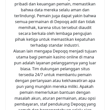
pribadi dan keuangan pemain, memastikan
bahwa data mereka selalu aman dan
terlindungi. Pemain juga dapat yakin bahwa
semua permainan di Depoqq adil dan tidak
memihak, karena situs tersebut diaudit
secara berkala oleh lembaga pengujian
pihak ketiga untuk memastikan kepatuhan
terhadap standar industri.
Alasan lain mengapa Depoqq menjadi tujuan
utama bagi pemain kasino online di mana
pun adalah layanan pelanggannya yang luar
biasa. Tim dukungan pelanggan situs
tersedia 24/7 untuk membantu pemain
dengan pertanyaan atau kekhawatiran apa
pun yang mungkin mereka miliki. Apakah
pemain memerlukan bantuan dengan
masalah akun, aturan permainan, atau opsi
pembayaran, staf pendukung Depoqq yang