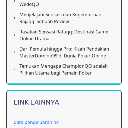
WedeQQ
Menjelajahi Sensasi dan Kegembiraan
Rajaqq: Sebuah Review
Rasakan Sensasi Ratuqq: Destinasi Game
Online Utama
Dari Pemula hingga Pro: Kisah Pendakian
MasterDomino99 di Dunia Poker Online
Temukan Mengapa ChampionQQ adalah
Pilihan Utama bagi Pemain Poker
LINK LAINNYA
data pengeluaran hk