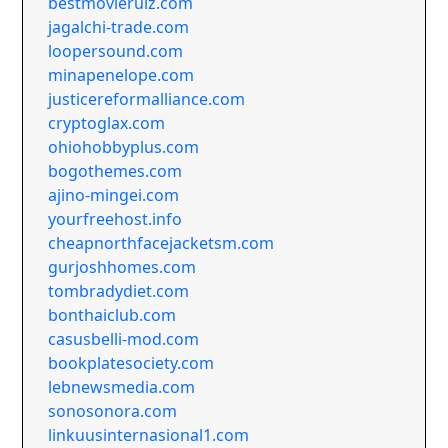
bestmovierulz.com
jagalchi-trade.com
loopersound.com
minapenelope.com
justicereformalliance.com
cryptoglax.com
ohiohobbyplus.com
bogothemes.com
ajino-mingei.com
yourfreehost.info
cheapnorthfacejacketsm.com
gurjoshhomes.com
tombradydiet.com
bonthaiclub.com
casusbelli-mod.com
bookplatesociety.com
lebnewsmedia.com
sonosonora.com
linkuusinternasional1.com