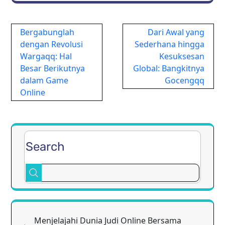
Post
Bergabunglah
Dari Awal yang
navigation
dengan Revolusi
Sederhana hingga
Wargaqq: Hal
Kesuksesan
Besar Berikutnya
Global: Bangkitnya
dalam Game
Gocengqq
Online
Search
Menjelajahi Dunia Judi Online Bersama