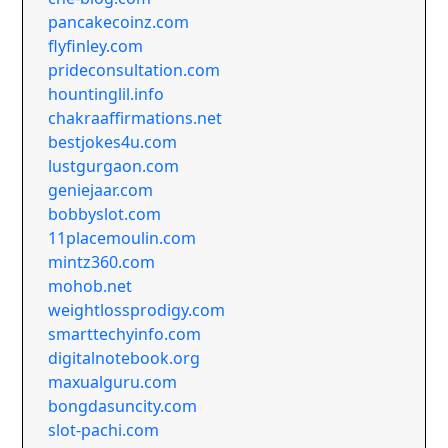
pancakecoinz.com
flyfinley.com
prideconsultation.com
hountinglil.info
chakraaffirmations.net
bestjokes4u.com
lustgurgaon.com
geniejaar.com
bobbyslot.com
11placemoulin.com
mintz360.com
mohob.net
weightlossprodigy.com
smarttechyinfo.com
digitalnotebook.org
maxualguru.com
bongdasuncity.com
slot-pachi.com