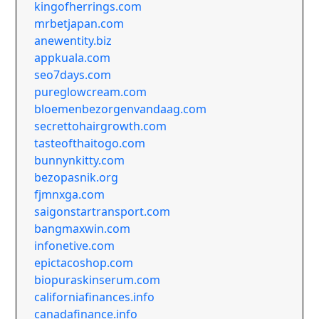
kingofherrings.com
mrbetjapan.com
anewentity.biz
appkuala.com
seo7days.com
pureglowcream.com
bloemenbezorgenvandaag.com
secrettohairgrowth.com
tasteofthaitogo.com
bunnynkitty.com
bezopasnik.org
fjmnxga.com
saigonstartransport.com
bangmaxwin.com
infonetive.com
epictacoshop.com
biopuraskinserum.com
californiafinances.info
canadafinance.info