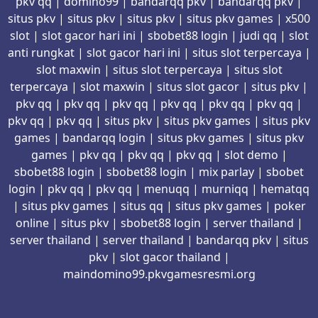
pkv qq
|
domino99
|
bandarqq pkv
|
bandarqq pkv
|
situs pkv
|
situs pkv
|
situs pkv
|
situs pkv games
|
x500
slot
|
slot gacor hari ini
|
sbobet88 login
|
judi qq
|
slot
anti rungkat
|
slot gacor hari ini
|
situs slot terpercaya
|
slot maxwin
|
situs slot terpercaya
|
situs slot
terpercaya
|
slot maxwin
|
situs slot gacor
|
situs pkv
|
pkv qq
|
pkv qq
|
pkv qq
|
pkv qq
|
pkv qq
|
pkv qq
|
pkv qq
|
pkv qq
|
situs pkv
|
situs pkv games
|
situs pkv
games
|
bandarqq login
|
situs pkv games
|
situs pkv
games
|
pkv qq
|
pkv qq
|
pkv qq
|
slot demo
|
sbobet88 login
|
sbobet88 login
|
mix parlay
|
sbobet
login
|
pkv qq
|
pkv qq
|
menuqq
|
murniqq
|
hematqq
|
situs pkv games
|
situs qq
|
situs pkv games
|
poker
online
|
situs pkv
|
sbobet88 login
|
server thailand
|
server thailand
|
server thailand
|
bandarqq pkv
|
situs
pkv
|
slot gacor thailand
|
maindomino99.pkvgamesresmi.org