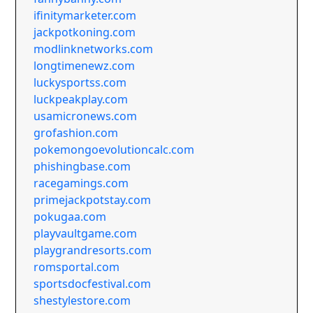
ifinitymarketer.com
jackpotkoning.com
modlinknetworks.com
longtimenewz.com
luckysportss.com
luckpeakplay.com
usamicronews.com
grofashion.com
pokemongoevolutioncalc.com
phishingbase.com
racegamings.com
primejackpotstay.com
pokugaa.com
playvaultgame.com
playgrandresorts.com
romsportal.com
sportsdocfestival.com
shestylestore.com