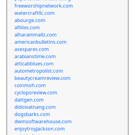
freeworshipnetwork.com
watercraftllc.com
abourge.com
afiliixs.com
alharammallz.com
americanbulletins.com
asespares.com
arabianstime.com
atticabblues.com
autometropolist.com
beautycreamreview.com
coinmoh.com
cyclopsreview.com
dattgen.com
didoivatnang.com
dogsbarks.com
dwmsoftwarehouse.com
enjoytroyjackson.com