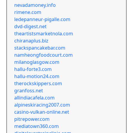
nevadamoney.info
rimene.com
ledepanneur-pigalle.com
dvd-digest.net
theartistsmarketnola.com
chiranaplus.biz
stackspancakebar.com
namheongfoodcourt.com
milanoglasgow.com
hallu-forte3.com
hallu-motion24.com
therockskippers.com
granfoss.net
allindiacafela.com
alpineskiracing2007.com
casino-vulkan-online.net
pitrepower.com
mediatown360.com