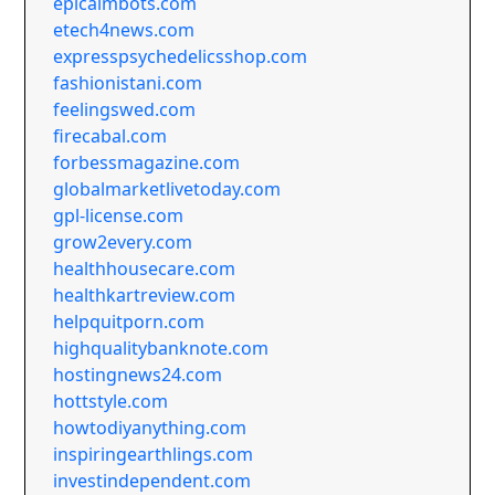
epicaimbots.com
etech4news.com
expresspsychedelicsshop.com
fashionistani.com
feelingswed.com
firecabal.com
forbessmagazine.com
globalmarketlivetoday.com
gpl-license.com
grow2every.com
healthhousecare.com
healthkartreview.com
helpquitporn.com
highqualitybanknote.com
hostingnews24.com
hottstyle.com
howtodiyanything.com
inspiringearthlings.com
investindependent.com