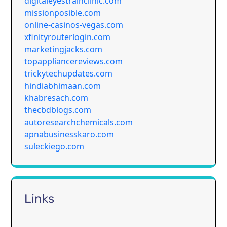
digitaleyestrainclinic.com
missionposible.com
online-casinos-vegas.com
xfinityrouterlogin.com
marketingjacks.com
topappliancereviews.com
trickytechupdates.com
hindiabhimaan.com
khabresach.com
thecbdblogs.com
autoresearchchemicals.com
apnabusinesskaro.com
suleckiego.com
Links