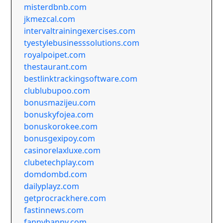
misterdbnb.com
jkmezcal.com
intervaltrainingexercises.com
tyestylebusinesssolutions.com
royalpoipet.com
thestaurant.com
bestlinktrackingsoftware.com
clublubupoo.com
bonusmazijeu.com
bonuskyfojea.com
bonuskorokee.com
bonusgexipoy.com
casinorelaxluxe.com
clubetechplay.com
domdombd.com
dailyplayz.com
getprocrackhere.com
fastinnews.com
fannybanny.com