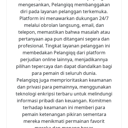
mengesankan, Pelangiqq membanggakan
diri pada layanan pelanggan terkemuka.
Platform ini menawarkan dukungan 24/7
melalui obrolan langsung, email, dan
telepon, memastikan bahwa masalah atau
pertanyaan apa pun ditangani segera dan
profesional. Tingkat layanan pelanggan ini
membedakan Pelangiqq dari platform
perjudian online lainnya, menjadikannya
pilihan tepercaya dan dapat diandalkan bagi
para pemain di seluruh dunia.
Pelangiqq juga memprioritaskan keamanan
dan privasi para pemainnya, menggunakan
teknologi enkripsi terbaru untuk melindungi
informasi pribadi dan keuangan. Komitmen
terhadap keamanan ini memberi para
pemain ketenangan pikiran sementara
mereka menikmati permainan favorit