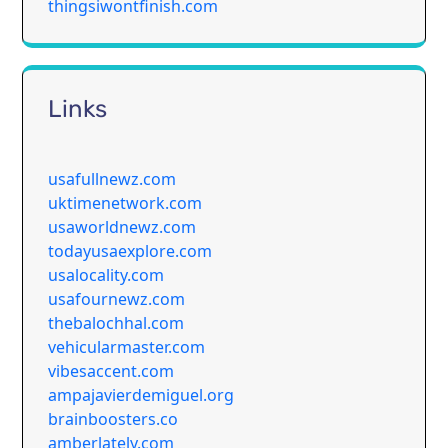
thingsiwontfinish.com
Links
usafullnewz.com
uktimenetwork.com
usaworldnewz.com
todayusaexplore.com
usalocality.com
usafournewz.com
thebalochhal.com
vehicularmaster.com
vibesaccent.com
ampajavierdemiguel.org
brainboosters.co
amberlately.com