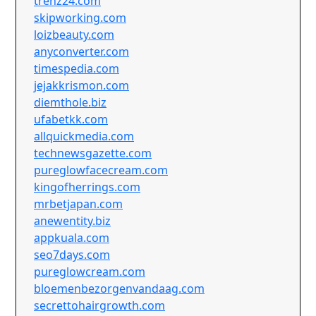
trenz24.com
skipworking.com
loizbeauty.com
anyconverter.com
timespedia.com
jejakkrismon.com
diemthole.biz
ufabetkk.com
allquickmedia.com
technewsgazette.com
pureglowfacecream.com
kingofherrings.com
mrbetjapan.com
anewentity.biz
appkuala.com
seo7days.com
pureglowcream.com
bloemenbezorgenvandaag.com
secrettohairgrowth.com