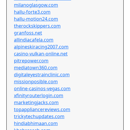
milanoglasgow.com
hallu-forte3.com
hallu-motion24.com
therockskippers.com
granfoss.net
allindiacafela.com
alpineskiracing2007.com
casino-vulkan-online.net
pitrepower.com
mediatown360.com
digitaleyestrainclinic.com
missionposible.com
online-casinos-vegas.com
xfinityrouterlogin.com
marketingjacks.com
topappliancereviews.com
trickytechupdates.com
hindiabhimaan.com