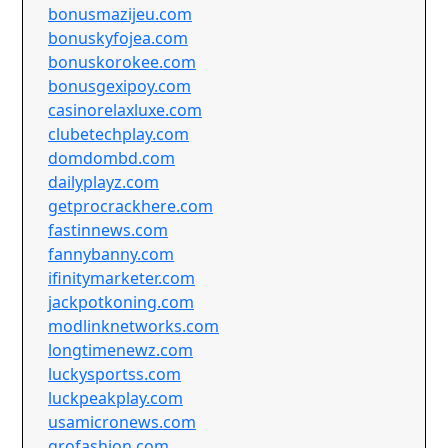
bonusmazijeu.com
bonuskyfojea.com
bonuskorokee.com
bonusgexipoy.com
casinorelaxluxe.com
clubetechplay.com
domdombd.com
dailyplayz.com
getprocrackhere.com
fastinnews.com
fannybanny.com
ifinitymarketer.com
jackpotkoning.com
modlinknetworks.com
longtimenewz.com
luckysportss.com
luckpeakplay.com
usamicronews.com
grofashion.com