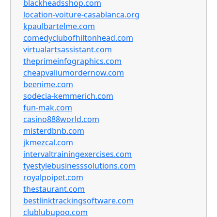
blackheadsshop.com
location-voiture-casablanca.org
kpaulbartelme.com
comedyclubofhiltonhead.com
virtualartsassistant.com
theprimeinfographics.com
cheapvaliumordernow.com
beenime.com
sodecia-kemmerich.com
fun-mak.com
casino888world.com
misterdbnb.com
jkmezcal.com
intervaltrainingexercises.com
tyestylebusinesssolutions.com
royalpoipet.com
thestaurant.com
bestlinktrackingsoftware.com
clublubupoo.com