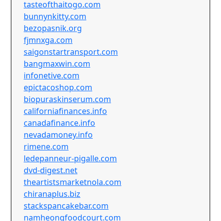
tasteofthaitogo.com
bunnynkitty.com
bezopasnik.org
fjmnxga.com
saigonstartransport.com
bangmaxwin.com
infonetive.com
epictacoshop.com
biopuraskinserum.com
californiafinances.info
canadafinance.info
nevadamoney.info
rimene.com
ledepanneur-pigalle.com
dvd-digest.net
theartistsmarketnola.com
chiranaplus.biz
stackspancakebar.com
namheongfoodcourt.com