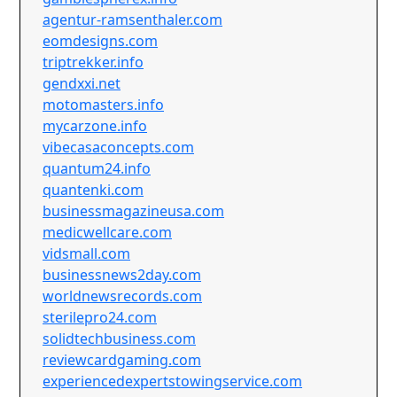
agentur-ramsenthaler.com
eomdesigns.com
triptrekker.info
gendxxi.net
motomasters.info
mycarzone.info
vibecasaconcepts.com
quantum24.info
quantenki.com
businessmagazineusa.com
medicwellcare.com
vidsmall.com
businessnews2day.com
worldnewsrecords.com
sterilepro24.com
solidtechbusiness.com
reviewcardgaming.com
experiencedexpertstowingservice.com