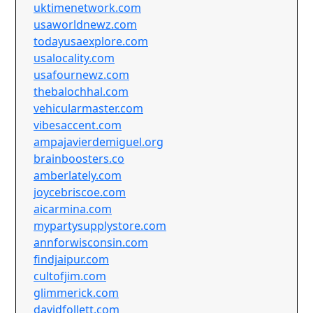
uktimenetwork.com
usaworldnewz.com
todayusaexplore.com
usalocality.com
usafournewz.com
thebalochhal.com
vehicularmaster.com
vibesaccent.com
ampajavierdemiguel.org
brainboosters.co
amberlately.com
joycebriscoe.com
aicarmina.com
mypartysupplystore.com
annforwisconsin.com
findjaipur.com
cultofjim.com
glimmerick.com
davidfollett.com