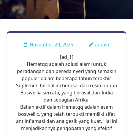
November 20, 2025
admin
[ad_1]
Hematqq adalah solusi alami untuk
peradangan dan pereda nyeri yang semakin
populer dalam beberapa tahun terakhir.
Suplemen herbal ini berasal dari resin pohon
Boswellia serrata, yang berasal dari India
dan sebagian Afrika.
Bahan aktif dalam Hematqq adalah asam
boswellic, yang telah terbukti memiliki sifat
antiinflamasi dan analgesik yang kuat. Hal ini
menjadikannya pengobatan yang efektif