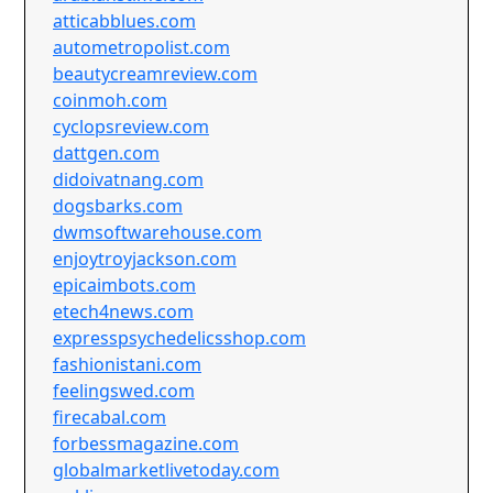
atticabblues.com
autometropolist.com
beautycreamreview.com
coinmoh.com
cyclopsreview.com
dattgen.com
didoivatnang.com
dogsbarks.com
dwmsoftwarehouse.com
enjoytroyjackson.com
epicaimbots.com
etech4news.com
expresspsychedelicsshop.com
fashionistani.com
feelingswed.com
firecabal.com
forbessmagazine.com
globalmarketlivetoday.com