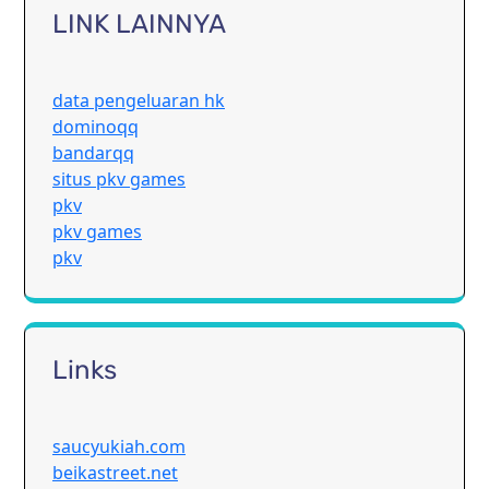
LINK LAINNYA
data pengeluaran hk
dominoqq
bandarqq
situs pkv games
pkv
pkv games
pkv
Links
saucyukiah.com
beikastreet.net