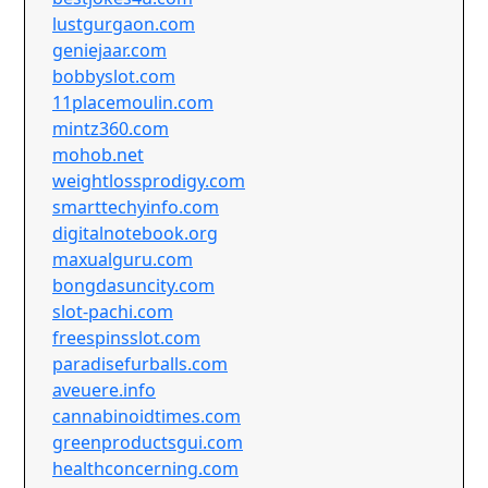
lustgurgaon.com
geniejaar.com
bobbyslot.com
11placemoulin.com
mintz360.com
mohob.net
weightlossprodigy.com
smarttechyinfo.com
digitalnotebook.org
maxualguru.com
bongdasuncity.com
slot-pachi.com
freespinsslot.com
paradisefurballs.com
aveuere.info
cannabinoidtimes.com
greenproductsgui.com
healthconcerning.com