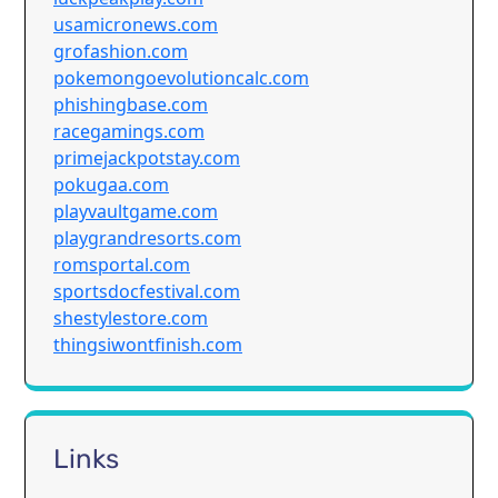
usamicronews.com
grofashion.com
pokemongoevolutioncalc.com
phishingbase.com
racegamings.com
primejackpotstay.com
pokugaa.com
playvaultgame.com
playgrandresorts.com
romsportal.com
sportsdocfestival.com
shestylestore.com
thingsiwontfinish.com
Links