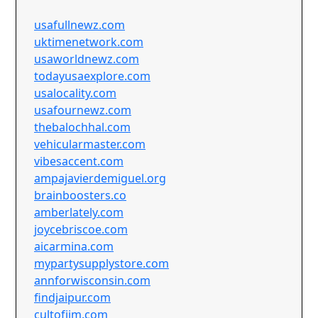
usafullnewz.com
uktimenetwork.com
usaworldnewz.com
todayusaexplore.com
usalocality.com
usafournewz.com
thebalochhal.com
vehicularmaster.com
vibesaccent.com
ampajavierdemiguel.org
brainboosters.co
amberlately.com
joycebriscoe.com
aicarmina.com
mypartysupplystore.com
annforwisconsin.com
findjaipur.com
cultofjim.com