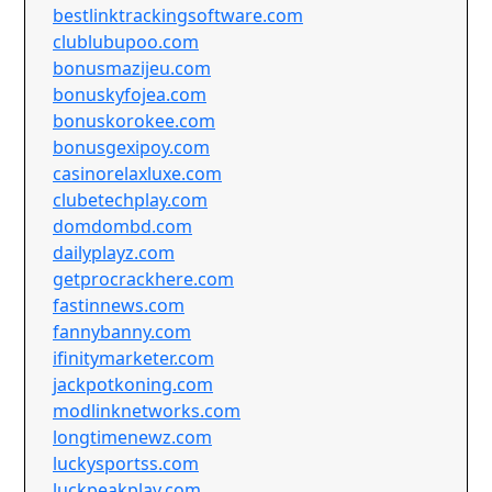
bestlinktrackingsoftware.com
clublubupoo.com
bonusmazijeu.com
bonuskyfojea.com
bonuskorokee.com
bonusgexipoy.com
casinorelaxluxe.com
clubetechplay.com
domdombd.com
dailyplayz.com
getprocrackhere.com
fastinnews.com
fannybanny.com
ifinitymarketer.com
jackpotkoning.com
modlinknetworks.com
longtimenewz.com
luckysportss.com
luckpeakplay.com