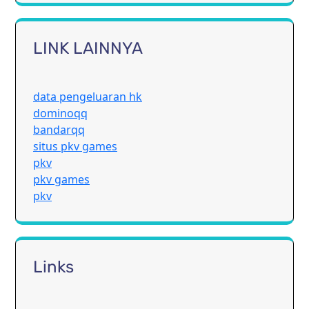
LINK LAINNYA
data pengeluaran hk
dominoqq
bandarqq
situs pkv games
pkv
pkv games
pkv
Links