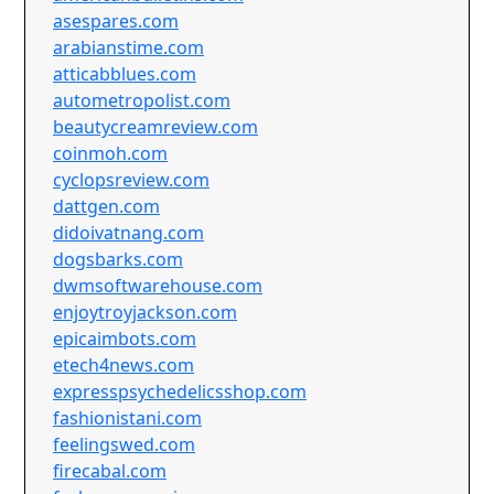
asespares.com
arabianstime.com
atticabblues.com
autometropolist.com
beautycreamreview.com
coinmoh.com
cyclopsreview.com
dattgen.com
didoivatnang.com
dogsbarks.com
dwmsoftwarehouse.com
enjoytroyjackson.com
epicaimbots.com
etech4news.com
expresspsychedelicsshop.com
fashionistani.com
feelingswed.com
firecabal.com