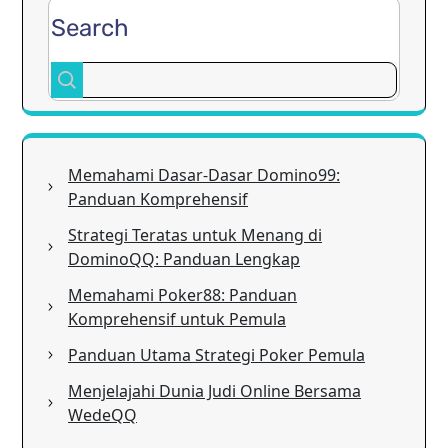
Search
Memahami Dasar-Dasar Domino99:
Panduan Komprehensif
Strategi Teratas untuk Menang di
DominoQQ: Panduan Lengkap
Memahami Poker88: Panduan
Komprehensif untuk Pemula
Panduan Utama Strategi Poker Pemula
Menjelajahi Dunia Judi Online Bersama
WedeQQ