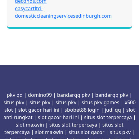
deconds.com
easycartltd-
domesticcleaningservicesedinburgh.com
pkv qq
|
domino99
|
bandarqq pkv
|
bandarqq pkv
|
situs pkv
|
situs pkv
|
situs pkv
|
situs pkv games
|
x500
slot
|
slot gacor hari ini
|
sbobet88 login
|
judi qq
|
slot
anti rungkat
|
slot gacor hari ini
|
situs slot terpercaya
|
slot maxwin
|
situs slot terpercaya
|
situs slot
terpercaya
|
slot maxwin
|
situs slot gacor
|
situs pkv
|