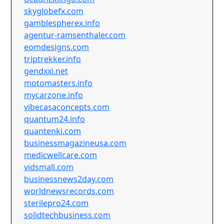
skyglobefx.com
gamblespherex.info
agentur-ramsenthaler.com
eomdesigns.com
triptrekker.info
gendxxi.net
motomasters.info
mycarzone.info
vibecasaconcepts.com
quantum24.info
quantenki.com
businessmagazineusa.com
medicwellcare.com
vidsmall.com
businessnews2day.com
worldnewsrecords.com
sterilepro24.com
solidtechbusiness.com