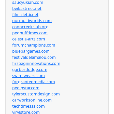
saucyukiah.com
beikastreet.net
filmizlettir.net
ourmultiworlds.com
cooncreekclub.org
pegpufftimes.com
celestia-arts.com
forumchampions.com
bluebargames.com
festivaldelamalou.com
firstsigninnovations.com
garberdodge.com
swim-wears.com
forgrantedmedia.com
peolpstar.com
tylerscustomdesign.com
carworksonline.com
techtimesss.com
virylstore.com