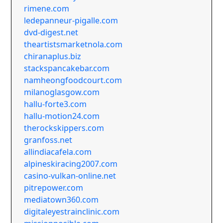
rimene.com
ledepanneur-pigalle.com
dvd-digest.net
theartistsmarketnola.com
chiranaplus.biz
stackspancakebar.com
namheongfoodcourt.com
milanoglasgow.com
hallu-forte3.com
hallu-motion24.com
therockskippers.com
granfoss.net
allindiacafela.com
alpineskiracing2007.com
casino-vulkan-online.net
pitrepower.com
mediatown360.com
digitaleyestrainclinic.com