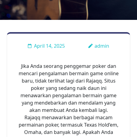
April 14, 2025
admin
Jika Anda seorang penggemar poker dan
mencari pengalaman bermain game online
baru, tidak terlihat lagi dari Rajaqq. Situs
poker yang sedang naik daun ini
menawarkan pengalaman bermain game
yang mendebarkan dan mendalam yang
akan membuat Anda kembali lagi.
Rajaqq menawarkan berbagai macam
permainan poker, termasuk Texas Hold’em,
Omaha, dan banyak lagi. Apakah Anda