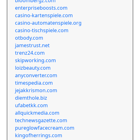
bloombergz.com
enterpriseboosts.com
casino-kartenspiele.com
casino-automatenspiele.org
casino-tischspiele.com
otbody.com
jamestrust.net
trenz24.com
skipworking.com
loizbeauty.com
anyconverter.com
timespedia.com
jejakkrismon.com
diemthole.biz
ufabetkk.com
allquickmedia.com
technewsgazette.com
pureglowfacecream.com
kingofherrings.com