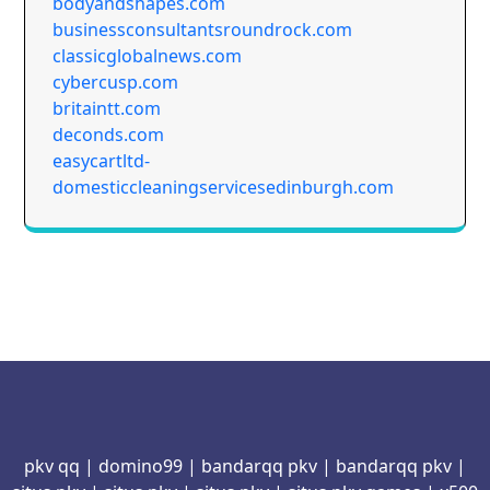
bodyandshapes.com
businessconsultantsroundrock.com
classicglobalnews.com
cybercusp.com
britaintt.com
deconds.com
easycartltd-
domesticcleaningservicesedinburgh.com
pkv qq
|
domino99
|
bandarqq pkv
|
bandarqq pkv
|