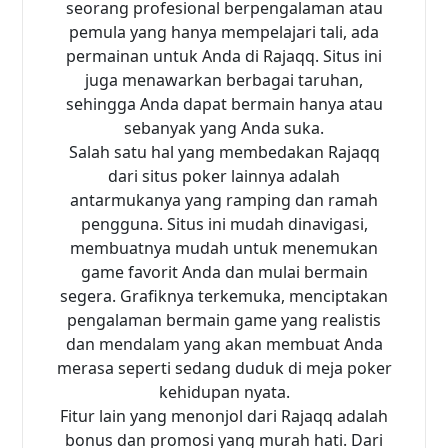
seorang profesional berpengalaman atau
pemula yang hanya mempelajari tali, ada
permainan untuk Anda di Rajaqq. Situs ini
juga menawarkan berbagai taruhan,
sehingga Anda dapat bermain hanya atau
sebanyak yang Anda suka.
Salah satu hal yang membedakan Rajaqq
dari situs poker lainnya adalah
antarmukanya yang ramping dan ramah
pengguna. Situs ini mudah dinavigasi,
membuatnya mudah untuk menemukan
game favorit Anda dan mulai bermain
segera. Grafiknya terkemuka, menciptakan
pengalaman bermain game yang realistis
dan mendalam yang akan membuat Anda
merasa seperti sedang duduk di meja poker
kehidupan nyata.
Fitur lain yang menonjol dari Rajaqq adalah
bonus dan promosi yang murah hati. Dari