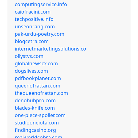
computingservice.info
caiofracini.com
techpositive.info
unseonrang.com
pak-urdu-poetry.com
blogcetra.com
internetmarketingsolutions.co
ollystvs.com
globalnewscx.com
dogslives.com
pdfbookplanet.com
queenofrattan.com
thequeenofrattan.com
denohubpro.com
blades-knife.com
one-piece-spoiler.com
studiooneiota.com
findingcasino.org
realworldcobra.com