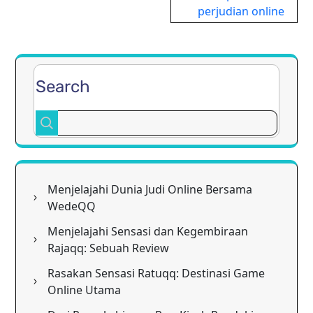
perjudian online
Search
Menjelajahi Dunia Judi Online Bersama
WedeQQ
Menjelajahi Sensasi dan Kegembiraan
Rajaqq: Sebuah Review
Rasakan Sensasi Ratuqq: Destinasi Game
Online Utama