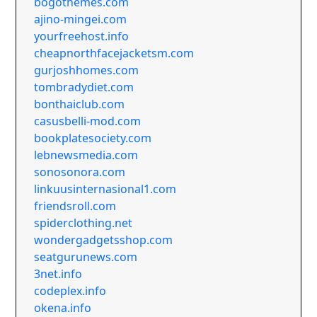
bogothemes.com
ajino-mingei.com
yourfreehost.info
cheapnorthfacejacketsm.com
gurjoshhomes.com
tombradydiet.com
bonthaiclub.com
casusbelli-mod.com
bookplatesociety.com
lebnewsmedia.com
sonosonora.com
linkuusinternasional1.com
friendsroll.com
spiderclothing.net
wondergadgetsshop.com
seatgurunews.com
3net.info
codeplex.info
okena.info