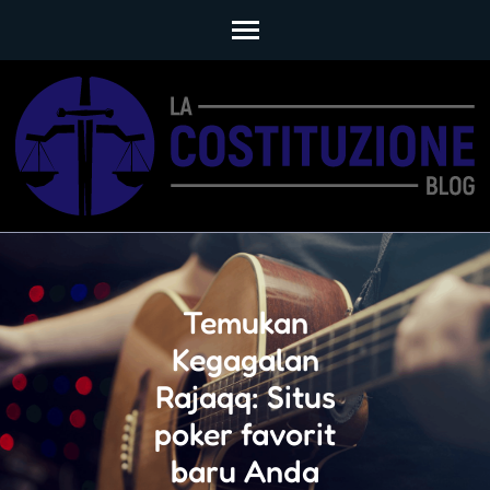
Skip
to
content
(Press
Enter)
Temukan
Kegagalan
Rajaqq: Situs
poker favorit
baru Anda