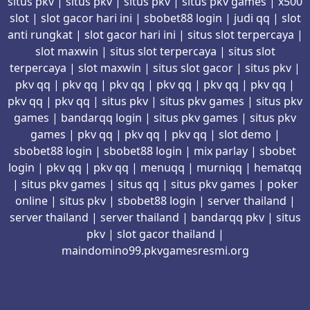
situs pkv
|
situs pkv
|
situs pkv
|
situs pkv games
|
x500
slot
|
slot gacor hari ini
|
sbobet88 login
|
judi qq
|
slot
anti rungkat
|
slot gacor hari ini
|
situs slot terpercaya
|
slot maxwin
|
situs slot terpercaya
|
situs slot
terpercaya
|
slot maxwin
|
situs slot gacor
|
situs pkv
|
pkv qq
|
pkv qq
|
pkv qq
|
pkv qq
|
pkv qq
|
pkv qq
|
pkv qq
|
pkv qq
|
situs pkv
|
situs pkv games
|
situs pkv
games
|
bandarqq login
|
situs pkv games
|
situs pkv
games
|
pkv qq
|
pkv qq
|
pkv qq
|
slot demo
|
sbobet88 login
|
sbobet88 login
|
mix parlay
|
sbobet
login
|
pkv qq
|
pkv qq
|
menuqq
|
murniqq
|
hematqq
|
situs pkv games
|
situs qq
|
situs pkv games
|
poker
online
|
situs pkv
|
sbobet88 login
|
server thailand
|
server thailand
|
server thailand
|
bandarqq pkv
|
situs
pkv
|
slot gacor thailand
|
maindomino99.pkvgamesresmi.org