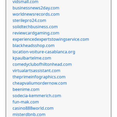
vidsmall.com
businessnews2day.com
worldnewsrecords.com
sterilepro24.com
solidtechbusiness.com
reviewcardgaming.com
experiencedexpertstowingservice.com
blackheadsshop.com
location-voiture-casablanca.org
kpaulbartelme.com
comedyclubofhiltonhead.com
virtualartsassistant.com
theprimeinfographics.com
cheapvaliumordernow.com
beenime.com
sodecia-kemmerich.com
fun-mak.com
casino888world.com
misterdbnb.com