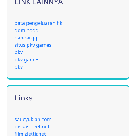
LINK LAINNYA
data pengeluaran hk
dominoqq
bandarqq
situs pkv games
pkv
pkv games
pkv
Links
saucyukiah.com
beikastreet.net
filmizlettir.net