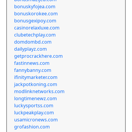
bonuskyfojea.com
bonuskorokee.com
bonusgexipoy.com
casinorelaxluxe.com
clubetechplay.com
domdombd.com
dailyplayz.com
getprocrackhere.com
fastinnews.com
fannybanny.com
ifinitymarketer.com
jackpotkoning.com
modlinknetworks.com
longtimenewz.com
luckysportss.com
luckpeakplay.com
usamicronews.com
grofashion.com