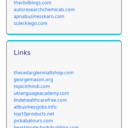
thecbdblogs.com
autoresearchchemicals.com
apnabusinesskaro.com
suleckiego.com
Links
thecedarglenmaltshop.com
georgemason.org
topicinhindi.com
uklanguageacademy.com
lindehealthcarefree.com
allbusinessjobs.info
top10products.net
pickabatours.com
beastmode-bodybuilding.com