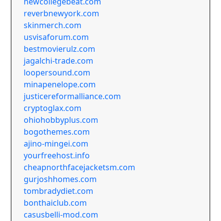
newcollegebeat.com
reverbnewyork.com
skinmerch.com
usvisaforum.com
bestmovierulz.com
jagalchi-trade.com
loopersound.com
minapenelope.com
justicereformalliance.com
cryptoglax.com
ohiohobbyplus.com
bogothemes.com
ajino-mingei.com
yourfreehost.info
cheapnorthfacejacketsm.com
gurjoshhomes.com
tombradydiet.com
bonthaiclub.com
casusbelli-mod.com