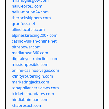
milanoglasgow.com
hallu-forte3.com
hallu-motion24.com
therockskippers.com
granfoss.net
allindiacafela.com
alpineskiracing2007.com
casino-vulkan-online.net
pitrepower.com
mediatown360.com
digitaleyestrainclinic.com
missionposible.com
online-casinos-vegas.com
xfinityrouterlogin.com
marketingjacks.com
topappliancereviews.com
trickytechupdates.com
hindiabhimaan.com
khabresach.com