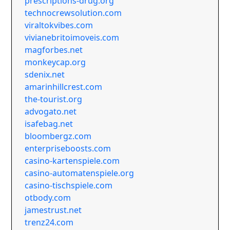
prescriptions-drug.org
technocrewsolution.com
viraltokvibes.com
vivianebritoimoveis.com
magforbes.net
monkeycap.org
sdenix.net
amarinhillcrest.com
the-tourist.org
advogato.net
isafebag.net
bloombergz.com
enterpriseboosts.com
casino-kartenspiele.com
casino-automatenspiele.org
casino-tischspiele.com
otbody.com
jamestrust.net
trenz24.com