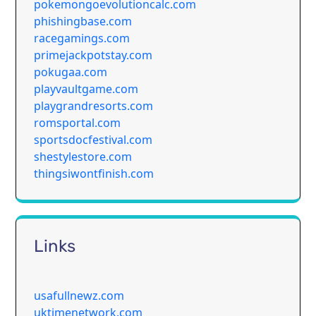
pokemongoevolutioncalc.com
phishingbase.com
racegamings.com
primejackpotstay.com
pokugaa.com
playvaultgame.com
playgrandresorts.com
romsportal.com
sportsdocfestival.com
shestylestore.com
thingsiwontfinish.com
Links
usafullnewz.com
uktimenetwork.com