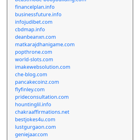
financelplan.info
businessfuture.info
infojudibet.com
cbdmap.info
deanbeanxn.com
matkarajdhanigame.com
popthrone.com
world-slots.com
imakewebsolution.com
che-blog.com
pancakecoinz.com
flyfinley.com
prideconsultation.com
hountinglil.info
chakraaffirmations.net
bestjokes4u.com
lustgurgaon.com
geniejaar.com