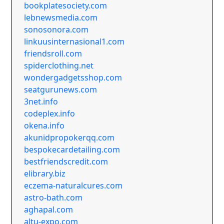
bookplatesociety.com
lebnewsmedia.com
sonosonora.com
linkuusinternasional1.com
friendsroll.com
spiderclothing.net
wondergadgetsshop.com
seatgurunews.com
3net.info
codeplex.info
okena.info
akunidpropokerqq.com
bespokecardetailing.com
bestfriendscredit.com
elibrary.biz
eczema-naturalcures.com
astro-bath.com
aghapal.com
altu-expo.com