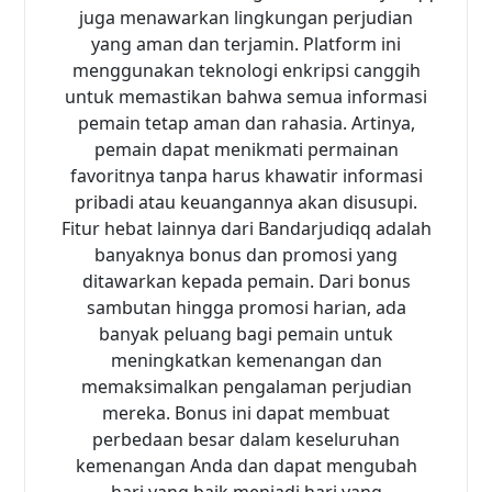
juga menawarkan lingkungan perjudian
yang aman dan terjamin. Platform ini
menggunakan teknologi enkripsi canggih
untuk memastikan bahwa semua informasi
pemain tetap aman dan rahasia. Artinya,
pemain dapat menikmati permainan
favoritnya tanpa harus khawatir informasi
pribadi atau keuangannya akan disusupi.
Fitur hebat lainnya dari Bandarjudiqq adalah
banyaknya bonus dan promosi yang
ditawarkan kepada pemain. Dari bonus
sambutan hingga promosi harian, ada
banyak peluang bagi pemain untuk
meningkatkan kemenangan dan
memaksimalkan pengalaman perjudian
mereka. Bonus ini dapat membuat
perbedaan besar dalam keseluruhan
kemenangan Anda dan dapat mengubah