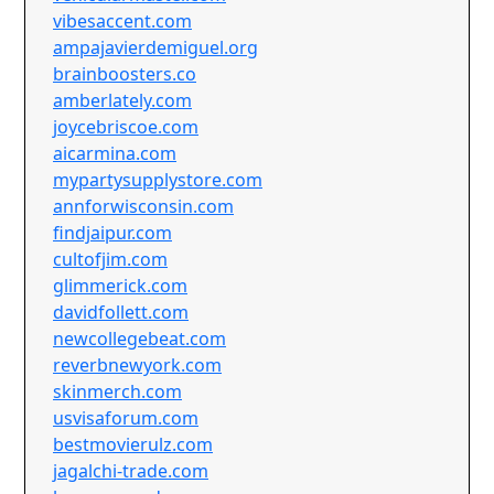
vibesaccent.com
ampajavierdemiguel.org
brainboosters.co
amberlately.com
joycebriscoe.com
aicarmina.com
mypartysupplystore.com
annforwisconsin.com
findjaipur.com
cultofjim.com
glimmerick.com
davidfollett.com
newcollegebeat.com
reverbnewyork.com
skinmerch.com
usvisaforum.com
bestmovierulz.com
jagalchi-trade.com