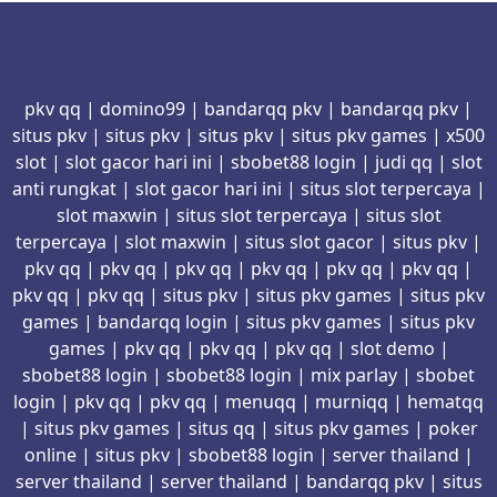
pkv qq
|
domino99
|
bandarqq pkv
|
bandarqq pkv
|
situs pkv
|
situs pkv
|
situs pkv
|
situs pkv games
|
x500
slot
|
slot gacor hari ini
|
sbobet88 login
|
judi qq
|
slot
anti rungkat
|
slot gacor hari ini
|
situs slot terpercaya
|
slot maxwin
|
situs slot terpercaya
|
situs slot
terpercaya
|
slot maxwin
|
situs slot gacor
|
situs pkv
|
pkv qq
|
pkv qq
|
pkv qq
|
pkv qq
|
pkv qq
|
pkv qq
|
pkv qq
|
pkv qq
|
situs pkv
|
situs pkv games
|
situs pkv
games
|
bandarqq login
|
situs pkv games
|
situs pkv
games
|
pkv qq
|
pkv qq
|
pkv qq
|
slot demo
|
sbobet88 login
|
sbobet88 login
|
mix parlay
|
sbobet
login
|
pkv qq
|
pkv qq
|
menuqq
|
murniqq
|
hematqq
|
situs pkv games
|
situs qq
|
situs pkv games
|
poker
online
|
situs pkv
|
sbobet88 login
|
server thailand
|
server thailand
|
server thailand
|
bandarqq pkv
|
situs