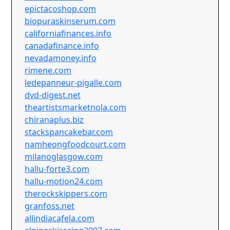
epictacoshop.com
biopuraskinserum.com
californiafinances.info
canadafinance.info
nevadamoney.info
rimene.com
ledepanneur-pigalle.com
dvd-digest.net
theartistsmarketnola.com
chiranaplus.biz
stackspancakebar.com
namheongfoodcourt.com
milanoglasgow.com
hallu-forte3.com
hallu-motion24.com
therockskippers.com
granfoss.net
allindiacafela.com