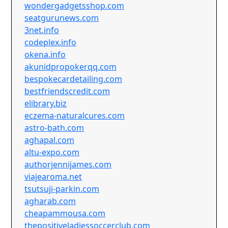
wondergadgetsshop.com
seatgurunews.com
3net.info
codeplex.info
okena.info
akunidpropokerqq.com
bespokecardetailing.com
bestfriendscredit.com
elibrary.biz
eczema-naturalcures.com
astro-bath.com
aghapal.com
altu-expo.com
authorjennijames.com
viajearoma.net
tsutsuji-parkin.com
agharab.com
cheapammousa.com
thepositiveladiessoccerclub.com