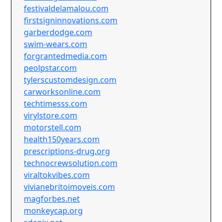
festivaldelamalou.com
firstsigninnovations.com
garberdodge.com
swim-wears.com
forgrantedmedia.com
peolpstar.com
tylerscustomdesign.com
carworksonline.com
techtimesss.com
virylstore.com
motorstell.com
health150years.com
prescriptions-drug.org
technocrewsolution.com
viraltokvibes.com
vivianebritoimoveis.com
magforbes.net
monkeycap.org