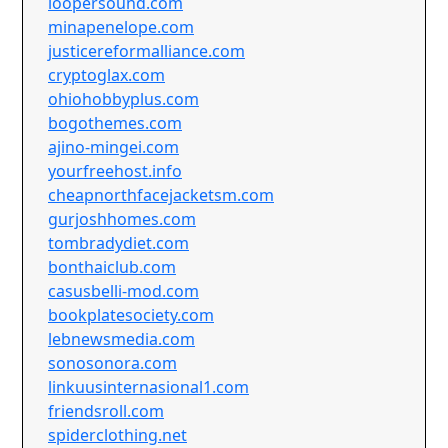
loopersound.com
minapenelope.com
justicereformalliance.com
cryptoglax.com
ohiohobbyplus.com
bogothemes.com
ajino-mingei.com
yourfreehost.info
cheapnorthfacejacketsm.com
gurjoshhomes.com
tombradydiet.com
bonthaiclub.com
casusbelli-mod.com
bookplatesociety.com
lebnewsmedia.com
sonosonora.com
linkuusinternasional1.com
friendsroll.com
spiderclothing.net