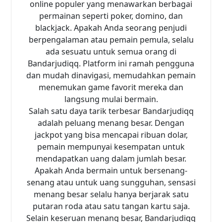
online populer yang menawarkan berbagai
permainan seperti poker, domino, dan
blackjack. Apakah Anda seorang penjudi
berpengalaman atau pemain pemula, selalu
ada sesuatu untuk semua orang di
Bandarjudiqq. Platform ini ramah pengguna
dan mudah dinavigasi, memudahkan pemain
menemukan game favorit mereka dan
langsung mulai bermain.
Salah satu daya tarik terbesar Bandarjudiqq
adalah peluang menang besar. Dengan
jackpot yang bisa mencapai ribuan dolar,
pemain mempunyai kesempatan untuk
mendapatkan uang dalam jumlah besar.
Apakah Anda bermain untuk bersenang-
senang atau untuk uang sungguhan, sensasi
menang besar selalu hanya berjarak satu
putaran roda atau satu tangan kartu saja.
Selain keseruan menang besar, Bandarjudiqq