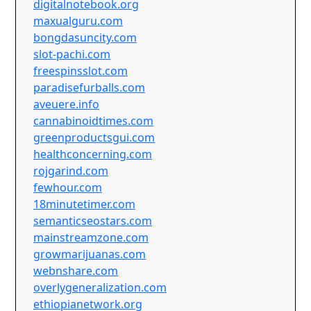
digitalnotebook.org
maxualguru.com
bongdasuncity.com
slot-pachi.com
freespinsslot.com
paradisefurballs.com
aveuere.info
cannabinoidtimes.com
greenproductsgui.com
healthconcerning.com
rojgarind.com
fewhour.com
18minutetimer.com
semanticseostars.com
mainstreamzone.com
growmarijuanas.com
webnshare.com
overlygeneralization.com
ethiopianetwork.org