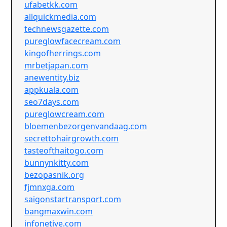
ufabetkk.com
allquickmedia.com
technewsgazette.com
pureglowfacecream.com
kingofherrings.com
mrbetjapan.com
anewentity.biz
appkuala.com
seo7days.com
pureglowcream.com
bloemenbezorgenvandaag.com
secrettohairgrowth.com
tasteofthaitogo.com
bunnynkitty.com
bezopasnik.org
fjmnxga.com
saigonstartransport.com
bangmaxwin.com
infonetive.com