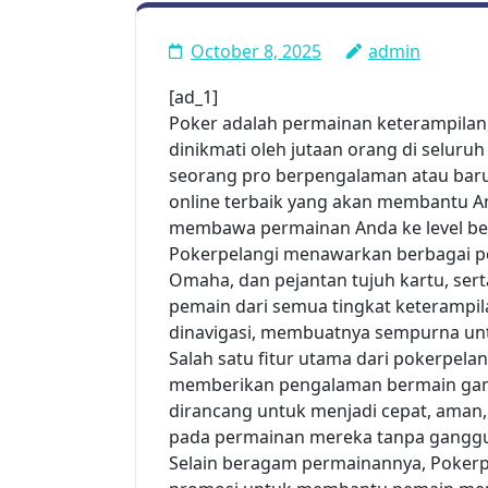
October 8, 2025
admin
[ad_1]
Poker adalah permainan keterampilan,
dinikmati oleh jutaan orang di selur
seorang pro berpengalaman atau baru
online terbaik yang akan membantu A
membawa permainan Anda ke level be
Pokerpelangi menawarkan berbagai pe
Omaha, dan pejantan tujuh kartu, se
pemain dari semua tingkat keterampi
dinavigasi, membuatnya sempurna un
Salah satu fitur utama dari pokerpela
memberikan pengalaman bermain game
dirancang untuk menjadi cepat, aman
pada permainan mereka tanpa ganggu
Selain beragam permainannya, Poker