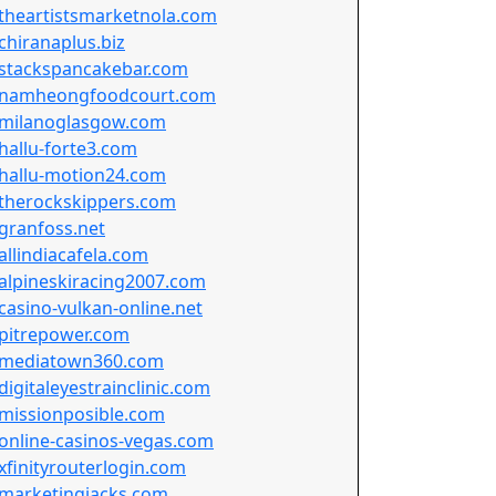
theartistsmarketnola.com
chiranaplus.biz
stackspancakebar.com
namheongfoodcourt.com
milanoglasgow.com
hallu-forte3.com
hallu-motion24.com
therockskippers.com
granfoss.net
allindiacafela.com
alpineskiracing2007.com
casino-vulkan-online.net
pitrepower.com
mediatown360.com
digitaleyestrainclinic.com
missionposible.com
online-casinos-vegas.com
xfinityrouterlogin.com
marketingjacks.com