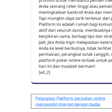
promosi untuk membantu pemain me
Anda seorang roller tinggi atau pemai
meningkatkan bankroll Anda dan men
Tapi mungkin daya tarik terbesar dar
Platform ini adalah rumah bagi komu
aktif dari seluruh dunia, membuatny
berpikiran sama, berbagi tips dan st
Jadi, jika Anda ingin melepaskan ke
Anda ke level berikutnya, tidak terliha
permainan, perangkat lunak canggih, 
platform poker online terbaik untuk p
hari ini dan mulailah bermain!
[ad_2]
Post
Pelangiqq: Platform perjudian online
mengambil internet dengan badai
navigation