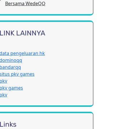
Bersama WedeQQ
LINK LAINNYA
data pengeluaran hk
dominoqq
bandarqq
situs pkv games
pkv
pkv games
pkv
Links