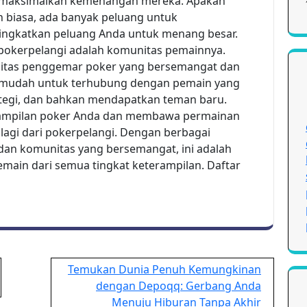
maksimalkan kemenangan mereka. Apakah
n biasa, ada banyak peluang untuk
ingkatkan peluang Anda untuk menang besar.
i pokerpelangi adalah komunitas pemainnya.
nitas penggemar poker yang bersemangat dan
a mudah untuk terhubung dengan pemain yang
rategi, dan bahkan mendapatkan teman baru.
terampilan poker Anda dan membawa permainan
t lagi dari pokerpelangi. Dengan berbagai
dan komunitas yang bersemangat, ini adalah
emain dari semua tingkat keterampilan. Daftar
Temukan Dunia Penuh Kemungkinan
dengan Depoqq: Gerbang Anda
Menuju Hiburan Tanpa Akhir