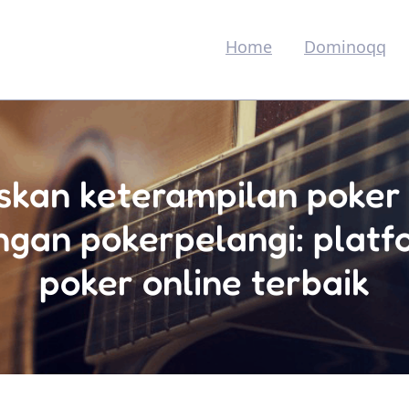
Home
Dominoqq
skan keterampilan poker
ngan pokerpelangi: platf
poker online terbaik