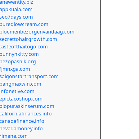
anewentity.biz
appkuala.com
seo7days.com
pureglowcream.com
bloemenbezorgenvandaag.com
secrettohairgrowth.com
tasteofthaitogo.com
bunnynkitty.com
bezopasnik.org
fjmnxga.com
saigonstartransport.com
bangmaxwin.com
infonetive.com
epictacoshop.com
biopuraskinserum.com
californiafinances.info
canadafinance.info
nevadamoney.info
rimene.com