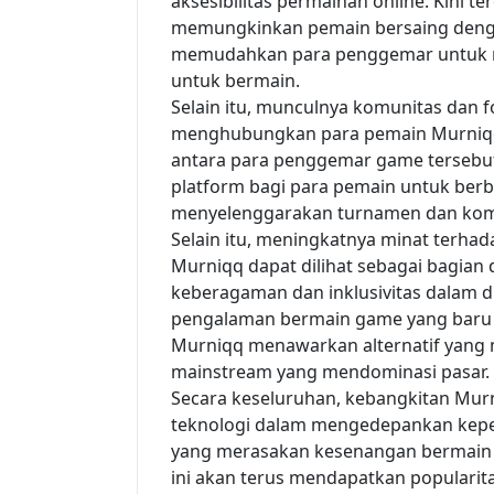
aksesibilitas permainan online. Kini t
memungkinkan pemain bersaing dengan
memudahkan para penggemar untuk m
untuk bermain.
Selain itu, munculnya komunitas dan
menghubungkan para pemain Murniqq
antara para penggemar game tersebut
platform bagi para pemain untuk berbagi
menyelenggarakan turnamen dan komp
Selain itu, meningkatnya minat terhad
Murniqq dapat dilihat sebagai bagian 
keberagaman dan inklusivitas dalam 
pengalaman bermain game yang baru da
Murniqq menawarkan alternatif yang 
mainstream yang mendominasi pasar.
Secara keseluruhan, kebangkitan Murni
teknologi dalam mengedepankan kepe
yang merasakan kesenangan bermain 
ini akan terus mendapatkan popularit