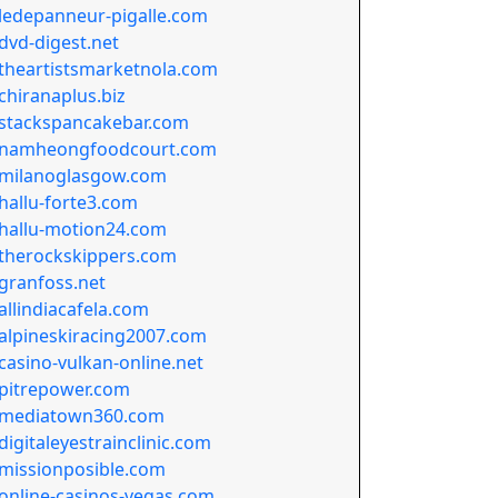
ledepanneur-pigalle.com
dvd-digest.net
theartistsmarketnola.com
chiranaplus.biz
stackspancakebar.com
namheongfoodcourt.com
milanoglasgow.com
hallu-forte3.com
hallu-motion24.com
therockskippers.com
granfoss.net
allindiacafela.com
alpineskiracing2007.com
casino-vulkan-online.net
pitrepower.com
mediatown360.com
digitaleyestrainclinic.com
missionposible.com
online-casinos-vegas.com