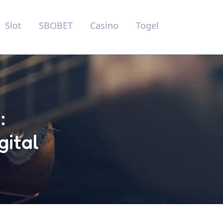
Slot
SBOBET
Casino
Togel
:
gital