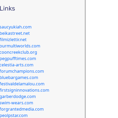
Links
saucyukiah.com
beikastreet.net
filmizlettir.net
ourmultiworlds.com
cooncreekclub.org
pegpufftimes.com
celestia-arts.com
forumchampions.com
bluebargames.com
festivaldelamalou.com
firstsigninnovations.com
garberdodge.com
swim-wears.com
forgrantedmedia.com
peolpstar.com