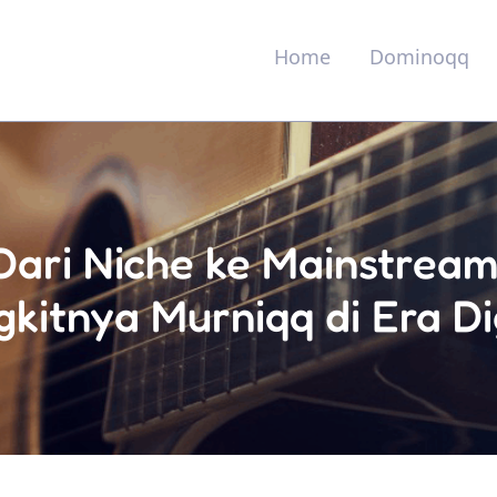
Home
Dominoqq
Dari Niche ke Mainstream
kitnya Murniqq di Era Di