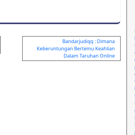
Bandarjudiqq : Dimana
Keberuntungan Bertemu Keahlian
Dalam Taruhan Online