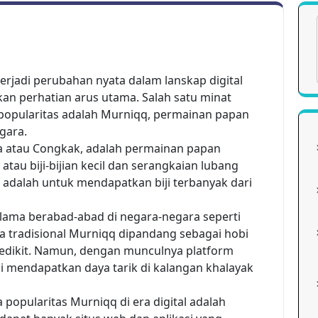
terjadi perubahan nyata dalam lanskap digital
an perhatian arus utama. Salah satu minat
opularitas adalah Murniqq, permainan papan
ggara.
la atau Congkak, adalah permainan papan
tau biji-bijian kecil dan serangkaian lubang
i adalah untuk mendapatkan biji terbanyak dari
lama berabad-abad di negara-negara seperti
ara tradisional Murniqq dipandang sebagai hobi
sedikit. Namun, dengan munculnya platform
ai mendapatkan daya tarik di kalangan khalayak
popularitas Murniqq di era digital adalah