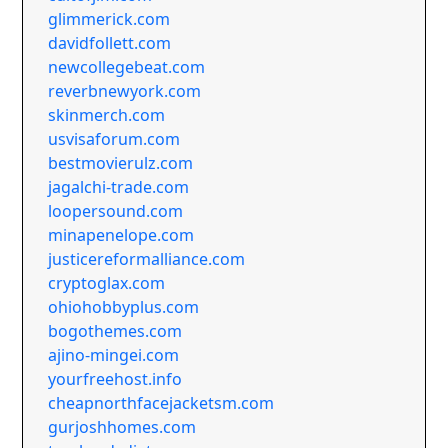
glimmerick.com
davidfollett.com
newcollegebeat.com
reverbnewyork.com
skinmerch.com
usvisaforum.com
bestmovierulz.com
jagalchi-trade.com
loopersound.com
minapenelope.com
justicereformalliance.com
cryptoglax.com
ohiohobbyplus.com
bogothemes.com
ajino-mingei.com
yourfreehost.info
cheapnorthfacejacketsm.com
gurjoshhomes.com