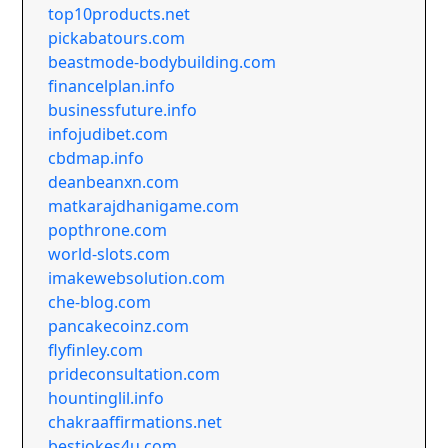
top10products.net
pickabatours.com
beastmode-bodybuilding.com
financelplan.info
businessfuture.info
infojudibet.com
cbdmap.info
deanbeanxn.com
matkarajdhanigame.com
popthrone.com
world-slots.com
imakewebsolution.com
che-blog.com
pancakecoinz.com
flyfinley.com
prideconsultation.com
hountinglil.info
chakraaffirmations.net
bestjokes4u.com