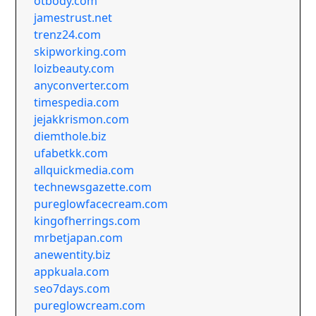
otbody.com
jamestrust.net
trenz24.com
skipworking.com
loizbeauty.com
anyconverter.com
timespedia.com
jejakkrismon.com
diemthole.biz
ufabetkk.com
allquickmedia.com
technewsgazette.com
pureglowfacecream.com
kingofherrings.com
mrbetjapan.com
anewentity.biz
appkuala.com
seo7days.com
pureglowcream.com