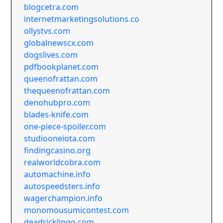
blogcetra.com
internetmarketingsolutions.co
ollystvs.com
globalnewscx.com
dogslives.com
pdfbookplanet.com
queenofrattan.com
thequeenofrattan.com
denohubpro.com
blades-knife.com
one-piece-spoiler.com
studiooneiota.com
findingcasino.org
realworldcobra.com
automachine.info
autospeedsters.info
wagerchampion.info
monomousumicontest.com
deadricklingo.com