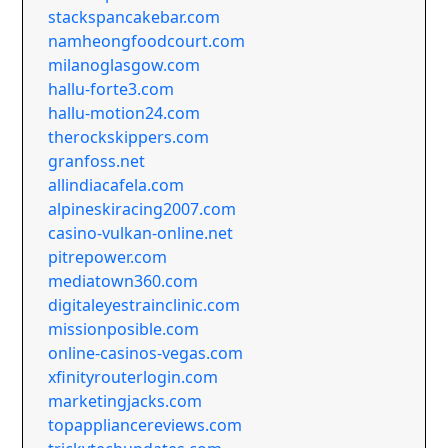
stackspancakebar.com
namheongfoodcourt.com
milanoglasgow.com
hallu-forte3.com
hallu-motion24.com
therockskippers.com
granfoss.net
allindiacafela.com
alpineskiracing2007.com
casino-vulkan-online.net
pitrepower.com
mediatown360.com
digitaleyestrainclinic.com
missionposible.com
online-casinos-vegas.com
xfinityrouterlogin.com
marketingjacks.com
topappliancereviews.com