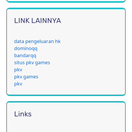
LINK LAINNYA
data pengeluaran hk
dominoqq
bandarqq
situs pkv games
pkv
pkv games
pkv
Links