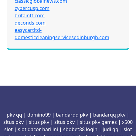
classicglobalnews.com
cybercusp.com
britaintt.com
deconds.com
easycartltd-
domesticcleaningservicesedinburgh.com
pkv qq
|
domino99
|
bandarqq pkv
|
bandarqq pkv
|
situs pkv
|
situs pkv
|
situs pkv
|
situs pkv games
|
x500
slot
|
slot gacor hari ini
|
sbobet88 login
|
judi qq
|
slot