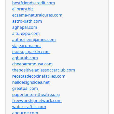
bestfriendscredit.com
elibrary.biz
eczema-naturalcures.com
astro-bath.com
aghapal.com
altu-expo.com
authorjennijames.com
viajearoma.net
tsutsuji-parkin.com
agharab.com
cheapammousa.com
thepositiveladiessoccerclub.com
recetasdecocinafaciles.com
naildesignsidea.net
greatpai.com
paperlanterntheatre.org
freeworshipnetwork.com
watercraftllc.com
abourge.com