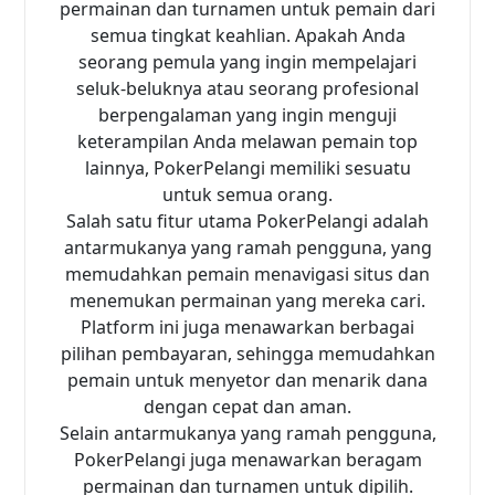
permainan dan turnamen untuk pemain dari
semua tingkat keahlian. Apakah Anda
seorang pemula yang ingin mempelajari
seluk-beluknya atau seorang profesional
berpengalaman yang ingin menguji
keterampilan Anda melawan pemain top
lainnya, PokerPelangi memiliki sesuatu
untuk semua orang.
Salah satu fitur utama PokerPelangi adalah
antarmukanya yang ramah pengguna, yang
memudahkan pemain menavigasi situs dan
menemukan permainan yang mereka cari.
Platform ini juga menawarkan berbagai
pilihan pembayaran, sehingga memudahkan
pemain untuk menyetor dan menarik dana
dengan cepat dan aman.
Selain antarmukanya yang ramah pengguna,
PokerPelangi juga menawarkan beragam
permainan dan turnamen untuk dipilih.