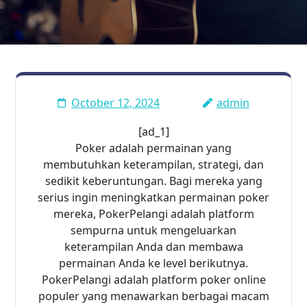
October 12, 2024
admin
[ad_1]
Poker adalah permainan yang
membutuhkan keterampilan, strategi, dan
sedikit keberuntungan. Bagi mereka yang
serius ingin meningkatkan permainan poker
mereka, PokerPelangi adalah platform
sempurna untuk mengeluarkan
keterampilan Anda dan membawa
permainan Anda ke level berikutnya.
PokerPelangi adalah platform poker online
populer yang menawarkan berbagai macam