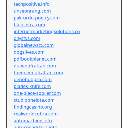
techpositive.info
unseonrang.com
pak-urdu-poetry.com
blogcetra.com
internetmarketingsolutions.co
ollystvs.com
globalnewscx.com
dogslives.com
pdfbookplanet.com
queenofrattan.com
thequeenofrattan.com
denohubpro.com
blades-knife.com
one-piece-spoiler.com
studiooneiota.com
findingcasino.org
realworldcobra.com
automachine.info
autospeedsters.info