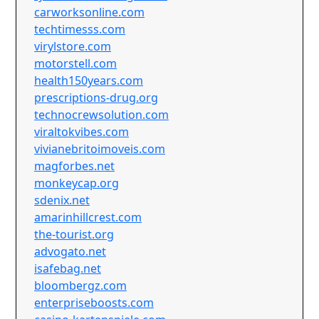
carworksonline.com
techtimesss.com
virylstore.com
motorstell.com
health150years.com
prescriptions-drug.org
technocrewsolution.com
viraltokvibes.com
vivianebritoimoveis.com
magforbes.net
monkeycap.org
sdenix.net
amarinhillcrest.com
the-tourist.org
advogato.net
isafebag.net
bloombergz.com
enterpriseboosts.com