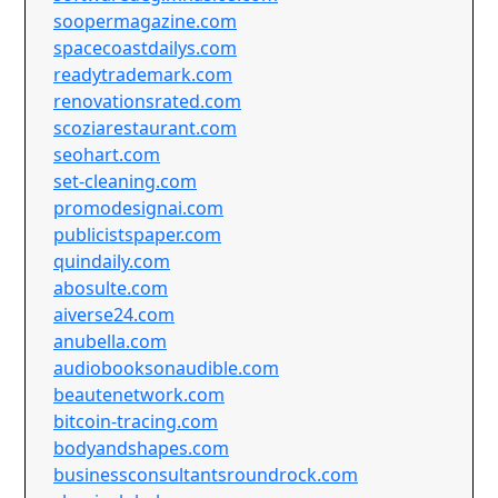
soopermagazine.com
spacecoastdailys.com
readytrademark.com
renovationsrated.com
scoziarestaurant.com
seohart.com
set-cleaning.com
promodesignai.com
publicistspaper.com
quindaily.com
abosulte.com
aiverse24.com
anubella.com
audiobooksonaudible.com
beautenetwork.com
bitcoin-tracing.com
bodyandshapes.com
businessconsultantsroundrock.com