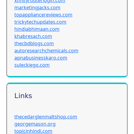
xfinityrouterlogin.com
marketingjacks.com
topappliancereviews.com
trickytechupdates.com
hindiabhimaan.com
khabresach.com
thecbdblogs.com
autoresearchchemicals.com
apnabusinesskaro.com
suleckiego.com
Links
thecedarglenmaltshop.com
georgemason.org
topicinhindi.com