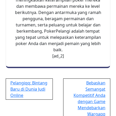
meningkatkan keterampilan poker mereka
dan membawa permainan mereka ke level
berikutnya. Dengan antarmuka yang ramah
pengguna, beragam permainan dan
turnamen, serta peluang untuk belajar dan
berkembang, PokerPelangi adalah tempat
yang tepat untuk melepaskan keterampilan
poker Anda dan menjadi pemain yang lebih
baik.
[ad_2]
Post
Pelangiqq: Bintang
Bebaskan
navigation
Baru di Dunia Judi
Semangat
Online
Kompetitif Anda
dengan Game
Mendebarkan
Wargaqq