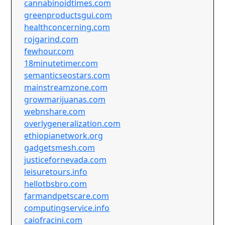
cannabinoidtimes.com
greenproductsgui.com
healthconcerning.com
rojgarind.com
fewhour.com
18minutetimer.com
semanticseostars.com
mainstreamzone.com
growmarijuanas.com
webnshare.com
overlygeneralization.com
ethiopianetwork.org
gadgetsmesh.com
justicefornevada.com
leisuretours.info
hellotbsbro.com
farmandpetscare.com
computingservice.info
caiofracini.com