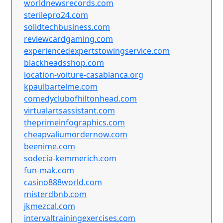
worldnewsrecords.com
sterilepro24.com
solidtechbusiness.com
reviewcardgaming.com
experiencedexpertstowingservice.com
blackheadsshop.com
location-voiture-casablanca.org
kpaulbartelme.com
comedyclubofhiltonhead.com
virtualartsassistant.com
theprimeinfographics.com
cheapvaliumordernow.com
beenime.com
sodecia-kemmerich.com
fun-mak.com
casino888world.com
misterdbnb.com
jkmezcal.com
intervaltrainingexercises.com