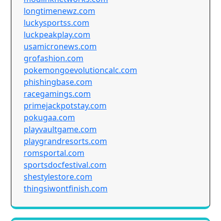
longtimenewz.com
luckysportss.com
luckpeakplay.com
usamicronews.com
grofashion.com
pokemongoevolutioncalc.com
phishingbase.com
racegamings.com
primejackpotstay.com
pokugaa.com
playvaultgame.com
playgrandresorts.com
romsportal.com
sportsdocfestival.com
shestylestore.com
thingsiwontfinish.com