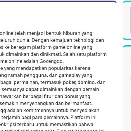
online telah menjadi bentuk hiburan yang
seluruh dunia. Dengan kemajuan teknologi dan
ses ke beragam platform game online yang
dimainkan dan dinikmati. Salah satu platform
me online adalah Gocengqq.
e yang mendapatkan popularitas karena
yang ramah pengguna, dan gameplay yang
rbagai permainan, termasuk poker, domino, dan
ng semuanya dapat dimainkan dengan pemain
nawarkan berbagai fitur dan bonus yang
semakin menyenangkan dan bermanfaat.
ngqq adalah komitmennya untuk menyediakan
erjamin bagi para pemainnya. Platform ini
nkripsi terbaru untuk memastikan bahwa