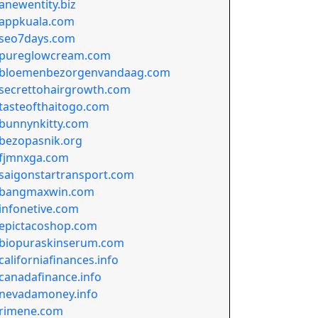
anewentity.biz
appkuala.com
seo7days.com
pureglowcream.com
bloemenbezorgenvandaag.com
secrettohairgrowth.com
tasteofthaitogo.com
bunnynkitty.com
bezopasnik.org
fjmnxga.com
saigonstartransport.com
bangmaxwin.com
infonetive.com
epictacoshop.com
biopuraskinserum.com
californiafinances.info
canadafinance.info
nevadamoney.info
rimene.com