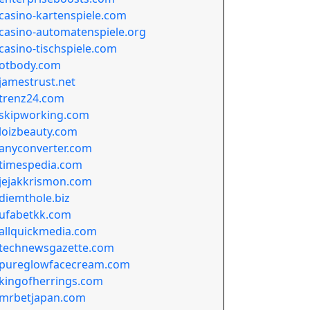
casino-kartenspiele.com
casino-automatenspiele.org
casino-tischspiele.com
otbody.com
jamestrust.net
trenz24.com
skipworking.com
loizbeauty.com
anyconverter.com
timespedia.com
jejakkrismon.com
diemthole.biz
ufabetkk.com
allquickmedia.com
technewsgazette.com
pureglowfacecream.com
kingofherrings.com
mrbetjapan.com