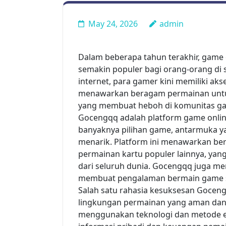
May 24, 2026
admin
Dalam beberapa tahun terakhir, game 
semakin populer bagi orang-orang di 
internet, para gamer kini memiliki ak
menawarkan beragam permainan untuk 
yang membuat heboh di komunitas ga
Gocengqq adalah platform game onlin
banyaknya pilihan game, antarmuka 
menarik. Platform ini menawarkan be
permainan kartu populer lainnya, ya
dari seluruh dunia. Gocengqq juga me
membuat pengalaman bermain game 
Salah satu rahasia kesuksesan Goce
lingkungan permainan yang aman dan t
menggunakan teknologi dan metode e