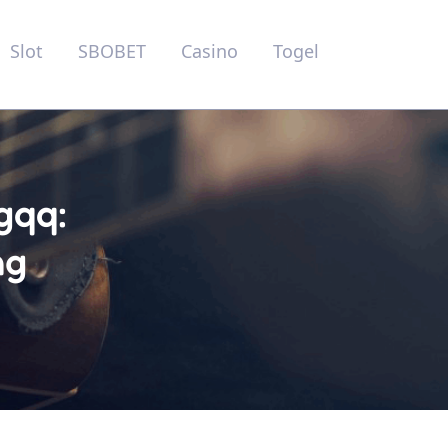
Slot
SBOBET
Casino
Togel
gqq:
ng