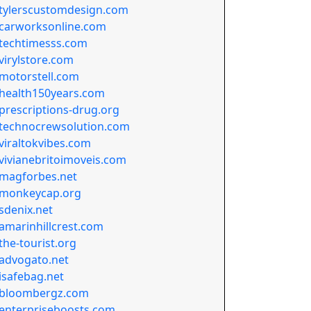
tylerscustomdesign.com
carworksonline.com
techtimesss.com
virylstore.com
motorstell.com
health150years.com
prescriptions-drug.org
technocrewsolution.com
viraltokvibes.com
vivianebritoimoveis.com
magforbes.net
monkeycap.org
sdenix.net
amarinhillcrest.com
the-tourist.org
advogato.net
isafebag.net
bloombergz.com
enterpriseboosts.com