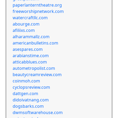
paperlanterntheatre.org
freeworshipnetwork.com
watercraftllc.com
abourge.com
afiliixs.com
alharammallz.com
americanbulletins.com
asespares.com
arabianstime.com
atticabblues.com
autometropolist.com
beautycreamreview.com
coinmoh.com
cyclopsreview.com
dattgen.com
didoivatnang.com
dogsbarks.com
dwmsoftwarehouse.com