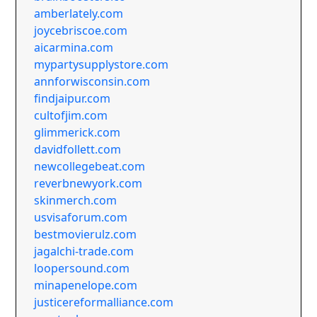
amberlately.com
joycebriscoe.com
aicarmina.com
mypartysupplystore.com
annforwisconsin.com
findjaipur.com
cultofjim.com
glimmerick.com
davidfollett.com
newcollegebeat.com
reverbnewyork.com
skinmerch.com
usvisaforum.com
bestmovierulz.com
jagalchi-trade.com
loopersound.com
minapenelope.com
justicereformalliance.com