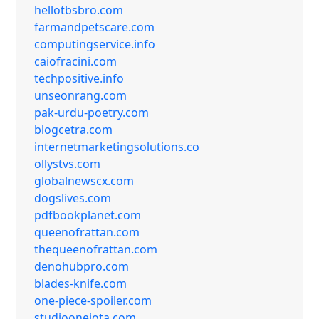
hellotbsbro.com
farmandpetscare.com
computingservice.info
caiofracini.com
techpositive.info
unseonrang.com
pak-urdu-poetry.com
blogcetra.com
internetmarketingsolutions.co
ollystvs.com
globalnewscx.com
dogslives.com
pdfbookplanet.com
queenofrattan.com
thequeenofrattan.com
denohubpro.com
blades-knife.com
one-piece-spoiler.com
studiooneiota.com