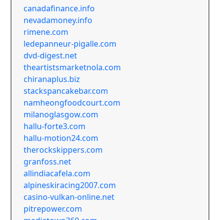
canadafinance.info
nevadamoney.info
rimene.com
ledepanneur-pigalle.com
dvd-digest.net
theartistsmarketnola.com
chiranaplus.biz
stackspancakebar.com
namheongfoodcourt.com
milanoglasgow.com
hallu-forte3.com
hallu-motion24.com
therockskippers.com
granfoss.net
allindiacafela.com
alpineskiracing2007.com
casino-vulkan-online.net
pitrepower.com