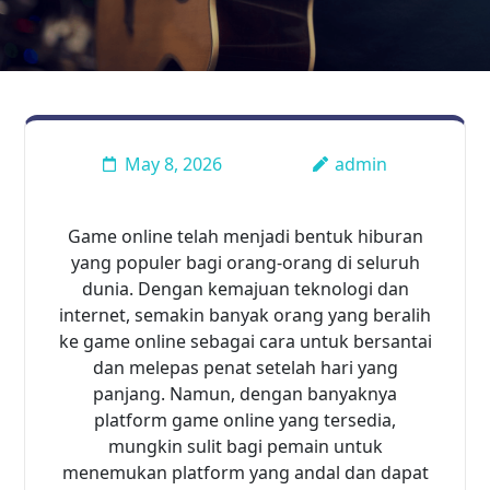
May 8, 2026
admin
Game online telah menjadi bentuk hiburan
yang populer bagi orang-orang di seluruh
dunia. Dengan kemajuan teknologi dan
internet, semakin banyak orang yang beralih
ke game online sebagai cara untuk bersantai
dan melepas penat setelah hari yang
panjang. Namun, dengan banyaknya
platform game online yang tersedia,
mungkin sulit bagi pemain untuk
menemukan platform yang andal dan dapat