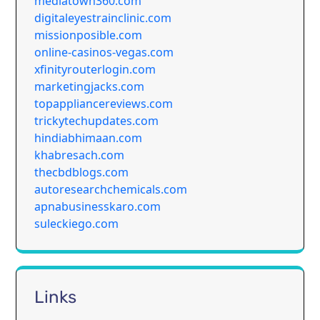
mediatown360.com
digitaleyestrainclinic.com
missionposible.com
online-casinos-vegas.com
xfinityrouterlogin.com
marketingjacks.com
topappliancereviews.com
trickytechupdates.com
hindiabhimaan.com
khabresach.com
thecbdblogs.com
autoresearchchemicals.com
apnabusinesskaro.com
suleckiego.com
Links