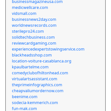
businessmagazineusa.com
medicwellcare.com
vidsmall.com
businessnews2day.com
worldnewsrecords.com
sterilepro24.com
solidtechbusiness.com
reviewcardgaming.com
experiencedexpertstowingservice.com
blackheadsshop.com
location-voiture-casablanca.org
kpaulbartelme.com
comedyclubofhiltonhead.com
virtualartsassistant.com
theprimeinfographics.com
cheapvaliumordernow.com
beenime.com
sodecia-kemmerich.com
fun-mak.com