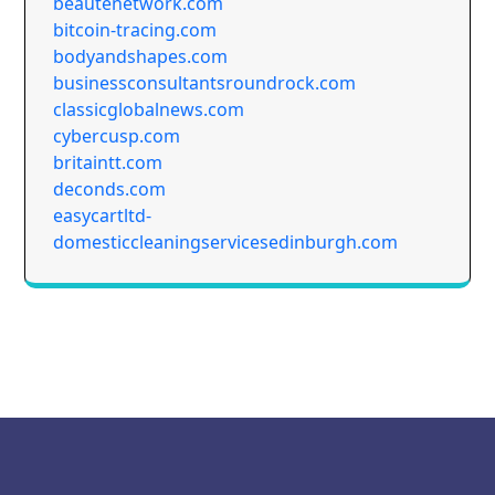
beautenetwork.com
bitcoin-tracing.com
bodyandshapes.com
businessconsultantsroundrock.com
classicglobalnews.com
cybercusp.com
britaintt.com
deconds.com
easycartltd-
domesticcleaningservicesedinburgh.com