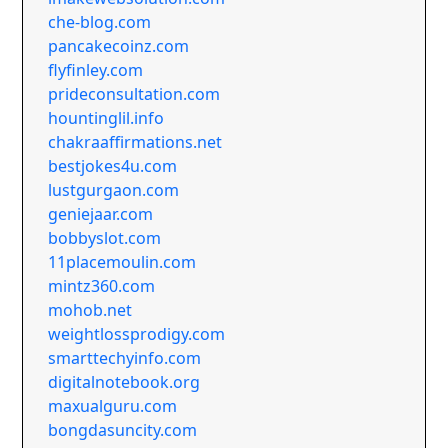
che-blog.com
pancakecoinz.com
flyfinley.com
prideconsultation.com
hountinglil.info
chakraaffirmations.net
bestjokes4u.com
lustgurgaon.com
geniejaar.com
bobbyslot.com
11placemoulin.com
mintz360.com
mohob.net
weightlossprodigy.com
smarttechyinfo.com
digitalnotebook.org
maxualguru.com
bongdasuncity.com