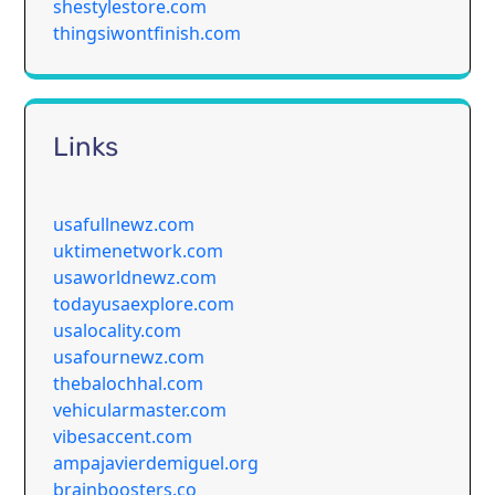
shestylestore.com
thingsiwontfinish.com
Links
usafullnewz.com
uktimenetwork.com
usaworldnewz.com
todayusaexplore.com
usalocality.com
usafournewz.com
thebalochhal.com
vehicularmaster.com
vibesaccent.com
ampajavierdemiguel.org
brainboosters.co