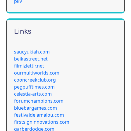
pkv
Links
saucyukiah.com
beikastreet.net
filmizlettir.net
ourmultiworlds.com
cooncreekclub.org
pegpufftimes.com
celestia-arts.com
forumchampions.com
bluebargames.com
festivaldelamalou.com
firstsigninnovations.com
garberdodge.com