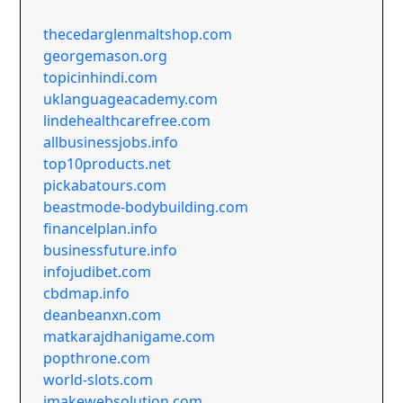
thecedarglenmaltshop.com
georgemason.org
topicinhindi.com
uklanguageacademy.com
lindehealthcarefree.com
allbusinessjobs.info
top10products.net
pickabatours.com
beastmode-bodybuilding.com
financelplan.info
businessfuture.info
infojudibet.com
cbdmap.info
deanbeanxn.com
matkarajdhanigame.com
popthrone.com
world-slots.com
imakewebsolution.com