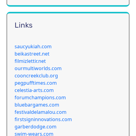
Links
saucyukiah.com
beikastreet.net
filmizlettir.net
ourmultiworlds.com
cooncreekclub.org
pegpufftimes.com
celestia-arts.com
forumchampions.com
bluebargames.com
festivaldelamalou.com
firstsigninnovations.com
garberdodge.com
swim-wears.com