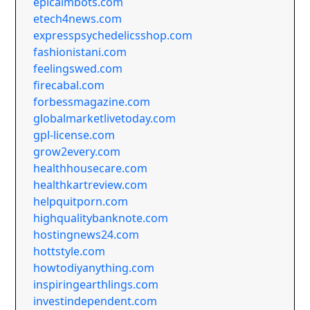
epicaimbots.com
etech4news.com
expresspsychedelicsshop.com
fashionistani.com
feelingswed.com
firecabal.com
forbessmagazine.com
globalmarketlivetoday.com
gpl-license.com
grow2every.com
healthhousecare.com
healthkartreview.com
helpquitporn.com
highqualitybanknote.com
hostingnews24.com
hottstyle.com
howtodiyanything.com
inspiringearthlings.com
investindependent.com