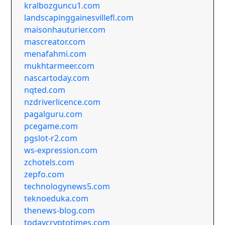
kralbozguncu1.com
landscapinggainesvillefl.com
maisonhauturier.com
mascreator.com
menafahmi.com
mukhtarmeer.com
nascartoday.com
nqted.com
nzdriverlicence.com
pagalguru.com
pcegame.com
pgslot-r2.com
ws-expression.com
zchotels.com
zepfo.com
technologynews5.com
teknoeduka.com
thenews-blog.com
todaycryptotimes.com