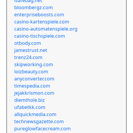
isafebag.net
bloombergz.com
enterpriseboosts.com
casino-kartenspiele.com
casino-automatenspiele.org
casino-tischspiele.com
otbody.com
jamestrust.net
trenz24.com
skipworking.com
loizbeauty.com
anyconverter.com
timespedia.com
jejakkrismon.com
diemthole.biz
ufabetkk.com
allquickmedia.com
technewsgazette.com
pureglowfacecream.com