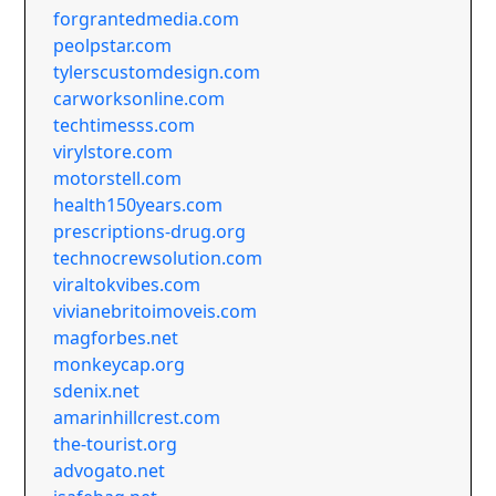
forgrantedmedia.com
peolpstar.com
tylerscustomdesign.com
carworksonline.com
techtimesss.com
virylstore.com
motorstell.com
health150years.com
prescriptions-drug.org
technocrewsolution.com
viraltokvibes.com
vivianebritoimoveis.com
magforbes.net
monkeycap.org
sdenix.net
amarinhillcrest.com
the-tourist.org
advogato.net