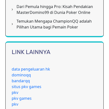
Dari Pemula hingga Pro: Kisah Pendakian
MasterDomino99 di Dunia Poker Online
Temukan Mengapa ChampionQQ adalah
Pilihan Utama bagi Pemain Poker
LINK LAINNYA
data pengeluaran hk
dominoqq
bandarqq
situs pkv games
pkv
pkv games
pkv