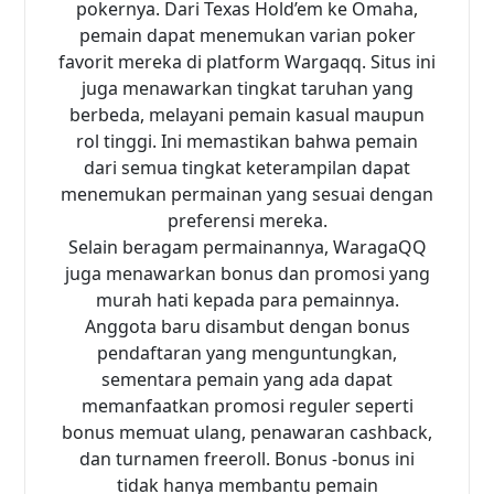
pokernya. Dari Texas Hold’em ke Omaha,
pemain dapat menemukan varian poker
favorit mereka di platform Wargaqq. Situs ini
juga menawarkan tingkat taruhan yang
berbeda, melayani pemain kasual maupun
rol tinggi. Ini memastikan bahwa pemain
dari semua tingkat keterampilan dapat
menemukan permainan yang sesuai dengan
preferensi mereka.
Selain beragam permainannya, WaragaQQ
juga menawarkan bonus dan promosi yang
murah hati kepada para pemainnya.
Anggota baru disambut dengan bonus
pendaftaran yang menguntungkan,
sementara pemain yang ada dapat
memanfaatkan promosi reguler seperti
bonus memuat ulang, penawaran cashback,
dan turnamen freeroll. Bonus -bonus ini
tidak hanya membantu pemain