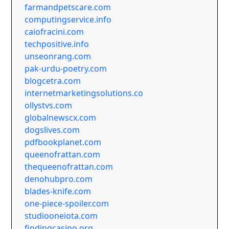
farmandpetscare.com
computingservice.info
caiofracini.com
techpositive.info
unseonrang.com
pak-urdu-poetry.com
blogcetra.com
internetmarketingsolutions.co
ollystvs.com
globalnewscx.com
dogslives.com
pdfbookplanet.com
queenofrattan.com
thequeenofrattan.com
denohubpro.com
blades-knife.com
one-piece-spoiler.com
studiooneiota.com
findingcasino.org