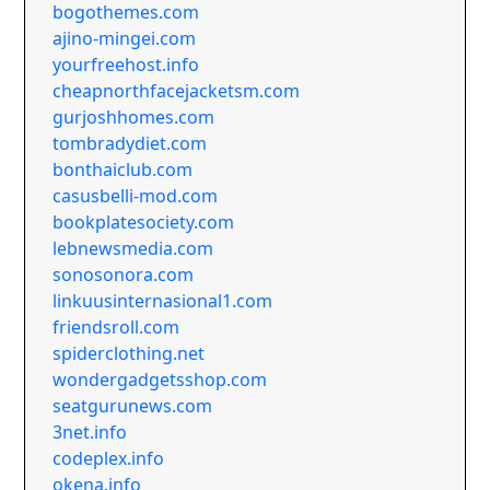
bogothemes.com
ajino-mingei.com
yourfreehost.info
cheapnorthfacejacketsm.com
gurjoshhomes.com
tombradydiet.com
bonthaiclub.com
casusbelli-mod.com
bookplatesociety.com
lebnewsmedia.com
sonosonora.com
linkuusinternasional1.com
friendsroll.com
spiderclothing.net
wondergadgetsshop.com
seatgurunews.com
3net.info
codeplex.info
okena.info