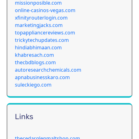
missionposible.com
online-casinos-vegas.com
xfinityrouterlogin.com
marketingjacks.com
topappliancereviews.com
trickytechupdates.com
hindiabhimaan.com
khabresach.com
thecbdblogs.com
autoresearchchemicals.com
apnabusinesskaro.com
suleckiego.com
Links
thecedarglenmaltshop.com