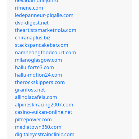
nevadamoney.info
rimene.com
ledepanneur-pigalle.com
dvd-digest.net
theartistsmarketnola.com
chiranaplus.biz
stackspancakebar.com
namheongfoodcourt.com
milanoglasgow.com
hallu-forte3.com
hallu-motion24.com
therockskippers.com
granfoss.net
allindiacafela.com
alpineskiracing2007.com
casino-vulkan-online.net
pitrepower.com
mediatown360.com
digitaleyestrainclinic.com