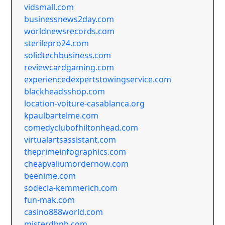
vidsmall.com
businessnews2day.com
worldnewsrecords.com
sterilepro24.com
solidtechbusiness.com
reviewcardgaming.com
experiencedexpertstowingservice.com
blackheadsshop.com
location-voiture-casablanca.org
kpaulbartelme.com
comedyclubofhiltonhead.com
virtualartsassistant.com
theprimeinfographics.com
cheapvaliumordernow.com
beenime.com
sodecia-kemmerich.com
fun-mak.com
casino888world.com
misterdbnb.com