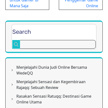
untuk Gamer di
Penggemar Game
Mana Saja
Online
Search
Menjelajahi Dunia Judi Online Bersama
WedeQQ
Menjelajahi Sensasi dan Kegembiraan
Rajaqq: Sebuah Review
Rasakan Sensasi Ratuqq: Destinasi Game
Online Utama