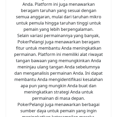
Anda. Platform ini juga menawarkan
beragam taruhan yang sesuai dengan
semua anggaran, mulai dari taruhan mikro
untuk pemula hingga taruhan tinggi untuk
pemain yang lebih berpengalaman.
Selain variasi permainannya yang banyak,
PokerPelangi juga menawarkan beragam
fitur untuk membantu Anda meningkatkan
permainan. Platform ini memiliki alat riwayat
tangan bawaan yang memungkinkan Anda
meninjau ulang tangan Anda sebelumnya
dan menganalisis permainan Anda. Ini dapat
membantu Anda mengidentifikasi kesalahan
apa pun yang mungkin Anda buat dan
meningkatkan strategi Anda untuk
permainan di masa depan.
PokerPelangi juga menawarkan berbagai
sumber daya untuk pemain yang ingin