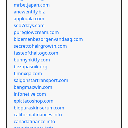
mrbetjapan.com
anewentity.biz
appkuala.com
seo7days.com
pureglowcream.com
bloemenbezorgenvandaag.com
secrettohairgrowth.com
tasteofthaitogo.com
bunnynkitty.com
bezopasnik.org
fjmnxga.com
saigonstartransport.com
bangmaxwin.com
infonetive.com
epictacoshop.com
biopuraskinserum.com
californiafinances.info
canadafinance.info