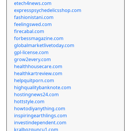
etech4news.com
expresspsychedelicsshop.com
fashionistani.com
feelingswed.com
firecabal.com
forbessmagazine.com
globalmarketlivetoday.com
gpl-license.com
grow2every.com
healthhousecare.com
healthkartreview.com
helpquitporn.com
highqualitybanknote.com
hostingnews24.com
hottstyle.com
howtodiyanything.com
inspiringearthlings.com
investindependent.com
kralbozguncu1.com