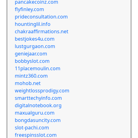
pancakecoinz.com
flyfinley.com
prideconsultation.com
hountinglil.info
chakraaffirmations.net
bestjokes4u.com
lustgurgaon.com
geniejaar.com
bobbyslot.com
11placemoulin.com
mintz360.com
mohob.net
weightlossprodigy.com
smarttechyinfo.com
digitalnotebook.org
maxualguru.com
bongdasuncity.com
slot-pachi.com
freespinsslot.com