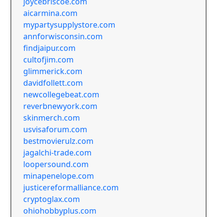
joycebriscoe.com
aicarmina.com
mypartysupplystore.com
annforwisconsin.com
findjaipur.com
cultofjim.com
glimmerick.com
davidfollett.com
newcollegebeat.com
reverbnewyork.com
skinmerch.com
usvisaforum.com
bestmovierulz.com
jagalchi-trade.com
loopersound.com
minapenelope.com
justicereformalliance.com
cryptoglax.com
ohiohobbyplus.com