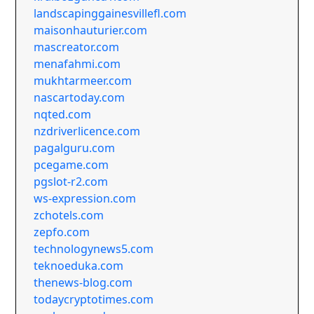
landscapinggainesvillefl.com
maisonhauturier.com
mascreator.com
menafahmi.com
mukhtarmeer.com
nascartoday.com
nqted.com
nzdriverlicence.com
pagalguru.com
pcegame.com
pgslot-r2.com
ws-expression.com
zchotels.com
zepfo.com
technologynews5.com
teknoeduka.com
thenews-blog.com
todaycryptotimes.com