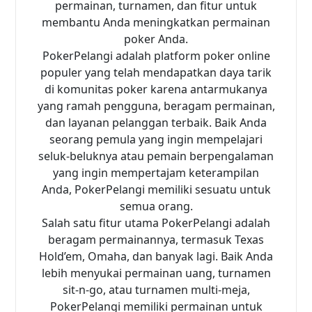
permainan, turnamen, dan fitur untuk
membantu Anda meningkatkan permainan
poker Anda.
PokerPelangi adalah platform poker online
populer yang telah mendapatkan daya tarik
di komunitas poker karena antarmukanya
yang ramah pengguna, beragam permainan,
dan layanan pelanggan terbaik. Baik Anda
seorang pemula yang ingin mempelajari
seluk-beluknya atau pemain berpengalaman
yang ingin mempertajam keterampilan
Anda, PokerPelangi memiliki sesuatu untuk
semua orang.
Salah satu fitur utama PokerPelangi adalah
beragam permainannya, termasuk Texas
Hold’em, Omaha, dan banyak lagi. Baik Anda
lebih menyukai permainan uang, turnamen
sit-n-go, atau turnamen multi-meja,
PokerPelangi memiliki permainan untuk