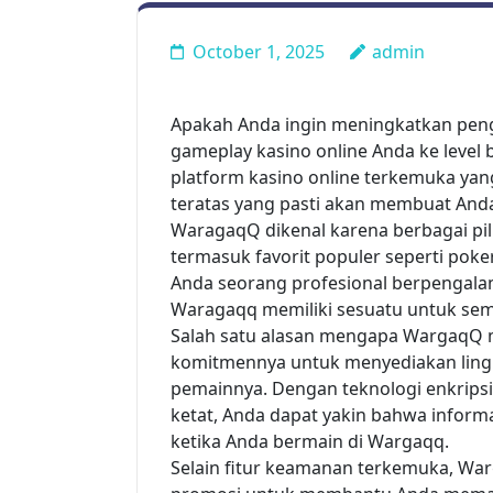
October 1, 2025
admin
Apakah Anda ingin meningkatkan pe
gameplay kasino online Anda ke level b
platform kasino online terkemuka ya
teratas yang pasti akan membuat Anda
WaragaqQ dikenal karena berbagai pili
termasuk favorit populer seperti poker
Anda seorang profesional berpengalam
Waragaqq memiliki sesuatu untuk se
Salah satu alasan mengapa WargaqQ me
komitmennya untuk menyediakan lin
pemainnya. Dengan teknologi enkrips
ketat, Anda dapat yakin bahwa informa
ketika Anda bermain di Wargaqq.
Selain fitur keamanan terkemuka, W