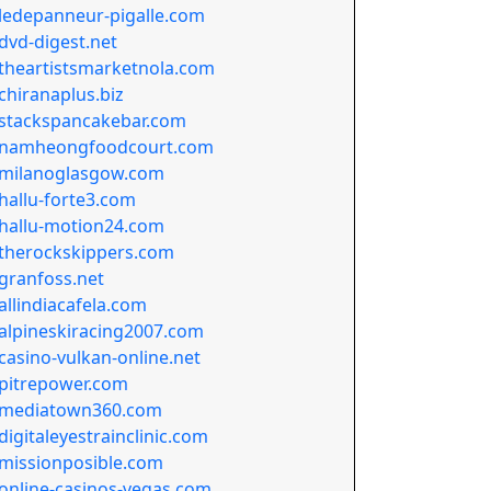
ledepanneur-pigalle.com
dvd-digest.net
theartistsmarketnola.com
chiranaplus.biz
stackspancakebar.com
namheongfoodcourt.com
milanoglasgow.com
hallu-forte3.com
hallu-motion24.com
therockskippers.com
granfoss.net
allindiacafela.com
alpineskiracing2007.com
casino-vulkan-online.net
pitrepower.com
mediatown360.com
digitaleyestrainclinic.com
missionposible.com
online-casinos-vegas.com