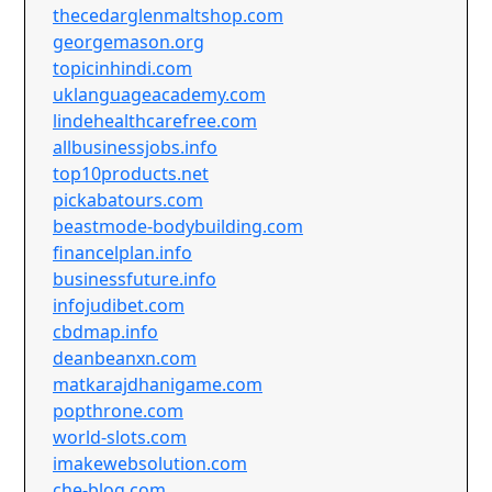
thecedarglenmaltshop.com
georgemason.org
topicinhindi.com
uklanguageacademy.com
lindehealthcarefree.com
allbusinessjobs.info
top10products.net
pickabatours.com
beastmode-bodybuilding.com
financelplan.info
businessfuture.info
infojudibet.com
cbdmap.info
deanbeanxn.com
matkarajdhanigame.com
popthrone.com
world-slots.com
imakewebsolution.com
che-blog.com