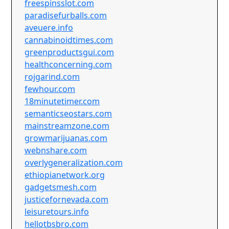
freespinsslot.com
paradisefurballs.com
aveuere.info
cannabinoidtimes.com
greenproductsgui.com
healthconcerning.com
rojgarind.com
fewhour.com
18minutetimer.com
semanticseostars.com
mainstreamzone.com
growmarijuanas.com
webnshare.com
overlygeneralization.com
ethiopianetwork.org
gadgetsmesh.com
justicefornevada.com
leisuretours.info
hellotbsbro.com