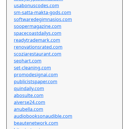
usabonuscodes.com
sm-satta-makta-gods.com
softwaredegimnasios.com
soopermagazine.com
spacecoastdailys.com
readytrademark.com
renovationsrated.com
scoziarestaurant.com
seohart.com
set-cleaning.com
promodesignai.com
publicistspaper.com
quindaily.com
abosulte.com
aiverse24.com
anubella.com
audiobooksonaudible.com
beautenetwork.com