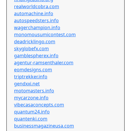
realworldcobra.com
automachine.info
autospeedsters.info
wagerchampion.info
monomousumicontest.com
deadricklingo.com
skyglobefx.com
gamblespherex.info
agentur-ramsenthaler.com
eomdesigns.com
triptrekker.info
gendxxi.net
motomasters.info
mycarzone.info
vibecasaconcepts.com
quantum24.info
quantenki.com
businessmagazineusa.com