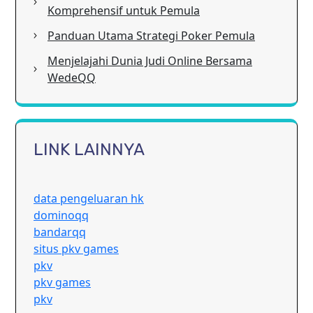
Komprehensif untuk Pemula
Panduan Utama Strategi Poker Pemula
Menjelajahi Dunia Judi Online Bersama
WedeQQ
LINK LAINNYA
data pengeluaran hk
dominoqq
bandarqq
situs pkv games
pkv
pkv games
pkv