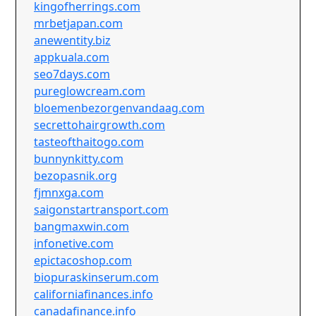
kingofherrings.com
mrbetjapan.com
anewentity.biz
appkuala.com
seo7days.com
pureglowcream.com
bloemenbezorgenvandaag.com
secrettohairgrowth.com
tasteofthaitogo.com
bunnynkitty.com
bezopasnik.org
fjmnxga.com
saigonstartransport.com
bangmaxwin.com
infonetive.com
epictacoshop.com
biopuraskinserum.com
californiafinances.info
canadafinance.info