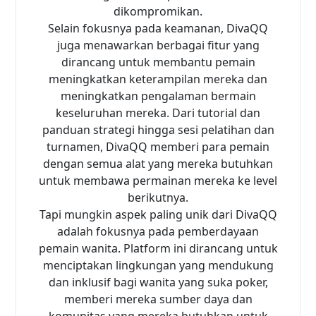
dikompromikan.
Selain fokusnya pada keamanan, DivaQQ
juga menawarkan berbagai fitur yang
dirancang untuk membantu pemain
meningkatkan keterampilan mereka dan
meningkatkan pengalaman bermain
keseluruhan mereka. Dari tutorial dan
panduan strategi hingga sesi pelatihan dan
turnamen, DivaQQ memberi para pemain
dengan semua alat yang mereka butuhkan
untuk membawa permainan mereka ke level
berikutnya.
Tapi mungkin aspek paling unik dari DivaQQ
adalah fokusnya pada pemberdayaan
pemain wanita. Platform ini dirancang untuk
menciptakan lingkungan yang mendukung
dan inklusif bagi wanita yang suka poker,
memberi mereka sumber daya dan