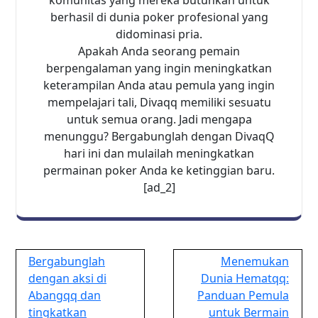
komunitas yang mereka butuhkan untuk
berhasil di dunia poker profesional yang
didominasi pria.
Apakah Anda seorang pemain
berpengalaman yang ingin meningkatkan
keterampilan Anda atau pemula yang ingin
mempelajari tali, Divaqq memiliki sesuatu
untuk semua orang. Jadi mengapa
menunggu? Bergabunglah dengan DivaqQ
hari ini dan mulailah meningkatkan
permainan poker Anda ke ketinggian baru.
[ad_2]
Post
Bergabunglah
Menemukan
navigation
dengan aksi di
Dunia Hematqq:
Abangqq dan
Panduan Pemula
tingkatkan
untuk Bermain