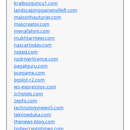
kralbozguncu1.com
landscapinggainesvillefl.com
maisonhauturier.com
mascreator.com
menafahmi.com
mukhtarmeer.com
nascartoday.com
nqted.com
nzdriverlicence.com
pagalguru.com
pcegame.com
pgslot-r2.com
ws-expression.com
zchotels.com
zepfo.com
technologynews5.com
teknoeduka.com
thenews-blog.com
todaycryptotimes.com