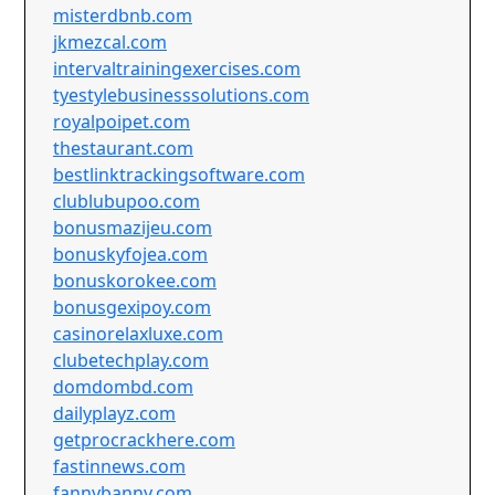
misterdbnb.com
jkmezcal.com
intervaltrainingexercises.com
tyestylebusinesssolutions.com
royalpoipet.com
thestaurant.com
bestlinktrackingsoftware.com
clublubupoo.com
bonusmazijeu.com
bonuskyfojea.com
bonuskorokee.com
bonusgexipoy.com
casinorelaxluxe.com
clubetechplay.com
domdombd.com
dailyplayz.com
getprocrackhere.com
fastinnews.com
fannybanny.com