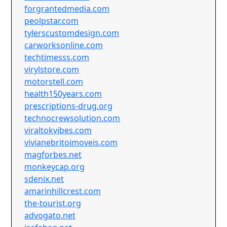
forgrantedmedia.com
peolpstar.com
tylerscustomdesign.com
carworksonline.com
techtimesss.com
virylstore.com
motorstell.com
health150years.com
prescriptions-drug.org
technocrewsolution.com
viraltokvibes.com
vivianebritoimoveis.com
magforbes.net
monkeycap.org
sdenix.net
amarinhillcrest.com
the-tourist.org
advogato.net