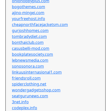
ohiohobbyplus.com
bogothemes.com
ajino-mingei.com
yourfreehost.info
cheapnorthfacejacketsm.com
gurjoshhomes.com
tombradydiet.com
bonthaiclub.com
casusbelli-mod.com
bookplatesociety.com
lebnewsmedia.com
sonosonora.com
linkuusinternasional1.com
friendsroll.com
spiderclothing.net
wondergadgetsshop.com
seatgurunews.com
3net.info
codeplex.info