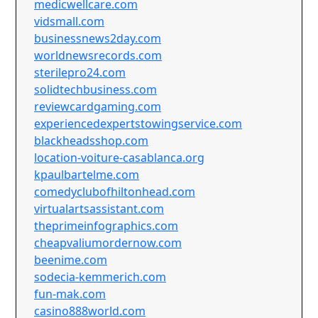
medicwellcare.com
vidsmall.com
businessnews2day.com
worldnewsrecords.com
sterilepro24.com
solidtechbusiness.com
reviewcardgaming.com
experiencedexpertstowingservice.com
blackheadsshop.com
location-voiture-casablanca.org
kpaulbartelme.com
comedyclubofhiltonhead.com
virtualartsassistant.com
theprimeinfographics.com
cheapvaliumordernow.com
beenime.com
sodecia-kemmerich.com
fun-mak.com
casino888world.com