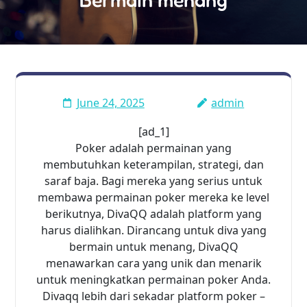
June 24, 2025
admin
[ad_1]
Poker adalah permainan yang
membutuhkan keterampilan, strategi, dan
saraf baja. Bagi mereka yang serius untuk
membawa permainan poker mereka ke level
berikutnya, DivaQQ adalah platform yang
harus dialihkan. Dirancang untuk diva yang
bermain untuk menang, DivaQQ
menawarkan cara yang unik dan menarik
untuk meningkatkan permainan poker Anda.
Divaqq lebih dari sekadar platform poker –