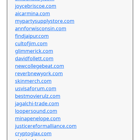
joycebriscoe.com
aicarmina.com
mypartysupplystore.com
annforwisconsin.com
findjaipur.com
cultofjim.com
glimmerick.com
davidfollett.com
newcollegebeat.com
reverbnewyork.com
skinmerch.com
usvisaforum.com
bestmovierulz.com
jagalchi-trade.com
loopersound.com
minapenelope.com
justicereformalliance.com
cryptoglax.com