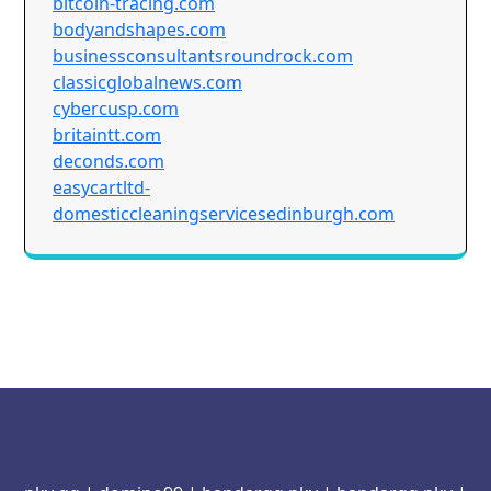
bitcoin-tracing.com
bodyandshapes.com
businessconsultantsroundrock.com
classicglobalnews.com
cybercusp.com
britaintt.com
deconds.com
easycartltd-
domesticcleaningservicesedinburgh.com