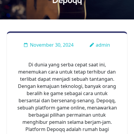
November 30, 2024
admin
Di dunia yang serba cepat saat ini,
menemukan cara untuk tetap terhibur dan
terlibat dapat menjadi sebuah tantangan.
Dengan kemajuan teknologi, banyak orang
beralih ke game sebagai cara untuk
bersantai dan bersenang-senang. Depoqq,
sebuah platform game online, menawarkan
berbagai pilihan permainan untuk
menghibur pemain selama berjam-jam.
Platform Depoqq adalah rumah bagi