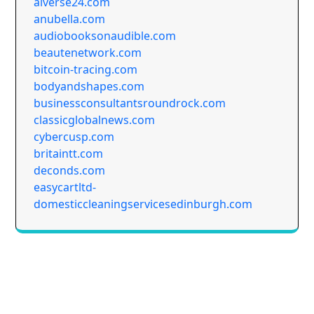
aiverse24.com
anubella.com
audiobooksonaudible.com
beautenetwork.com
bitcoin-tracing.com
bodyandshapes.com
businessconsultantsroundrock.com
classicglobalnews.com
cybercusp.com
britaintt.com
deconds.com
easycartltd-
domesticcleaningservicesedinburgh.com