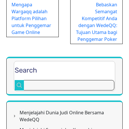
Post
Mengapa
Bebaskan
navigation
Wargaqq adalah
Semangat
Platform Pilihan
Kompetitif Anda
untuk Penggemar
dengan WedeQQ:
Game Online
Tujuan Utama bagi
Penggemar Poker
Search
Menjelajahi Dunia Judi Online Bersama
WedeQQ