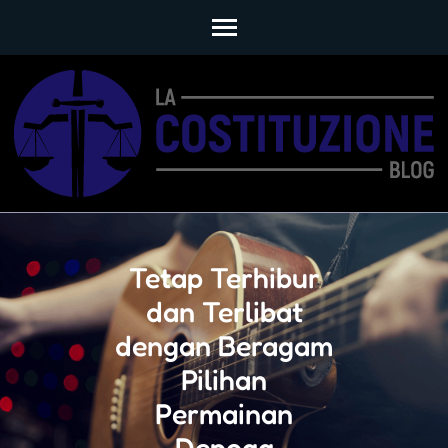
Skip
to
content
(Press
Enter)
Tetap Terhibur
dan Terlibat
dengan Beragam
Pilihan
Permainan
Depoqq