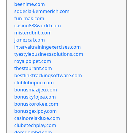
beenime.com
sodecia-kemmerich.com
fun-mak.com
casino888world.com
misterdbnb.com
jkmezcal.com
intervaltrainingexercises.com
tyestylebusinesssolutions.com
royalpoipet.com
thestaurant.com
bestlinktrackingsoftware.com
clublubupoo.com
bonusmazijeu.com
bonuskyfojea.com
bonuskorokee.com
bonusgexipoy.com
casinorelaxluxe.com
clubetechplay.com
domdombd.com