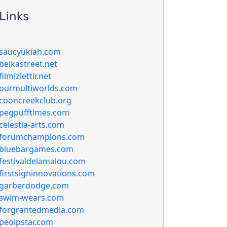
Links
saucyukiah.com
beikastreet.net
filmizlettir.net
ourmultiworlds.com
cooncreekclub.org
pegpufftimes.com
celestia-arts.com
forumchampions.com
bluebargames.com
festivaldelamalou.com
firstsigninnovations.com
garberdodge.com
swim-wears.com
forgrantedmedia.com
peolpstar.com