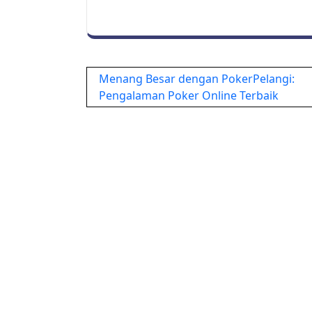
Post
Menang Besar dengan PokerPelangi:
Pengalaman Poker Online Terbaik
navigation