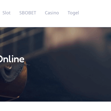
Slot
SBOBET
Casino
Togel
Online