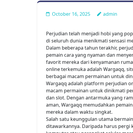
October 16, 2025
admin
Perjudian telah menjadi hobi yang po
di seluruh dunia menikmati sensasi 
Dalam beberapa tahun terakhir, perju
pemain cara yang nyaman dan menye
favorit mereka dari kenyamanan rumah
online terkemuka adalah Wargaqq, si
berbagai macam permainan untuk din
Wargaqq adalah platform perjudian o
macam permainan untuk dinikmati pema
dan slot. Dengan antarmuka yang ra
aman, Wargaqq memudahkan pemain u
mereka dalam waktu singkat.
Salah satu keunggulan utama bermai
ditawarkannya. Daripada harus pergi k