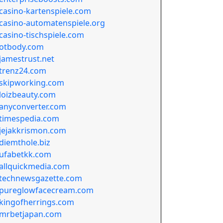
casino-kartenspiele.com
casino-automatenspiele.org
casino-tischspiele.com
otbody.com
jamestrust.net
trenz24.com
skipworking.com
loizbeauty.com
anyconverter.com
timespedia.com
jejakkrismon.com
diemthole.biz
ufabetkk.com
allquickmedia.com
technewsgazette.com
pureglowfacecream.com
kingofherrings.com
mrbetjapan.com