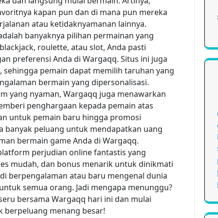
ka dan langsung mulai bermain. Artinya,
avoritnya kapan pun dan di mana pun mereka
rjalanan atau ketidaknyamanan lainnya.
adalah banyaknya pilihan permainan yang
ackjack, roulette, atau slot, Anda pasti
 preferensi Anda di Wargaqq. Situs ini juga
 sehingga pemain dapat memilih taruhan yang
ngalaman bermain yang dipersonalisasi.
orm yang nyaman, Wargaqq juga menawarkan
emberi penghargaan kepada pemain atas
an untuk pemain baru hingga promosi
da banyak peluang untuk mendapatkan uang
man bermain game Anda di Wargaqq.
atform perjudian online fantastis yang
s mudah, dan bonus menarik untuk dinikmati
udi berpengalaman atau baru mengenal dunia
 untuk semua orang. Jadi mengapa menunggu?
seru bersama Wargaqq hari ini dan mulai
k berpeluang menang besar!