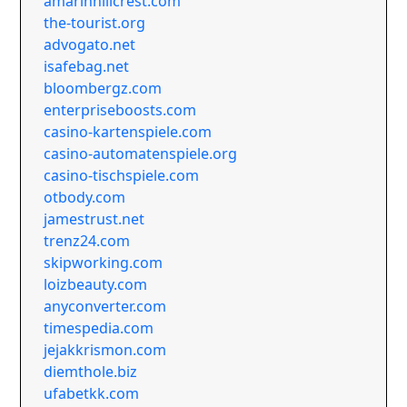
amarinhillcrest.com
the-tourist.org
advogato.net
isafebag.net
bloombergz.com
enterpriseboosts.com
casino-kartenspiele.com
casino-automatenspiele.org
casino-tischspiele.com
otbody.com
jamestrust.net
trenz24.com
skipworking.com
loizbeauty.com
anyconverter.com
timespedia.com
jejakkrismon.com
diemthole.biz
ufabetkk.com