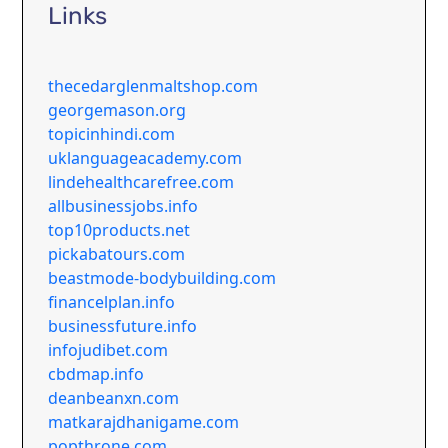
Links
thecedarglenmaltshop.com
georgemason.org
topicinhindi.com
uklanguageacademy.com
lindehealthcarefree.com
allbusinessjobs.info
top10products.net
pickabatours.com
beastmode-bodybuilding.com
financelplan.info
businessfuture.info
infojudibet.com
cbdmap.info
deanbeanxn.com
matkarajdhanigame.com
popthrone.com