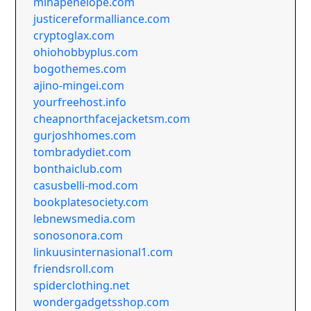
minapenelope.com
justicereformalliance.com
cryptoglax.com
ohiohobbyplus.com
bogothemes.com
ajino-mingei.com
yourfreehost.info
cheapnorthfacejacketsm.com
gurjoshhomes.com
tombradydiet.com
bonthaiclub.com
casusbelli-mod.com
bookplatesociety.com
lebnewsmedia.com
sonosonora.com
linkuusinternasional1.com
friendsroll.com
spiderclothing.net
wondergadgetsshop.com