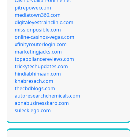
casino-vulkan-online.net
pitrepower.com
mediatown360.com
digitaleyestrainclinic.com
missionposible.com
online-casinos-vegas.com
xfinityrouterlogin.com
marketingjacks.com
topappliancereviews.com
trickytechupdates.com
hindiabhimaan.com
khabresach.com
thecbdblogs.com
autoresearchchemicals.com
apnabusinesskaro.com
suleckiego.com