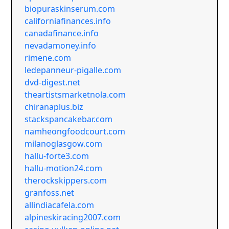
biopuraskinserum.com
californiafinances.info
canadafinance.info
nevadamoney.info
rimene.com
ledepanneur-pigalle.com
dvd-digest.net
theartistsmarketnola.com
chiranaplus.biz
stackspancakebar.com
namheongfoodcourt.com
milanoglasgow.com
hallu-forte3.com
hallu-motion24.com
therockskippers.com
granfoss.net
allindiacafela.com
alpineskiracing2007.com