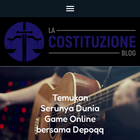
Skip
to
content
(Press
Enter)
Temukan
Serunya Dunia
Game Online
bersama Depoqq