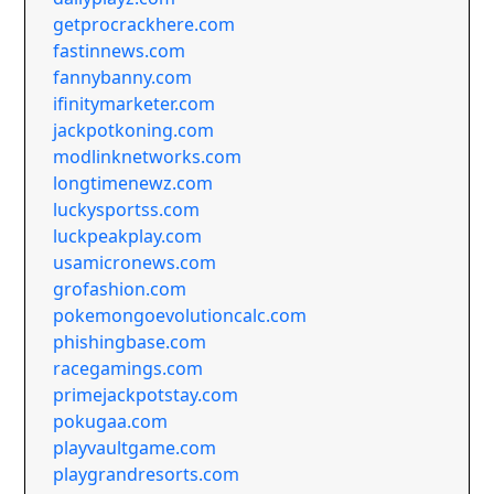
getprocrackhere.com
fastinnews.com
fannybanny.com
ifinitymarketer.com
jackpotkoning.com
modlinknetworks.com
longtimenewz.com
luckysportss.com
luckpeakplay.com
usamicronews.com
grofashion.com
pokemongoevolutioncalc.com
phishingbase.com
racegamings.com
primejackpotstay.com
pokugaa.com
playvaultgame.com
playgrandresorts.com