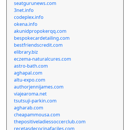
seatgurunews.com
3net.info
codeplex.info
okena.info
akunidpropokerqq.com
bespokecardetailing.com
bestfriendscredit.com
elibrary.biz
eczema-naturalcures.com
astro-bath.com
aghapal.com
altu-expo.com
authorjennijames.com
viajearoma.net
tsutsuji-parkin.com
agharab.com
cheapammousa.com
thepositiveladiessoccerclub.com
recetasdecocinafaciles.com