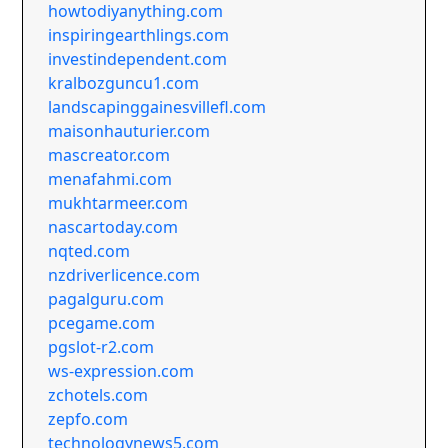
howtodiyanything.com
inspiringearthlings.com
investindependent.com
kralbozguncu1.com
landscapinggainesvillefl.com
maisonhauturier.com
mascreator.com
menafahmi.com
mukhtarmeer.com
nascartoday.com
nqted.com
nzdriverlicence.com
pagalguru.com
pcegame.com
pgslot-r2.com
ws-expression.com
zchotels.com
zepfo.com
technologynews5.com