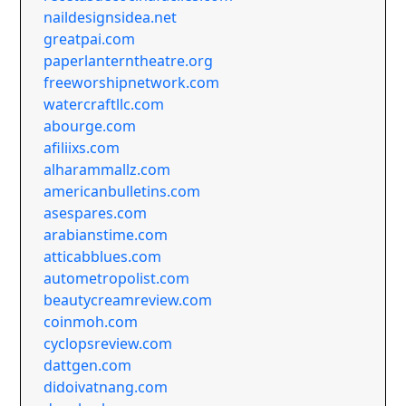
naildesignsidea.net
greatpai.com
paperlanterntheatre.org
freeworshipnetwork.com
watercraftllc.com
abourge.com
afiliixs.com
alharammallz.com
americanbulletins.com
asespares.com
arabianstime.com
atticabblues.com
autometropolist.com
beautycreamreview.com
coinmoh.com
cyclopsreview.com
dattgen.com
didoivatnang.com