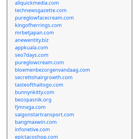
allquickmedia.com
technewsgazette.com
pureglowfacecream.com
kingofherrings.com
mrbetjapan.com
anewentity.biz
appkuala.com
seo7days.com
pureglowcream.com
bloemenbezorgenvandaag.com
secrettohairgrowth.com
tasteofthaitogo.com
bunnynkitty.com
bezopasnik.org
fjmnxga.com
saigonstartransport.com
bangmaxwin.com
infonetive.com
epictacoshop.com