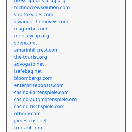
prescriptions-drug.org
technocrewsolution.com
viraltokvibes.com
vivianebritoimoveis.com
magforbes.net
monkeycap.org
sdenix.net
amarinhillcrest.com
the-tourist.org
advogato.net
isafebag.net
bloombergz.com
enterpriseboosts.com
casino-kartenspiele.com
casino-automatenspiele.org
casino-tischspiele.com
otbody.com
jamestrust.net
trenz24.com