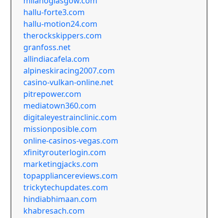
milanoglasgow.com
hallu-forte3.com
hallu-motion24.com
therockskippers.com
granfoss.net
allindiacafela.com
alpineskiracing2007.com
casino-vulkan-online.net
pitrepower.com
mediatown360.com
digitaleyestrainclinic.com
missionposible.com
online-casinos-vegas.com
xfinityrouterlogin.com
marketingjacks.com
topappliancereviews.com
trickytechupdates.com
hindiabhimaan.com
khabresach.com