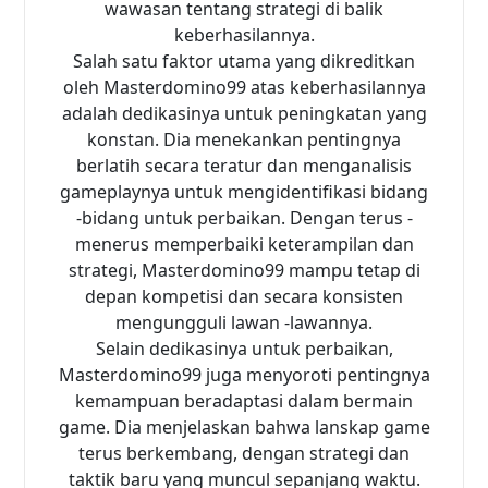
wawasan tentang strategi di balik
keberhasilannya.
Salah satu faktor utama yang dikreditkan
oleh Masterdomino99 atas keberhasilannya
adalah dedikasinya untuk peningkatan yang
konstan. Dia menekankan pentingnya
berlatih secara teratur dan menganalisis
gameplaynya untuk mengidentifikasi bidang
-bidang untuk perbaikan. Dengan terus -
menerus memperbaiki keterampilan dan
strategi, Masterdomino99 mampu tetap di
depan kompetisi dan secara konsisten
mengungguli lawan -lawannya.
Selain dedikasinya untuk perbaikan,
Masterdomino99 juga menyoroti pentingnya
kemampuan beradaptasi dalam bermain
game. Dia menjelaskan bahwa lanskap game
terus berkembang, dengan strategi dan
taktik baru yang muncul sepanjang waktu.