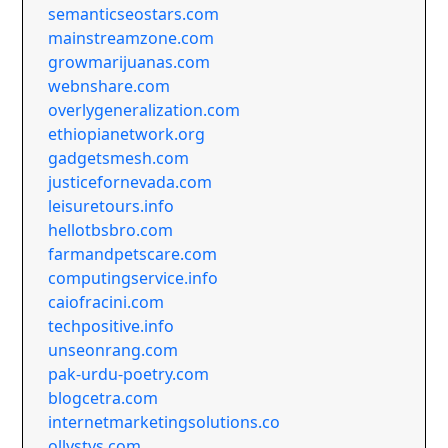
semanticseostars.com
mainstreamzone.com
growmarijuanas.com
webnshare.com
overlygeneralization.com
ethiopianetwork.org
gadgetsmesh.com
justicefornevada.com
leisuretours.info
hellotbsbro.com
farmandpetscare.com
computingservice.info
caiofracini.com
techpositive.info
unseonrang.com
pak-urdu-poetry.com
blogcetra.com
internetmarketingsolutions.co
ollystvs.com