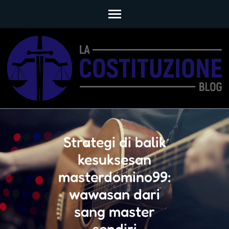
Skip
to
content
(Press
Enter)
Strategi di balik
kesuksesan
masterdomino99:
wawasan dari
sang master
sendiri