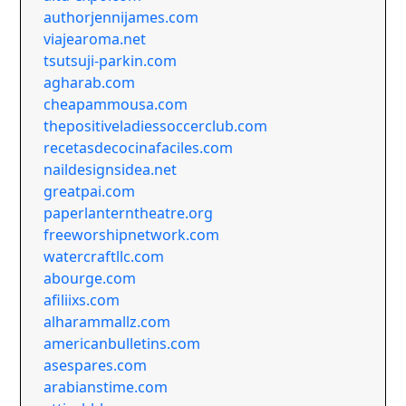
authorjennijames.com
viajearoma.net
tsutsuji-parkin.com
agharab.com
cheapammousa.com
thepositiveladiessoccerclub.com
recetasdecocinafaciles.com
naildesignsidea.net
greatpai.com
paperlanterntheatre.org
freeworshipnetwork.com
watercraftllc.com
abourge.com
afiliixs.com
alharammallz.com
americanbulletins.com
asespares.com
arabianstime.com