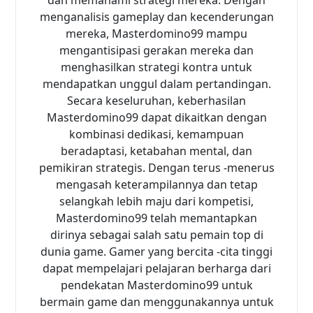
dan memahami strategi mereka. Dengan
menganalisis gameplay dan kecenderungan
mereka, Masterdomino99 mampu
mengantisipasi gerakan mereka dan
menghasilkan strategi kontra untuk
mendapatkan unggul dalam pertandingan.
Secara keseluruhan, keberhasilan
Masterdomino99 dapat dikaitkan dengan
kombinasi dedikasi, kemampuan
beradaptasi, ketabahan mental, dan
pemikiran strategis. Dengan terus -menerus
mengasah keterampilannya dan tetap
selangkah lebih maju dari kompetisi,
Masterdomino99 telah memantapkan
dirinya sebagai salah satu pemain top di
dunia game. Gamer yang bercita -cita tinggi
dapat mempelajari pelajaran berharga dari
pendekatan Masterdomino99 untuk
bermain game dan menggunakannya untuk