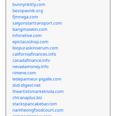
bunnynkitty.com
bezopasnik.org
fjmnxga.com
saigonstartransport.com
bangmaxwin.com
infonetive.com
epictacoshop.com
biopuraskinserum.com
californiafinances.info
canadafinance.info
nevadamoney.info
rimene.com
ledepanneur-pigalle.com
dvd-digest.net
theartistsmarketnola.com
chiranaplus.biz
stackspancakebar.com
namheongfoodcourt.com