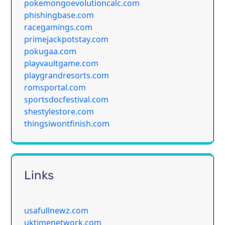
pokemongoevolutioncalc.com
phishingbase.com
racegamings.com
primejackpotstay.com
pokugaa.com
playvaultgame.com
playgrandresorts.com
romsportal.com
sportsdocfestival.com
shestylestore.com
thingsiwontfinish.com
Links
usafullnewz.com
uktimenetwork.com