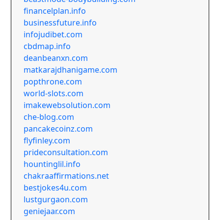
financelplan.info
businessfuture.info
infojudibet.com
cbdmap.info
deanbeanxn.com
matkarajdhanigame.com
popthrone.com
world-slots.com
imakewebsolution.com
che-blog.com
pancakecoinz.com
flyfinley.com
prideconsultation.com
hountinglil.info
chakraaffirmations.net
bestjokes4u.com
lustgurgaon.com
geniejaar.com