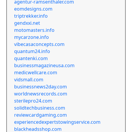
agentur-ramsenthaler.com
eomdesigns.com
triptrekker.info
gendxxi.net
motomasters.info
mycarzone.info
vibecasaconcepts.com
quantum24.info
quantenki.com
businessmagazineusa.com
medicwellcare.com
vidsmall.com
businessnews2day.com
worldnewsrecords.com
sterilepro24.com
solidtechbusiness.com
reviewcardgaming.com
experiencedexpertstowingservice.com
blackheadsshop.com