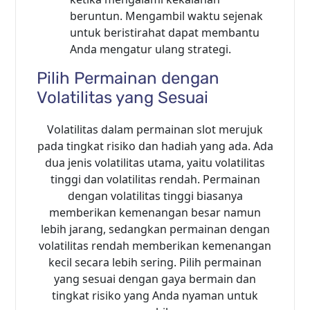
beruntun. Mengambil waktu sejenak
untuk beristirahat dapat membantu
Anda mengatur ulang strategi.
Pilih Permainan dengan
Volatilitas yang Sesuai
Volatilitas dalam permainan slot merujuk
pada tingkat risiko dan hadiah yang ada. Ada
dua jenis volatilitas utama, yaitu volatilitas
tinggi dan volatilitas rendah. Permainan
dengan volatilitas tinggi biasanya
memberikan kemenangan besar namun
lebih jarang, sedangkan permainan dengan
volatilitas rendah memberikan kemenangan
kecil secara lebih sering. Pilih permainan
yang sesuai dengan gaya bermain dan
tingkat risiko yang Anda nyaman untuk