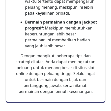
waktu tertentu dapat mempengaruhi
peluang menang, meskipun ini lebih
pada keyakinan pribadi.
Bermain permainan dengan jackpot
progresif
: Meskipun membutuhkan
keberuntungan lebih besar,
permainan ini memberikan hadiah
yang jauh lebih besar.
Dengan mengikuti beberapa tips dan
strategi di atas, Anda dapat meningkatkan
peluang untuk menang besar di situs slot
online dengan peluang tinggi. Selalu ingat
untuk bermain dengan bijak dan
bertanggung jawab, serta nikmati
permainan dengan penuh kesenangan.