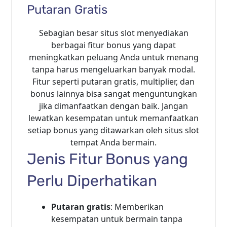
Putaran Gratis
Sebagian besar situs slot menyediakan
berbagai fitur bonus yang dapat
meningkatkan peluang Anda untuk menang
tanpa harus mengeluarkan banyak modal.
Fitur seperti putaran gratis, multiplier, dan
bonus lainnya bisa sangat menguntungkan
jika dimanfaatkan dengan baik. Jangan
lewatkan kesempatan untuk memanfaatkan
setiap bonus yang ditawarkan oleh situs slot
tempat Anda bermain.
Jenis Fitur Bonus yang
Perlu Diperhatikan
Putaran gratis
: Memberikan
kesempatan untuk bermain tanpa