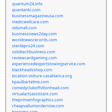
quantum24.info
quantenki.com
businessmagazineusa.com
medicwellcare.com
vidsmall.com
businessnews2day.com
worldnewsrecords.com
sterilepro24.com
solidtechbusiness.com
reviewcardgaming.com
experiencedexpertstowingservice.com
blackheadsshop.com
location-voiture-casablanca.org
kpaulbartelme.com
comedyclubofhiltonhead.com
virtualartsassistant.com
theprimeinfographics.com
cheapvaliumordernow.com
beenime.com