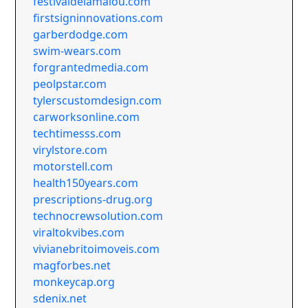
festivaldelamalou.com
firstsigninnovations.com
garberdodge.com
swim-wears.com
forgrantedmedia.com
peolpstar.com
tylerscustomdesign.com
carworksonline.com
techtimesss.com
virylstore.com
motorstell.com
health150years.com
prescriptions-drug.org
technocrewsolution.com
viraltokvibes.com
vivianebritoimoveis.com
magforbes.net
monkeycap.org
sdenix.net