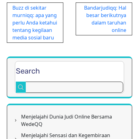
Post
Buzz di sekitar
Bandarjudiqq: Hal
navigation
murniqq: apa yang
besar berikutnya
perlu Anda ketahui
dalam taruhan
tentang kegilaan
online
media sosial baru
Search
Menjelajahi Dunia Judi Online Bersama
WedeQQ
Menjelajahi Sensasi dan Kegembiraan