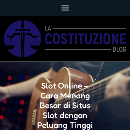
Skip
to
content
(Press
Enter)
Slot Online –
Cara Menang
Besar di Situs
Slot dengan
Peluang Tinggi