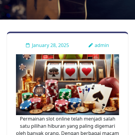
January 28, 2025
admin
Permainan slot online telah menjadi salah
satu pilihan hiburan yang paling digemari
oleh banyak orang. Dengan berbagai macam