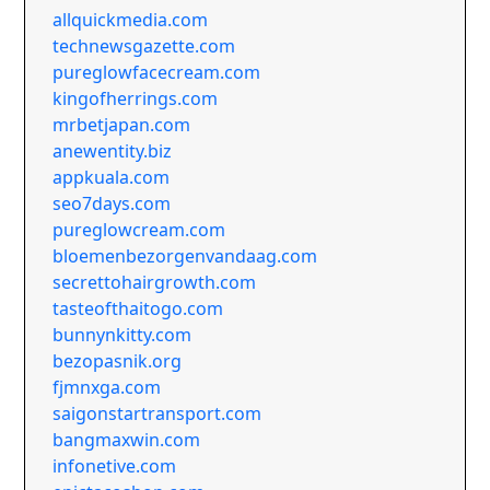
allquickmedia.com
technewsgazette.com
pureglowfacecream.com
kingofherrings.com
mrbetjapan.com
anewentity.biz
appkuala.com
seo7days.com
pureglowcream.com
bloemenbezorgenvandaag.com
secrettohairgrowth.com
tasteofthaitogo.com
bunnynkitty.com
bezopasnik.org
fjmnxga.com
saigonstartransport.com
bangmaxwin.com
infonetive.com