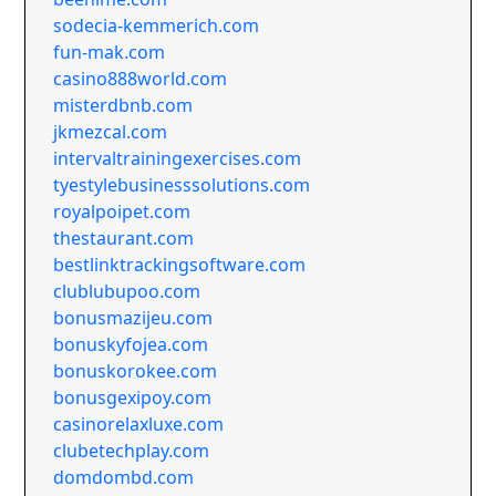
sodecia-kemmerich.com
fun-mak.com
casino888world.com
misterdbnb.com
jkmezcal.com
intervaltrainingexercises.com
tyestylebusinesssolutions.com
royalpoipet.com
thestaurant.com
bestlinktrackingsoftware.com
clublubupoo.com
bonusmazijeu.com
bonuskyfojea.com
bonuskorokee.com
bonusgexipoy.com
casinorelaxluxe.com
clubetechplay.com
domdombd.com