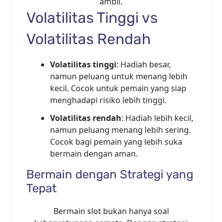
ambil.
Volatilitas Tinggi vs
Volatilitas Rendah
Volatilitas tinggi
: Hadiah besar,
namun peluang untuk menang lebih
kecil. Cocok untuk pemain yang siap
menghadapi risiko lebih tinggi.
Volatilitas rendah
: Hadiah lebih kecil,
namun peluang menang lebih sering.
Cocok bagi pemain yang lebih suka
bermain dengan aman.
Bermain dengan Strategi yang
Tepat
Bermain slot bukan hanya soal