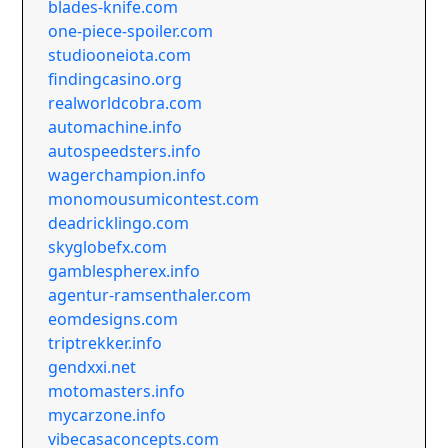
blades-knife.com
one-piece-spoiler.com
studiooneiota.com
findingcasino.org
realworldcobra.com
automachine.info
autospeedsters.info
wagerchampion.info
monomousumicontest.com
deadricklingo.com
skyglobefx.com
gamblespherex.info
agentur-ramsenthaler.com
eomdesigns.com
triptrekker.info
gendxxi.net
motomasters.info
mycarzone.info
vibecasaconcepts.com