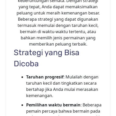
keberuntungan semata. Dengan strategi
yang tepat, Anda dapat memaksimalkan
peluang untuk meraih kemenangan besar.
Beberapa strategi yang dapat digunakan
termasuk memulai dengan taruhan kecil,
bermain di waktu-waktu tertentu, atau
bahkan memilih jenis permainan yang
memberikan peluang terbaik.
Strategi yang Bisa
Dicoba
Taruhan progresif
: Mulailah dengan
taruhan kecil dan tingkatkan secara
bertahap jika Anda mulai merasakan
kemenangan.
Pemilihan waktu bermain
: Beberapa
pemain percaya bahwa bermain pada