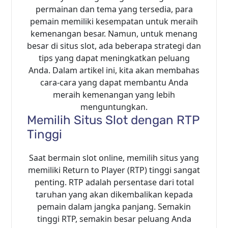
permainan dan tema yang tersedia, para
pemain memiliki kesempatan untuk meraih
kemenangan besar. Namun, untuk menang
besar di situs slot, ada beberapa strategi dan
tips yang dapat meningkatkan peluang
Anda. Dalam artikel ini, kita akan membahas
cara-cara yang dapat membantu Anda
meraih kemenangan yang lebih
menguntungkan.
Memilih Situs Slot dengan RTP
Tinggi
Saat bermain slot online, memilih situs yang
memiliki Return to Player (RTP) tinggi sangat
penting. RTP adalah persentase dari total
taruhan yang akan dikembalikan kepada
pemain dalam jangka panjang. Semakin
tinggi RTP, semakin besar peluang Anda