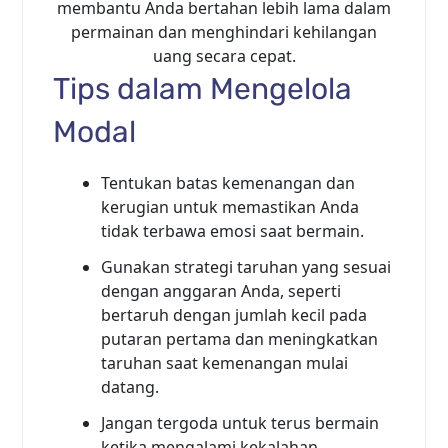
membantu Anda bertahan lebih lama dalam
permainan dan menghindari kehilangan
uang secara cepat.
Tips dalam Mengelola
Modal
Tentukan batas kemenangan dan
kerugian untuk memastikan Anda
tidak terbawa emosi saat bermain.
Gunakan strategi taruhan yang sesuai
dengan anggaran Anda, seperti
bertaruh dengan jumlah kecil pada
putaran pertama dan meningkatkan
taruhan saat kemenangan mulai
datang.
Jangan tergoda untuk terus bermain
ketika mengalami kekalahan