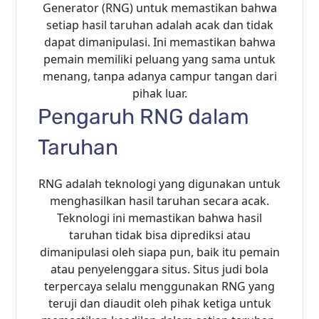
Generator (RNG) untuk memastikan bahwa
setiap hasil taruhan adalah acak dan tidak
dapat dimanipulasi. Ini memastikan bahwa
pemain memiliki peluang yang sama untuk
menang, tanpa adanya campur tangan dari
pihak luar.
Pengaruh RNG dalam
Taruhan
RNG adalah teknologi yang digunakan untuk
menghasilkan hasil taruhan secara acak.
Teknologi ini memastikan bahwa hasil
taruhan tidak bisa diprediksi atau
dimanipulasi oleh siapa pun, baik itu pemain
atau penyelenggara situs. Situs judi bola
terpercaya selalu menggunakan RNG yang
teruji dan diaudit oleh pihak ketiga untuk