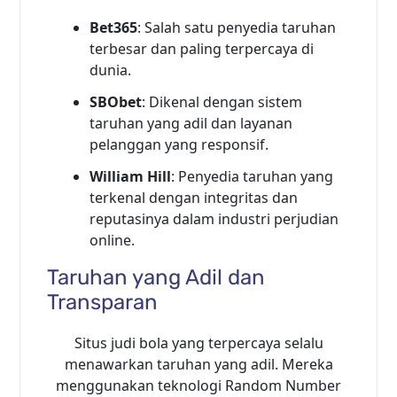
Bet365
: Salah satu penyedia taruhan
terbesar dan paling terpercaya di
dunia.
SBObet
: Dikenal dengan sistem
taruhan yang adil dan layanan
pelanggan yang responsif.
William Hill
: Penyedia taruhan yang
terkenal dengan integritas dan
reputasinya dalam industri perjudian
online.
Taruhan yang Adil dan
Transparan
Situs judi bola yang terpercaya selalu
menawarkan taruhan yang adil. Mereka
menggunakan teknologi Random Number