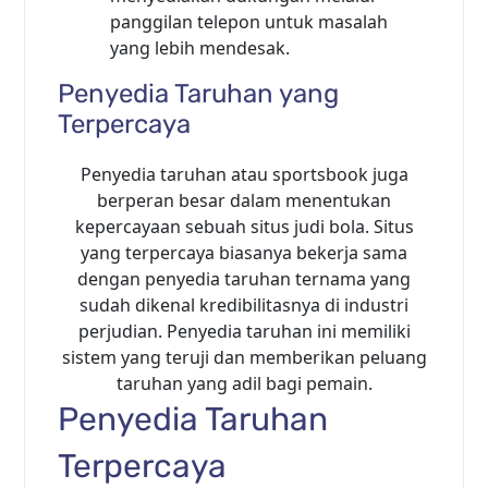
panggilan telepon untuk masalah
yang lebih mendesak.
Penyedia Taruhan yang
Terpercaya
Penyedia taruhan atau sportsbook juga
berperan besar dalam menentukan
kepercayaan sebuah situs judi bola. Situs
yang terpercaya biasanya bekerja sama
dengan penyedia taruhan ternama yang
sudah dikenal kredibilitasnya di industri
perjudian. Penyedia taruhan ini memiliki
sistem yang teruji dan memberikan peluang
taruhan yang adil bagi pemain.
Penyedia Taruhan
Terpercaya