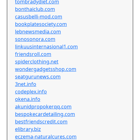
tombradydiet.com
bonthaiclub.com
casusbelli-mod.com
bookplatesociety.com
lebnewsmedia.com
sonosonora.com
linkuusinternasional1.com
friendsroll.com
spiderclothing.net
wondergadgetsshop.com
seatgurunews.com
3net.info
codeplex.info
okena.info
akunidpropokerqq.com
bespokecardetailing.com
bestfriendscredit.com
elibrary.biz
eczema-naturalcures.com