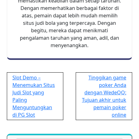
memastikan keadilan dalam setiap taruhan.
Dengan memerhatikan berbagai faktor di
atas, pemain dapat lebih mudah memilih
situs judi bola yang terpercaya. Dengan
begitu, mereka dapat menikmati
pengalaman taruhan yang aman, adil, dan
menyenangkan.
Post
Slot Demo –
Tinggikan game
navigation
Menemukan Situs
poker Anda
Judi Slot yang
dengan WedeQQ:
Paling
Tujuan akhir untuk
Menguntungkan
pemain poker
di PG Slot
online