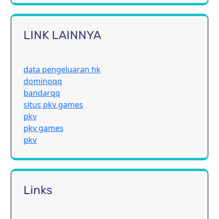
LINK LAINNYA
data pengeluaran hk
dominoqq
bandarqq
situs pkv games
pkv
pkv games
pkv
Links