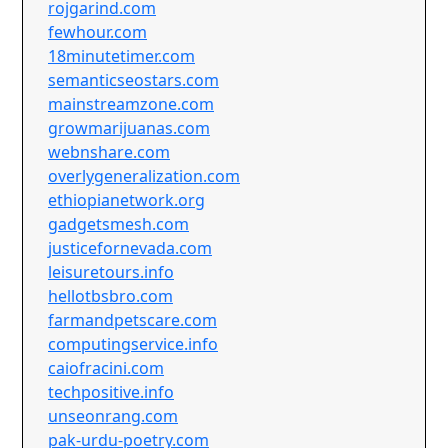
rojgarind.com
fewhour.com
18minutetimer.com
semanticseostars.com
mainstreamzone.com
growmarijuanas.com
webnshare.com
overlygeneralization.com
ethiopianetwork.org
gadgetsmesh.com
justicefornevada.com
leisuretours.info
hellotbsbro.com
farmandpetscare.com
computingservice.info
caiofracini.com
techpositive.info
unseonrang.com
pak-urdu-poetry.com