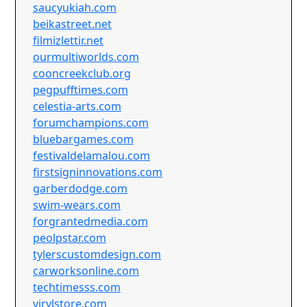
saucyukiah.com
beikastreet.net
filmizlettir.net
ourmultiworlds.com
cooncreekclub.org
pegpufftimes.com
celestia-arts.com
forumchampions.com
bluebargames.com
festivaldelamalou.com
firstsigninnovations.com
garberdodge.com
swim-wears.com
forgrantedmedia.com
peolpstar.com
tylerscustomdesign.com
carworksonline.com
techtimesss.com
virylstore.com