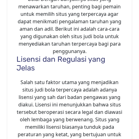
menawarkan taruhan, penting bagi pemain
untuk memilih situs yang terpercaya agar
dapat menikmati pengalaman taruhan yang
aman dan adil. Berikut ini adalah cara-cara
yang digunakan oleh situs judi bola untuk
menyediakan taruhan terpercaya bagi para
penggunanya.
Lisensi dan Regulasi yang
Jelas
Salah satu faktor utama yang menjadikan
situs judi bola terpercaya adalah adanya
lisensi yang sah dari badan pengawas yang
diakui. Lisensi ini menunjukkan bahwa situs
tersebut beroperasi secara legal dan diawasi
oleh lembaga yang berwenang. Situs yang
memiliki lisensi biasanya tunduk pada
peraturan yang ketat, yang bertujuan untuk