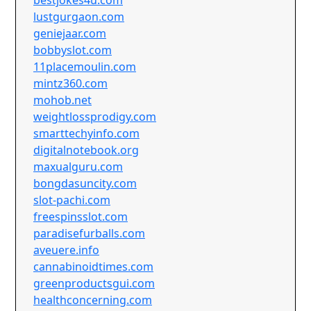
bestjokes4u.com
lustgurgaon.com
geniejaar.com
bobbyslot.com
11placemoulin.com
mintz360.com
mohob.net
weightlossprodigy.com
smarttechyinfo.com
digitalnotebook.org
maxualguru.com
bongdasuncity.com
slot-pachi.com
freespinsslot.com
paradisefurballs.com
aveuere.info
cannabinoidtimes.com
greenproductsgui.com
healthconcerning.com