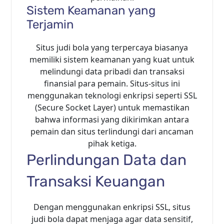
Sistem Keamanan yang
Terjamin
Situs judi bola yang terpercaya biasanya
memiliki sistem keamanan yang kuat untuk
melindungi data pribadi dan transaksi
finansial para pemain. Situs-situs ini
menggunakan teknologi enkripsi seperti SSL
(Secure Socket Layer) untuk memastikan
bahwa informasi yang dikirimkan antara
pemain dan situs terlindungi dari ancaman
pihak ketiga.
Perlindungan Data dan
Transaksi Keuangan
Dengan menggunakan enkripsi SSL, situs
judi bola dapat menjaga agar data sensitif,