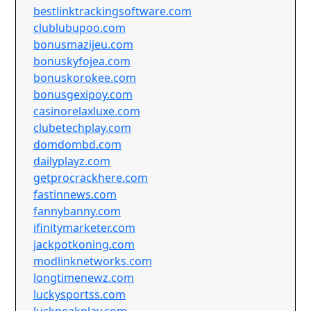
bestlinktrackingsoftware.com
clublubupoo.com
bonusmazijeu.com
bonuskyfojea.com
bonuskorokee.com
bonusgexipoy.com
casinorelaxluxe.com
clubetechplay.com
domdombd.com
dailyplayz.com
getprocrackhere.com
fastinnews.com
fannybanny.com
ifinitymarketer.com
jackpotkoning.com
modlinknetworks.com
longtimenewz.com
luckysportss.com