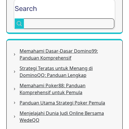
Search
Memahami Dasar-Dasar Domino99:
Panduan Komprehensif
Strategi Teratas untuk Menang di
DominoQQ: Panduan Lengkap
Memahami Poker88: Panduan
Komprehensif untuk Pemula
Panduan Utama Strategi Poker Pemula
Menjelajahi Dunia Judi Online Bersama
WedeQQ