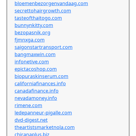
bloemenbezorgenvandaag.com
secrettohairgrowth.com
tasteofthaitogo.com
bunnynkitty.com
bezopasnik.org
fjmnxga.com
saigonstartransport.com
bangmaxwin.com
infonetive.com
epictacoshop.com
biopuraskinserum.com
californiafinances.info
canadafinance.info
nevadamoney.info
rimene.com
ledepanneur-pigalle.com
dvd-digest.net
theartistsmarketnola.com
chiranaplus.biz