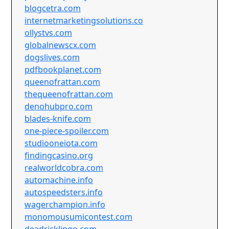
blogcetra.com
internetmarketingsolutions.co
ollystvs.com
globalnewscx.com
dogslives.com
pdfbookplanet.com
queenofrattan.com
thequeenofrattan.com
denohubpro.com
blades-knife.com
one-piece-spoiler.com
studiooneiota.com
findingcasino.org
realworldcobra.com
automachine.info
autospeedsters.info
wagerchampion.info
monomousumicontest.com