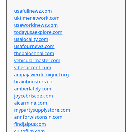
usafullnewz.com
uktimenetwork.com
usaworldnewz.com
todayusaexplore.com
usalocality.com
usafournewz.com
thebalochhal.com
vehicularmaster.com
vibesaccent.com
ampajavierdemiguel.org
brainboosters.co
amberlately.com
joycebriscoe.com
aicarmina.com
mypartysupplystore.com
annforwisconsin.com
findjaipur.com
cultofjim.com