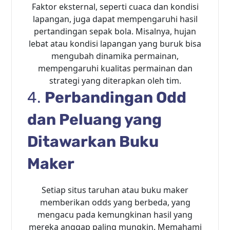
Faktor eksternal, seperti cuaca dan kondisi
lapangan, juga dapat mempengaruhi hasil
pertandingan sepak bola. Misalnya, hujan
lebat atau kondisi lapangan yang buruk bisa
mengubah dinamika permainan,
mempengaruhi kualitas permainan dan
strategi yang diterapkan oleh tim.
4.
Perbandingan Odd
dan Peluang yang
Ditawarkan Buku
Maker
Setiap situs taruhan atau buku maker
memberikan odds yang berbeda, yang
mengacu pada kemungkinan hasil yang
mereka anggap paling mungkin. Memahami