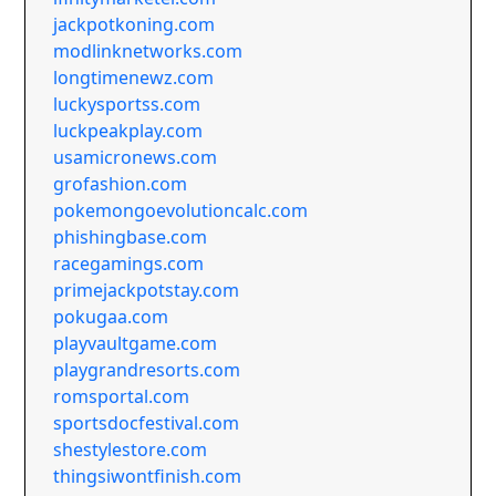
jackpotkoning.com
modlinknetworks.com
longtimenewz.com
luckysportss.com
luckpeakplay.com
usamicronews.com
grofashion.com
pokemongoevolutioncalc.com
phishingbase.com
racegamings.com
primejackpotstay.com
pokugaa.com
playvaultgame.com
playgrandresorts.com
romsportal.com
sportsdocfestival.com
shestylestore.com
thingsiwontfinish.com