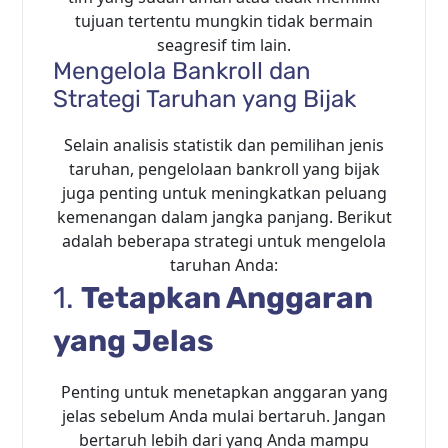
tujuan tertentu mungkin tidak bermain
seagresif tim lain.
Mengelola Bankroll dan
Strategi Taruhan yang Bijak
Selain analisis statistik dan pemilihan jenis
taruhan, pengelolaan bankroll yang bijak
juga penting untuk meningkatkan peluang
kemenangan dalam jangka panjang. Berikut
adalah beberapa strategi untuk mengelola
taruhan Anda:
1.
Tetapkan Anggaran
yang Jelas
Penting untuk menetapkan anggaran yang
jelas sebelum Anda mulai bertaruh. Jangan
bertaruh lebih dari yang Anda mampu