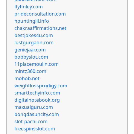
flyfinley.com
prideconsultation.com
hountinglil.info
chakraaffirmations.net
bestjokes4u.com
lustgurgaon.com
geniejaar.com
bobbyslot.com
11placemoulin.com
mintz360.com
mohob.net
weightlossprodigy.com
smarttechyinfo.com
digitalnotebook.org
maxualguru.com
bongdasuncity.com
slot-pachi.com
freespinsslot.com