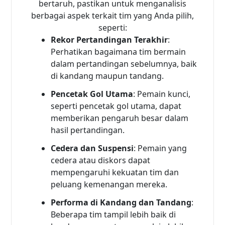
bertaruh, pastikan untuk menganalisis
berbagai aspek terkait tim yang Anda pilih,
seperti:
Rekor Pertandingan Terakhir
:
Perhatikan bagaimana tim bermain
dalam pertandingan sebelumnya, baik
di kandang maupun tandang.
Pencetak Gol Utama
: Pemain kunci,
seperti pencetak gol utama, dapat
memberikan pengaruh besar dalam
hasil pertandingan.
Cedera dan Suspensi
: Pemain yang
cedera atau diskors dapat
mempengaruhi kekuatan tim dan
peluang kemenangan mereka.
Performa di Kandang dan Tandang
:
Beberapa tim tampil lebih baik di