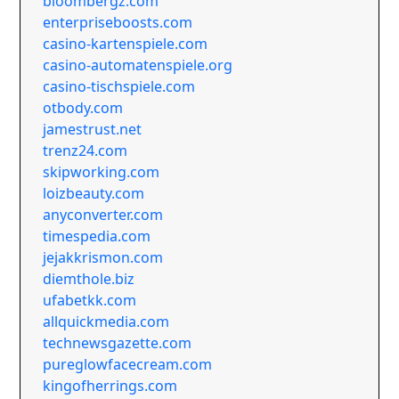
bloombergz.com
enterpriseboosts.com
casino-kartenspiele.com
casino-automatenspiele.org
casino-tischspiele.com
otbody.com
jamestrust.net
trenz24.com
skipworking.com
loizbeauty.com
anyconverter.com
timespedia.com
jejakkrismon.com
diemthole.biz
ufabetkk.com
allquickmedia.com
technewsgazette.com
pureglowfacecream.com
kingofherrings.com