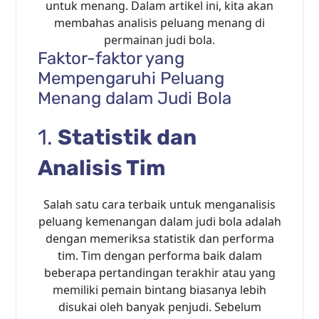
untuk menang. Dalam artikel ini, kita akan
membahas analisis peluang menang di
permainan judi bola.
Faktor-faktor yang
Mempengaruhi Peluang
Menang dalam Judi Bola
1.
Statistik dan
Analisis Tim
Salah satu cara terbaik untuk menganalisis
peluang kemenangan dalam judi bola adalah
dengan memeriksa statistik dan performa
tim. Tim dengan performa baik dalam
beberapa pertandingan terakhir atau yang
memiliki pemain bintang biasanya lebih
disukai oleh banyak penjudi. Sebelum