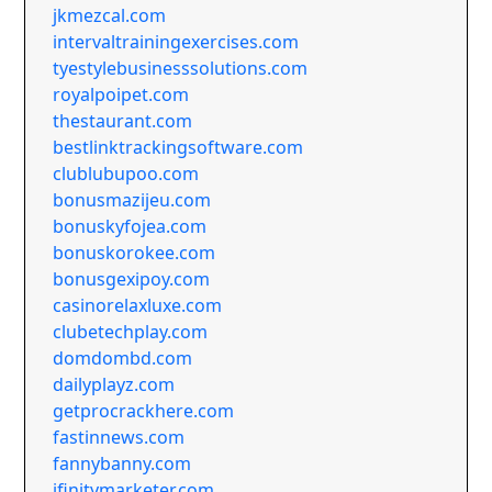
jkmezcal.com
intervaltrainingexercises.com
tyestylebusinesssolutions.com
royalpoipet.com
thestaurant.com
bestlinktrackingsoftware.com
clublubupoo.com
bonusmazijeu.com
bonuskyfojea.com
bonuskorokee.com
bonusgexipoy.com
casinorelaxluxe.com
clubetechplay.com
domdombd.com
dailyplayz.com
getprocrackhere.com
fastinnews.com
fannybanny.com
ifinitymarketer.com