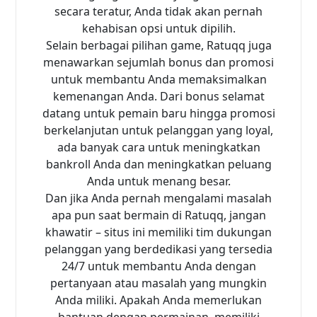
secara teratur, Anda tidak akan pernah
kehabisan opsi untuk dipilih.
Selain berbagai pilihan game, Ratuqq juga
menawarkan sejumlah bonus dan promosi
untuk membantu Anda memaksimalkan
kemenangan Anda. Dari bonus selamat
datang untuk pemain baru hingga promosi
berkelanjutan untuk pelanggan yang loyal,
ada banyak cara untuk meningkatkan
bankroll Anda dan meningkatkan peluang
Anda untuk menang besar.
Dan jika Anda pernah mengalami masalah
apa pun saat bermain di Ratuqq, jangan
khawatir – situs ini memiliki tim dukungan
pelanggan yang berdedikasi yang tersedia
24/7 untuk membantu Anda dengan
pertanyaan atau masalah yang mungkin
Anda miliki. Apakah Anda memerlukan