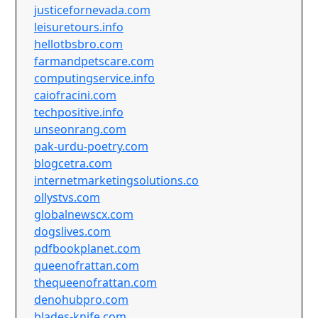
justicefornevada.com
leisuretours.info
hellotbsbro.com
farmandpetscare.com
computingservice.info
caiofracini.com
techpositive.info
unseonrang.com
pak-urdu-poetry.com
blogcetra.com
internetmarketingsolutions.co
ollystvs.com
globalnewscx.com
dogslives.com
pdfbookplanet.com
queenofrattan.com
thequeenofrattan.com
denohubpro.com
blades-knife.com