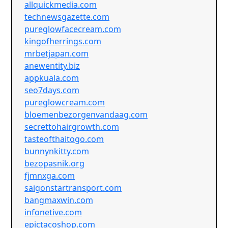
allquickmedia.com
technewsgazette.com
pureglowfacecream.com
kingofherrings.com
mrbetjapan.com
anewentity.biz
appkuala.com
seo7days.com
pureglowcream.com
bloemenbezorgenvandaag.com
secrettohairgrowth.com
tasteofthaitogo.com
bunnynkitty.com
bezopasnik.org
fjmnxga.com
saigonstartransport.com
bangmaxwin.com
infonetive.com
epictacoshop.com