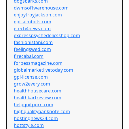
dogsbarks.com
dwmsoftwarehouse.com
enjoytroyjackson.com
epicaimbots.com
etech4news.com
expresspsychedelicsshop.com
fashionistani.com
feelingswed.com
firecabal.com
forbessmagazine.com
globalmarketlivetoday.com
gpl-license.com
grow2every.com
healthhousecare.com
healthkartreview.com
helpquitporn.com
highqualitybanknote.com
hostingnews24.com
hottstyle.com