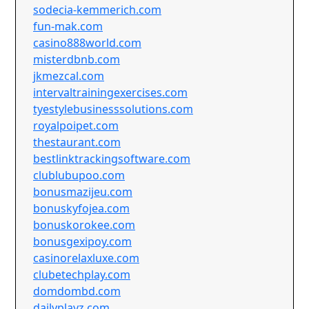
sodecia-kemmerich.com
fun-mak.com
casino888world.com
misterdbnb.com
jkmezcal.com
intervaltrainingexercises.com
tyestylebusinesssolutions.com
royalpoipet.com
thestaurant.com
bestlinktrackingsoftware.com
clublubupoo.com
bonusmazijeu.com
bonuskyfojea.com
bonuskorokee.com
bonusgexipoy.com
casinorelaxluxe.com
clubetechplay.com
domdombd.com
dailyplayz.com