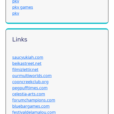
pkv
pkv games
pkv
Links
saucyukiah.com
beikastreet.net
filmizlettir.net
ourmultiworlds.com
cooncreekclub.org
pegpufftimes.com
celestia-arts.com
forumchampions.com
bluebargames.com
festivaldelamalou.com