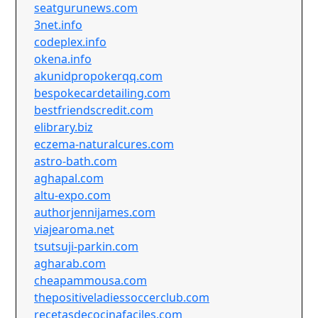
seatgurunews.com
3net.info
codeplex.info
okena.info
akunidpropokerqq.com
bespokecardetailing.com
bestfriendscredit.com
elibrary.biz
eczema-naturalcures.com
astro-bath.com
aghapal.com
altu-expo.com
authorjennijames.com
viajearoma.net
tsutsuji-parkin.com
agharab.com
cheapammousa.com
thepositiveladiessoccerclub.com
recetasdecocinafaciles.com