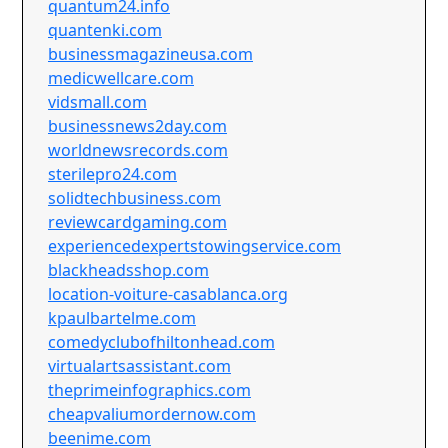
quantum24.info
quantenki.com
businessmagazineusa.com
medicwellcare.com
vidsmall.com
businessnews2day.com
worldnewsrecords.com
sterilepro24.com
solidtechbusiness.com
reviewcardgaming.com
experiencedexpertstowingservice.com
blackheadsshop.com
location-voiture-casablanca.org
kpaulbartelme.com
comedyclubofhiltonhead.com
virtualartsassistant.com
theprimeinfographics.com
cheapvaliumordernow.com
beenime.com