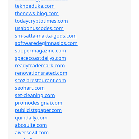
teknoeduka.com
thenews-blog.com
todaycryptotimes.com
usabonuscodes.com
sm-satta-makta-gods.com
softwaredegimnasios.com
soopermagazine.com
spacecoastdailys.com
readytrademark.com
renovationsrated.com
scoziarestaurant.com
seohart.com
set-cleaning.com
promodesignai.com
publicistspaper.com
quindaily.com
abosulte.com
aiverse24.com