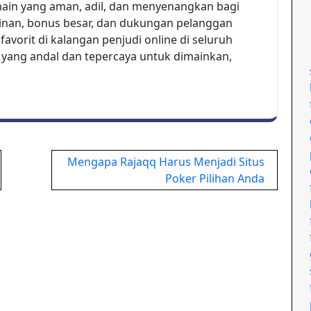
ain yang aman, adil, dan menyenangkan bagi
nan, bonus besar, dan dukungan pelanggan
avorit di kalangan penjudi online di seluruh
e yang andal dan tepercaya untuk dimainkan,
Mengapa Rajaqq Harus Menjadi Situs
Poker Pilihan Anda