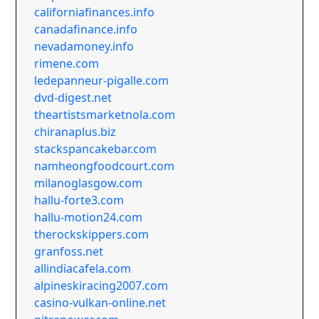
californiafinances.info
canadafinance.info
nevadamoney.info
rimene.com
ledepanneur-pigalle.com
dvd-digest.net
theartistsmarketnola.com
chiranaplus.biz
stackspancakebar.com
namheongfoodcourt.com
milanoglasgow.com
hallu-forte3.com
hallu-motion24.com
therockskippers.com
granfoss.net
allindiacafela.com
alpineskiracing2007.com
casino-vulkan-online.net