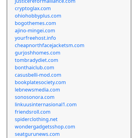
justicereformalliance.com
cryptoglax.com
ohiohobbyplus.com
bogothemes.com
ajino-mingei.com
yourfreehost.info
cheapnorthfacejacketsm.com
gurjoshhomes.com
tombradydiet.com
bonthaiclub.com
casusbelli-mod.com
bookplatesociety.com
lebnewsmedia.com
sonosonora.com
linkuusinternasional1.com
friendsroll.com
spiderclothing.net
wondergadgetsshop.com
seatgurunews.com