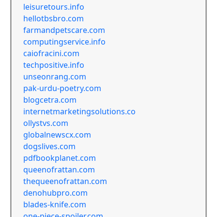
leisuretours.info
hellotbsbro.com
farmandpetscare.com
computingservice.info
caiofracini.com
techpositive.info
unseonrang.com
pak-urdu-poetry.com
blogcetra.com
internetmarketingsolutions.co
ollystvs.com
globalnewscx.com
dogslives.com
pdfbookplanet.com
queenofrattan.com
thequeenofrattan.com
denohubpro.com
blades-knife.com
one-piece-spoiler.com