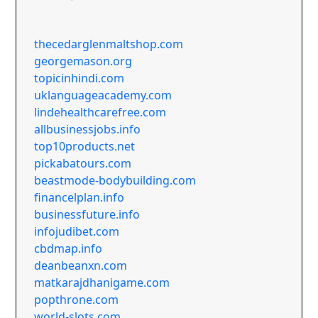
thecedarglenmaltshop.com
georgemason.org
topicinhindi.com
uklanguageacademy.com
lindehealthcarefree.com
allbusinessjobs.info
top10products.net
pickabatours.com
beastmode-bodybuilding.com
financelplan.info
businessfuture.info
infojudibet.com
cbdmap.info
deanbeanxn.com
matkarajdhanigame.com
popthrone.com
world-slots.com