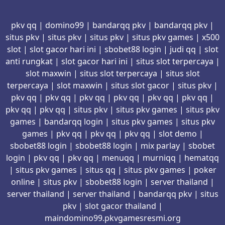
pkv qq
|
domino99
|
bandarqq pkv
|
bandarqq pkv
|
situs pkv
|
situs pkv
|
situs pkv
|
situs pkv games
|
x500
slot
|
slot gacor hari ini
|
sbobet88 login
|
judi qq
|
slot
anti rungkat
|
slot gacor hari ini
|
situs slot terpercaya
|
slot maxwin
|
situs slot terpercaya
|
situs slot
terpercaya
|
slot maxwin
|
situs slot gacor
|
situs pkv
|
pkv qq
|
pkv qq
|
pkv qq
|
pkv qq
|
pkv qq
|
pkv qq
|
pkv qq
|
pkv qq
|
situs pkv
|
situs pkv games
|
situs pkv
games
|
bandarqq login
|
situs pkv games
|
situs pkv
games
|
pkv qq
|
pkv qq
|
pkv qq
|
slot demo
|
sbobet88 login
|
sbobet88 login
|
mix parlay
|
sbobet
login
|
pkv qq
|
pkv qq
|
menuqq
|
murniqq
|
hematqq
|
situs pkv games
|
situs qq
|
situs pkv games
|
poker
online
|
situs pkv
|
sbobet88 login
|
server thailand
|
server thailand
|
server thailand
|
bandarqq pkv
|
situs
pkv
|
slot gacor thailand
|
maindomino99.pkvgamesresmi.org