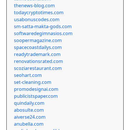
thenews-blog.com
todaycryptotimes.com
usabonuscodes.com
sm-satta-makta-gods.com
softwaredegimnasios.com
soopermagazine.com
spacecoastdailys.com
readytrademark.com
renovationsrated.com
scoziarestaurant.com
seohart.com
set-cleaning.com
promodesignai.com
publicistspaper.com
quindaily.com
abosulte.com
aiverse24.com
anubella.com