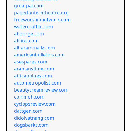
greatpai.com
paperlanterntheatre.org
freeworshipnetwork.com
watercraftllc.com
abourge.com
afiliixs.com
alharammallz.com
americanbulletins.com
asespares.com
arabianstime.com
atticabblues.com
autometropolist.com
beautycreamreview.com
coinmoh.com
cyclopsreview.com
dattgen.com
didoivatnang.com
dogsbarks.com