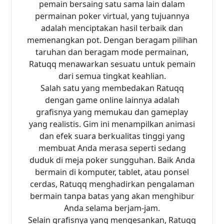
pemain bersaing satu sama lain dalam
permainan poker virtual, yang tujuannya
adalah menciptakan hasil terbaik dan
memenangkan pot. Dengan beragam pilihan
taruhan dan beragam mode permainan,
Ratuqq menawarkan sesuatu untuk pemain
dari semua tingkat keahlian.
Salah satu yang membedakan Ratuqq
dengan game online lainnya adalah
grafisnya yang memukau dan gameplay
yang realistis. Gim ini menampilkan animasi
dan efek suara berkualitas tinggi yang
membuat Anda merasa seperti sedang
duduk di meja poker sungguhan. Baik Anda
bermain di komputer, tablet, atau ponsel
cerdas, Ratuqq menghadirkan pengalaman
bermain tanpa batas yang akan menghibur
Anda selama berjam-jam.
Selain grafisnya yang mengesankan, Ratuqq