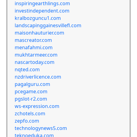
inspiringearthlings.com
investindependent.com
kralbozguncu1.com
landscapinggainesvillefl.com
maisonhauturier.com
mascreator.com
menafahmi.com
mukhtarmeer.com
nascartoday.com
nqted.com
nzdriverlicence.com
pagalguru.com
pcegame.com
pgslot-r2.com
ws-expression.com
zchotels.com
zepfo.com
technologynews5.com
teknoeduka.com