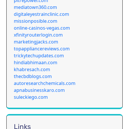
pitrepower.com
mediatown360.com
digitaleyestrainclinic.com
missionposible.com
online-casinos-vegas.com
xfinityrouterlogin.com
marketingjacks.com
topappliancereviews.com
trickytechupdates.com
hindiabhimaan.com
khabresach.com
thecbdblogs.com
autoresearchchemicals.com
apnabusinesskaro.com
suleckiego.com
Links