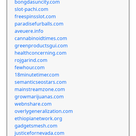
bongdasuncity.com
slot-pachi.com
freespinsslot.com
paradisefurballs.com
aveuere.info
cannabinoidtimes.com
greenproductsgui.com
healthconcerning.com
rojgarind.com
fewhour.com
18minutetimer.com
semanticseostars.com
mainstreamzone.com
growmarijuanas.com
webnshare.com
overlygeneralization.com
ethiopianetwork.org
gadgetsmesh.com
justicefornevada.com