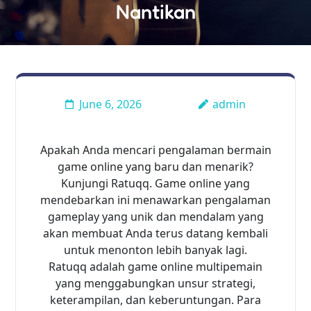
Nantikan
June 6, 2026
admin
Apakah Anda mencari pengalaman bermain
game online yang baru dan menarik?
Kunjungi Ratuqq. Game online yang
mendebarkan ini menawarkan pengalaman
gameplay yang unik dan mendalam yang
akan membuat Anda terus datang kembali
untuk menonton lebih banyak lagi.
Ratuqq adalah game online multipemain
yang menggabungkan unsur strategi,
keterampilan, dan keberuntungan. Para