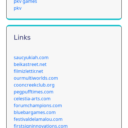
pkv games
pkv
Links
saucyukiah.com
beikastreet.net
filmizlettir.net
ourmultiworlds.com
cooncreekclub.org
pegpufftimes.com
celestia-arts.com
forumchampions.com
bluebargames.com
festivaldelamalou.com
firstsigninnovations.com