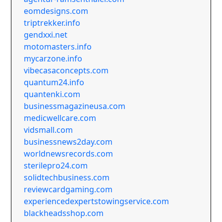
eomdesigns.com
triptrekker.info
gendxxi.net
motomasters.info
mycarzone.info
vibecasaconcepts.com
quantum24.info
quantenki.com
businessmagazineusa.com
medicwellcare.com
vidsmall.com
businessnews2day.com
worldnewsrecords.com
sterilepro24.com
solidtechbusiness.com
reviewcardgaming.com
experiencedexpertstowingservice.com
blackheadsshop.com