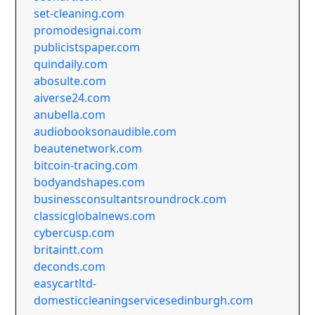
set-cleaning.com
promodesignai.com
publicistspaper.com
quindaily.com
abosulte.com
aiverse24.com
anubella.com
audiobooksonaudible.com
beautenetwork.com
bitcoin-tracing.com
bodyandshapes.com
businessconsultantsroundrock.com
classicglobalnews.com
cybercusp.com
britaintt.com
deconds.com
easycartltd-
domesticcleaningservicesedinburgh.com