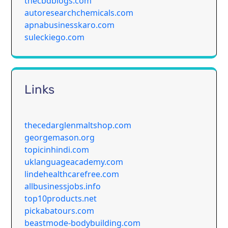
thecbdblogs.com
autoresearchchemicals.com
apnabusinesskaro.com
suleckiego.com
Links
thecedarglenmaltshop.com
georgemason.org
topicinhindi.com
uklanguageacademy.com
lindehealthcarefree.com
allbusinessjobs.info
top10products.net
pickabatours.com
beastmode-bodybuilding.com