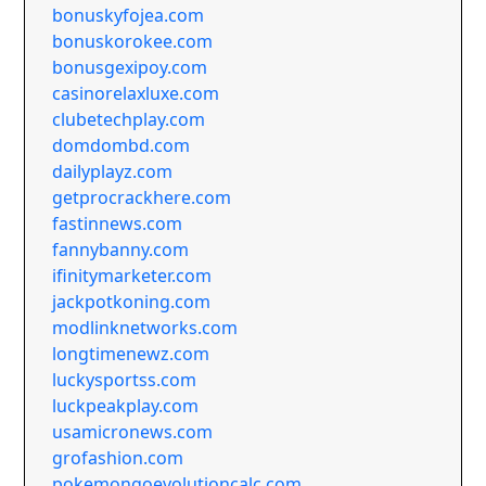
bonuskyfojea.com
bonuskorokee.com
bonusgexipoy.com
casinorelaxluxe.com
clubetechplay.com
domdombd.com
dailyplayz.com
getprocrackhere.com
fastinnews.com
fannybanny.com
ifinitymarketer.com
jackpotkoning.com
modlinknetworks.com
longtimenewz.com
luckysportss.com
luckpeakplay.com
usamicronews.com
grofashion.com
pokemongoevolutioncalc.com