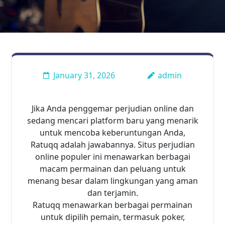
January 31, 2026
admin
Jika Anda penggemar perjudian online dan
sedang mencari platform baru yang menarik
untuk mencoba keberuntungan Anda,
Ratuqq adalah jawabannya. Situs perjudian
online populer ini menawarkan berbagai
macam permainan dan peluang untuk
menang besar dalam lingkungan yang aman
dan terjamin.
Ratuqq menawarkan berbagai permainan
untuk dipilih pemain, termasuk poker,