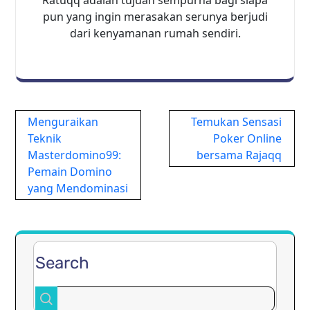
Ratuqq adalah tujuan sempurna bagi siapa
pun yang ingin merasakan serunya berjudi
dari kenyamanan rumah sendiri.
Post
Menguraikan
Temukan Sensasi
navigation
Teknik
Poker Online
Masterdomino99:
bersama Rajaqq
Pemain Domino
yang Mendominasi
Search