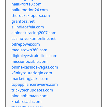
hallu-forte3.com
hallu-motion24.com
therockskippers.com
granfoss.net
allindiacafela.com
alpineskiracing2007.com
casino-vulkan-online.net
pitrepower.com
mediatown360.com
digitaleyestrainclinic.com
missionposible.com
online-casinos-vegas.com
xfinityrouterlogin.com
marketingjacks.com
topappliancereviews.com
trickytechupdates.com
hindiabhimaan.com
khabresach.com