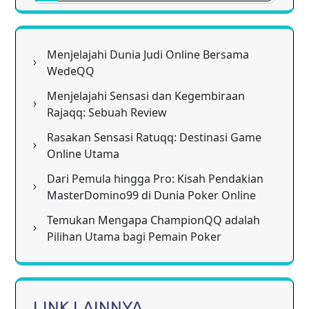
Menjelajahi Dunia Judi Online Bersama
WedeQQ
Menjelajahi Sensasi dan Kegembiraan
Rajaqq: Sebuah Review
Rasakan Sensasi Ratuqq: Destinasi Game
Online Utama
Dari Pemula hingga Pro: Kisah Pendakian
MasterDomino99 di Dunia Poker Online
Temukan Mengapa ChampionQQ adalah
Pilihan Utama bagi Pemain Poker
LINK LAINNYA