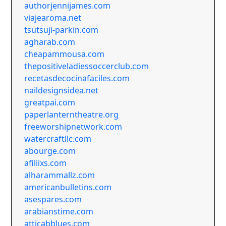
authorjennijames.com
viajearoma.net
tsutsuji-parkin.com
agharab.com
cheapammousa.com
thepositiveladiessoccerclub.com
recetasdecocinafaciles.com
naildesignsidea.net
greatpai.com
paperlanterntheatre.org
freeworshipnetwork.com
watercraftllc.com
abourge.com
afiliixs.com
alharammallz.com
americanbulletins.com
asespares.com
arabianstime.com
atticabblues.com