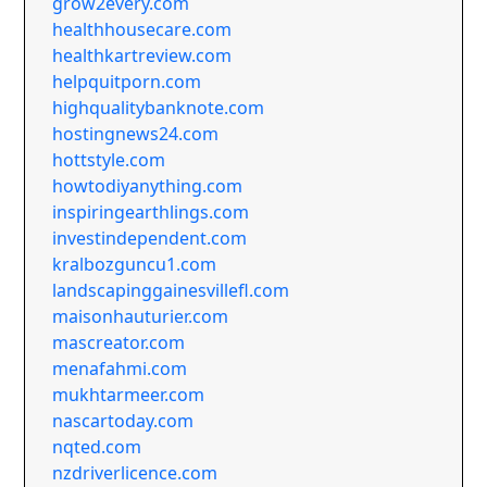
grow2every.com
healthhousecare.com
healthkartreview.com
helpquitporn.com
highqualitybanknote.com
hostingnews24.com
hottstyle.com
howtodiyanything.com
inspiringearthlings.com
investindependent.com
kralbozguncu1.com
landscapinggainesvillefl.com
maisonhauturier.com
mascreator.com
menafahmi.com
mukhtarmeer.com
nascartoday.com
nqted.com
nzdriverlicence.com