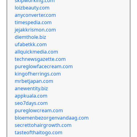
skipworking.com
loizbeauty.com
anyconverter.com
timespedia.com
jejakkrismon.com
diemthole.biz
ufabetkk.com
allquickmedia.com
technewsgazette.com
pureglowfacecream.com
kingofherrings.com
mrbetjapan.com
anewentity.biz
appkuala.com
seo7days.com
pureglowcream.com
bloemenbezorgenvandaag.com
secrettohairgrowth.com
tasteofthaitogo.com