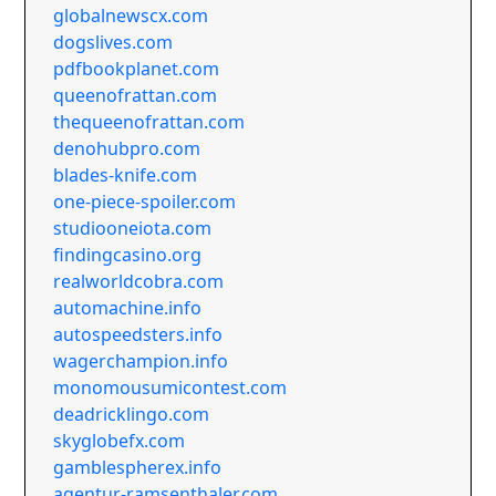
globalnewscx.com
dogslives.com
pdfbookplanet.com
queenofrattan.com
thequeenofrattan.com
denohubpro.com
blades-knife.com
one-piece-spoiler.com
studiooneiota.com
findingcasino.org
realworldcobra.com
automachine.info
autospeedsters.info
wagerchampion.info
monomousumicontest.com
deadricklingo.com
skyglobefx.com
gamblespherex.info
agentur-ramsenthaler.com