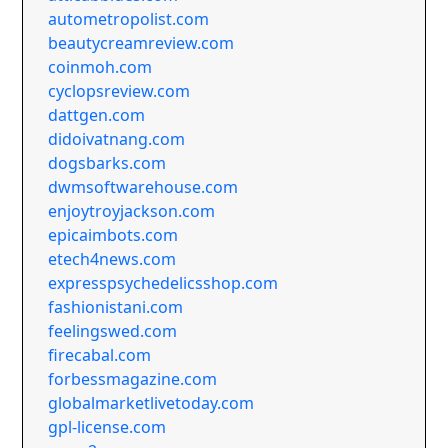
autometropolist.com
beautycreamreview.com
coinmoh.com
cyclopsreview.com
dattgen.com
didoivatnang.com
dogsbarks.com
dwmsoftwarehouse.com
enjoytroyjackson.com
epicaimbots.com
etech4news.com
expresspsychedelicsshop.com
fashionistani.com
feelingswed.com
firecabal.com
forbessmagazine.com
globalmarketlivetoday.com
gpl-license.com