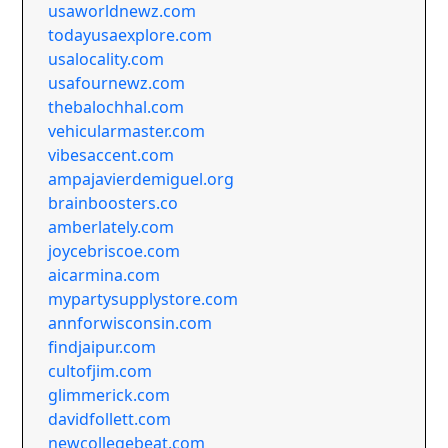
usaworldnewz.com
todayusaexplore.com
usalocality.com
usafournewz.com
thebalochhal.com
vehicularmaster.com
vibesaccent.com
ampajavierdemiguel.org
brainboosters.co
amberlately.com
joycebriscoe.com
aicarmina.com
mypartysupplystore.com
annforwisconsin.com
findjaipur.com
cultofjim.com
glimmerick.com
davidfollett.com
newcollegebeat.com