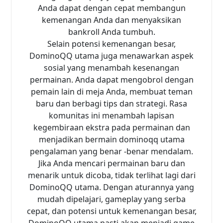
Anda dapat dengan cepat membangun
kemenangan Anda dan menyaksikan
bankroll Anda tumbuh.
Selain potensi kemenangan besar,
DominoQQ utama juga menawarkan aspek
sosial yang menambah kesenangan
permainan. Anda dapat mengobrol dengan
pemain lain di meja Anda, membuat teman
baru dan berbagi tips dan strategi. Rasa
komunitas ini menambah lapisan
kegembiraan ekstra pada permainan dan
menjadikan bermain dominoqq utama
pengalaman yang benar -benar mendalam.
Jika Anda mencari permainan baru dan
menarik untuk dicoba, tidak terlihat lagi dari
DominoQQ utama. Dengan aturannya yang
mudah dipelajari, gameplay yang serba
cepat, dan potensi untuk kemenangan besar,