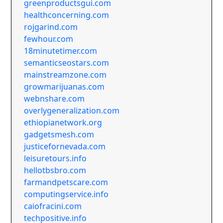
greenproductsgui.com
healthconcerning.com
rojgarind.com
fewhour.com
18minutetimer.com
semanticseostars.com
mainstreamzone.com
growmarijuanas.com
webnshare.com
overlygeneralization.com
ethiopianetwork.org
gadgetsmesh.com
justicefornevada.com
leisuretours.info
hellotbsbro.com
farmandpetscare.com
computingservice.info
caiofracini.com
techpositive.info