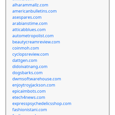
alharammallz.com
americanbulletins.com
asespares.com
arabianstime.com
atticabblues.com
autometropolist.com
beautycreamreview.com
coinmoh.com
cyclopsreview.com
dattgen.com
didoivatnang.com
dogsbarks.com
dwmsoftwarehouse.com
enjoytroyjackson.com
epicaimbots.com
etech4news.com
expresspsychedelicsshop.com
fashionistani.com