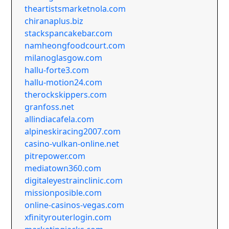
theartistsmarketnola.com
chiranaplus.biz
stackspancakebar.com
namheongfoodcourt.com
milanoglasgow.com
hallu-forte3.com
hallu-motion24.com
therockskippers.com
granfoss.net
allindiacafela.com
alpineskiracing2007.com
casino-vulkan-online.net
pitrepower.com
mediatown360.com
digitaleyestrainclinic.com
missionposible.com
online-casinos-vegas.com
xfinityrouterlogin.com