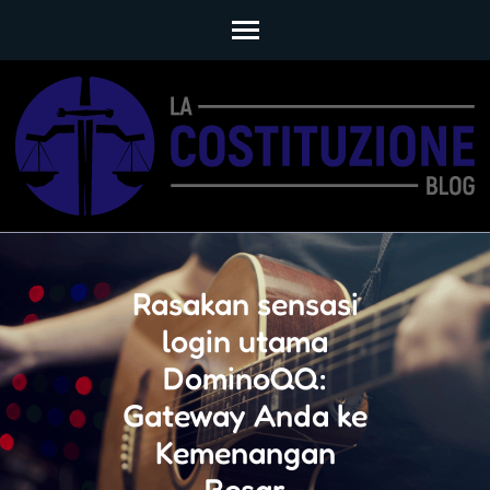
Skip
to
content
(Press
Enter)
Rasakan sensasi
login utama
DominoQQ:
Gateway Anda ke
Kemenangan
Besar