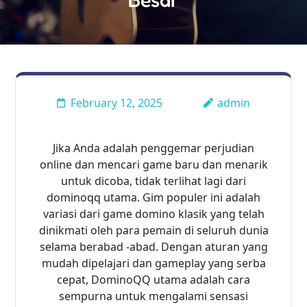
February 12, 2025
admin
Jika Anda adalah penggemar perjudian
online dan mencari game baru dan menarik
untuk dicoba, tidak terlihat lagi dari
dominoqq utama. Gim populer ini adalah
variasi dari game domino klasik yang telah
dinikmati oleh para pemain di seluruh dunia
selama berabad -abad. Dengan aturan yang
mudah dipelajari dan gameplay yang serba
cepat, DominoQQ utama adalah cara
sempurna untuk mengalami sensasi