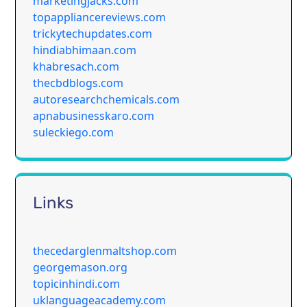
marketingjacks.com
topappliancereviews.com
trickytechupdates.com
hindiabhimaan.com
khabresach.com
thecbdblogs.com
autoresearchchemicals.com
apnabusinesskaro.com
suleckiego.com
Links
thecedarglenmaltshop.com
georgemason.org
topicinhindi.com
uklanguageacademy.com