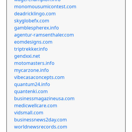
monomousumicontest.com
deadricklingo.com
skyglobefx.com
gamblespherex.info
agentur-ramsenthaler.com
eomdesigns.com
triptrekker.info
gendxxi.net
motomasters.info
mycarzone.info
vibecasaconcepts.com
quantum24.info
quantenki.com
businessmagazineusa.com
medicwellcare.com
vidsmall.com
businessnews2day.com
worldnewsrecords.com