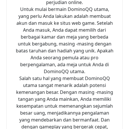
perjudian online.
Untuk mulai bermain DominoQQ utama,
yang perlu Anda lakukan adalah membuat
akun dan masuk ke situs web game. Setelah
Anda masuk, Anda dapat memilih dari
berbagai kamar dan meja yang berbeda
untuk bergabung, masing -masing dengan
batas taruhan dan hadiah yang unik. Apakah
Anda seorang pemula atau pro
berpengalaman, ada meja untuk Anda di
DominoQQ utama.
Salah satu hal yang membuat DominoQQ
utama sangat menarik adalah potensi
kemenangan besar. Dengan masing -masing
tangan yang Anda mainkan, Anda memiliki
kesempatan untuk memenangkan sejumlah
besar uang, menjadikannya pengalaman
yang mendebarkan dan bermanfaat. Dan
dengan gameplay yang bergerak cepat,