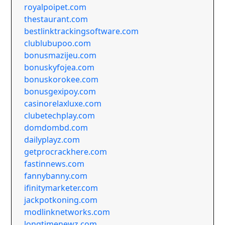
royalpoipet.com
thestaurant.com
bestlinktrackingsoftware.com
clublubupoo.com
bonusmazijeu.com
bonuskyfojea.com
bonuskorokee.com
bonusgexipoy.com
casinorelaxluxe.com
clubetechplay.com
domdombd.com
dailyplayz.com
getprocrackhere.com
fastinnews.com
fannybanny.com
ifinitymarketer.com
jackpotkoning.com
modlinknetworks.com
longtimenewz.com