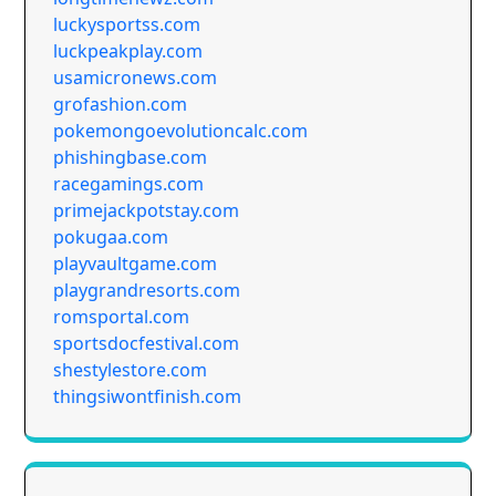
luckysportss.com
luckpeakplay.com
usamicronews.com
grofashion.com
pokemongoevolutioncalc.com
phishingbase.com
racegamings.com
primejackpotstay.com
pokugaa.com
playvaultgame.com
playgrandresorts.com
romsportal.com
sportsdocfestival.com
shestylestore.com
thingsiwontfinish.com