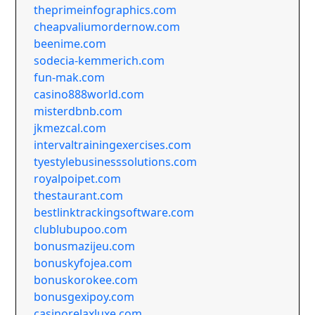
theprimeinfographics.com
cheapvaliumordernow.com
beenime.com
sodecia-kemmerich.com
fun-mak.com
casino888world.com
misterdbnb.com
jkmezcal.com
intervaltrainingexercises.com
tyestylebusinesssolutions.com
royalpoipet.com
thestaurant.com
bestlinktrackingsoftware.com
clublubupoo.com
bonusmazijeu.com
bonuskyfojea.com
bonuskorokee.com
bonusgexipoy.com
casinorelaxluxe.com