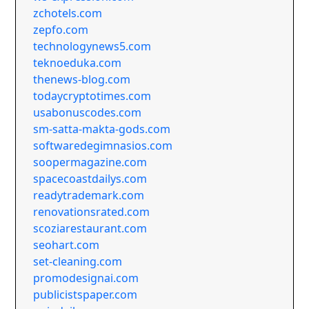
zchotels.com
zepfo.com
technologynews5.com
teknoeduka.com
thenews-blog.com
todaycryptotimes.com
usabonuscodes.com
sm-satta-makta-gods.com
softwaredegimnasios.com
soopermagazine.com
spacecoastdailys.com
readytrademark.com
renovationsrated.com
scoziarestaurant.com
seohart.com
set-cleaning.com
promodesignai.com
publicistspaper.com