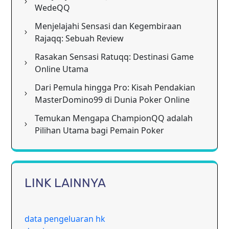
WedeQQ
Menjelajahi Sensasi dan Kegembiraan
Rajaqq: Sebuah Review
Rasakan Sensasi Ratuqq: Destinasi Game
Online Utama
Dari Pemula hingga Pro: Kisah Pendakian
MasterDomino99 di Dunia Poker Online
Temukan Mengapa ChampionQQ adalah
Pilihan Utama bagi Pemain Poker
LINK LAINNYA
data pengeluaran hk