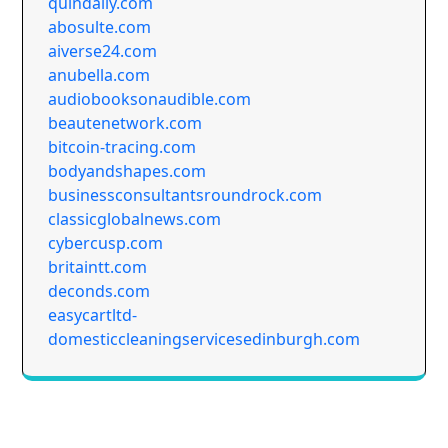
quindaily.com
abosulte.com
aiverse24.com
anubella.com
audiobooksonaudible.com
beautenetwork.com
bitcoin-tracing.com
bodyandshapes.com
businessconsultantsroundrock.com
classicglobalnews.com
cybercusp.com
britaintt.com
deconds.com
easycartltd-
domesticcleaningservicesedinburgh.com