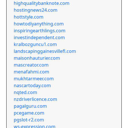
highqualitybanknote.com
hostingnews24.com
hottstyle.com
howtodiyanything.com
inspiringearthlings.com
investindependent.com
kralbozguncu1.com
landscapinggainesvillefl.com
maisonhauturier.com
mascreator.com
menafahmi.com
mukhtarmeer.com
nascartoday.com
nqted.com
nzdriverlicence.com
pagalguru.com
pcegame.com
pgslot-r2.com
ws-expression.com