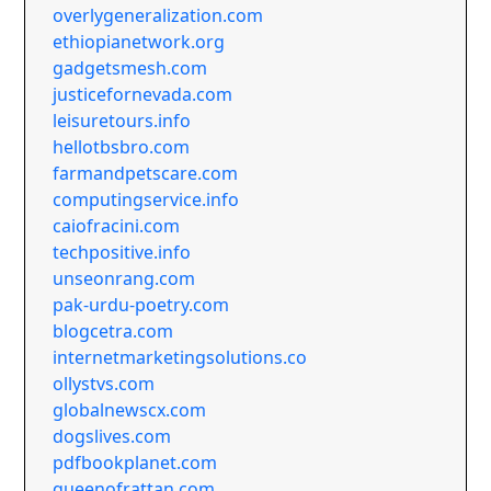
overlygeneralization.com
ethiopianetwork.org
gadgetsmesh.com
justicefornevada.com
leisuretours.info
hellotbsbro.com
farmandpetscare.com
computingservice.info
caiofracini.com
techpositive.info
unseonrang.com
pak-urdu-poetry.com
blogcetra.com
internetmarketingsolutions.co
ollystvs.com
globalnewscx.com
dogslives.com
pdfbookplanet.com
queenofrattan.com