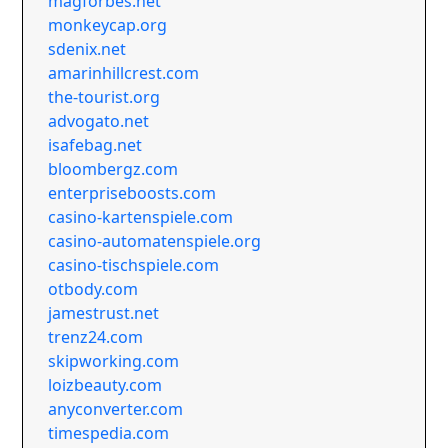
magforbes.net
monkeycap.org
sdenix.net
amarinhillcrest.com
the-tourist.org
advogato.net
isafebag.net
bloombergz.com
enterpriseboosts.com
casino-kartenspiele.com
casino-automatenspiele.org
casino-tischspiele.com
otbody.com
jamestrust.net
trenz24.com
skipworking.com
loizbeauty.com
anyconverter.com
timespedia.com