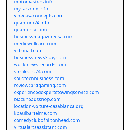
motomasters.info
mycarzone.info
vibecasaconcepts.com
quantum24.info
quantenki.com
businessmagazineusa.com
medicwellcare.com
vidsmall.com
businessnews2day.com
worldnewsrecords.com
sterilepro24.com
solidtechbusiness.com
reviewcardgaming.com
experiencedexpertstowingservice.com
blackheadsshop.com
location-voiture-casablanca.org
kpaulbartelme.com
comedyclubofhiltonhead.com
virtualartsassistant.com