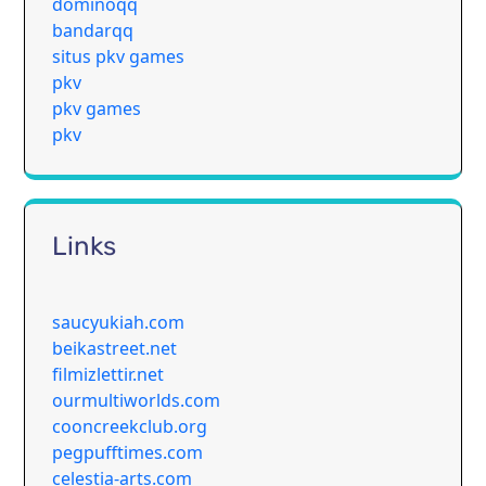
dominoqq
bandarqq
situs pkv games
pkv
pkv games
pkv
Links
saucyukiah.com
beikastreet.net
filmizlettir.net
ourmultiworlds.com
cooncreekclub.org
pegpufftimes.com
celestia-arts.com