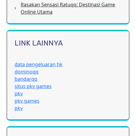
Rasakan Sensasi Ratuqq: Destinasi Game
Online Utama
LINK LAINNYA
data pengeluaran hk
dominoqq
bandarqq
situs pkv games
pkv
pkv games
pkv