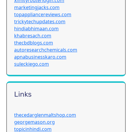
xfinityrouterlogin.com
marketingjacks.com
topappliancereviews.com
trickytechupdates.com
hindiabhimaan.com
khabresach.com
thecbdblogs.com
autoresearchchemicals.com
apnabusinesskaro.com
suleckiego.com
Links
thecedarglenmaltshop.com
georgemason.org
topicinhindi.com