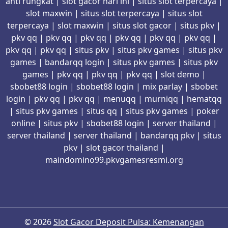
anti rungkat
|
slot gacor hari ini
|
situs slot terpercaya
|
slot maxwin
|
situs slot terpercaya
|
situs slot
terpercaya
|
slot maxwin
|
situs slot gacor
|
situs pkv
|
pkv qq
|
pkv qq
|
pkv qq
|
pkv qq
|
pkv qq
|
pkv qq
|
pkv qq
|
pkv qq
|
situs pkv
|
situs pkv games
|
situs pkv
games
|
bandarqq login
|
situs pkv games
|
situs pkv
games
|
pkv qq
|
pkv qq
|
pkv qq
|
slot demo
|
sbobet88 login
|
sbobet88 login
|
mix parlay
|
sbobet
login
|
pkv qq
|
pkv qq
|
menuqq
|
murniqq
|
hematqq
|
situs pkv games
|
situs qq
|
situs pkv games
|
poker
online
|
situs pkv
|
sbobet88 login
|
server thailand
|
server thailand
|
server thailand
|
bandarqq pkv
|
situs
pkv
|
slot gacor thailand
|
maindomino99.pkvgamesresmi.org
© 2026
Slot Gacor Deposit Pulsa: Kemenangan