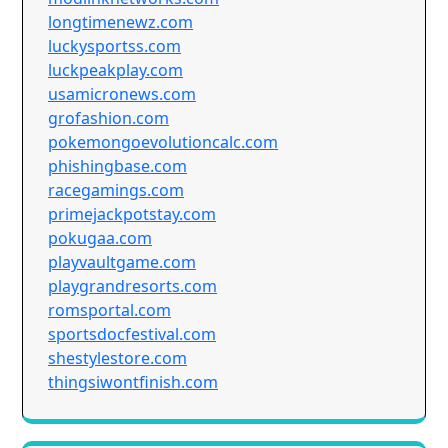
longtimenewz.com
luckysportss.com
luckpeakplay.com
usamicronews.com
grofashion.com
pokemongoevolutioncalc.com
phishingbase.com
racegamings.com
primejackpotstay.com
pokugaa.com
playvaultgame.com
playgrandresorts.com
romsportal.com
sportsdocfestival.com
shestylestore.com
thingsiwontfinish.com