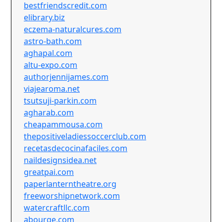
bestfriendscredit.com
elibrary.biz
eczema-naturalcures.com
astro-bath.com
aghapal.com
altu-expo.com
authorjennijames.com
viajearoma.net
tsutsuji-parkin.com
agharab.com
cheapammousa.com
thepositiveladiessoccerclub.com
recetasdecocinafaciles.com
naildesignsidea.net
greatpai.com
paperlanterntheatre.org
freeworshipnetwork.com
watercraftllc.com
abourge.com