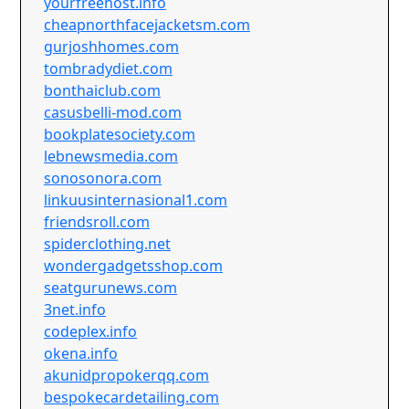
yourfreehost.info
cheapnorthfacejacketsm.com
gurjoshhomes.com
tombradydiet.com
bonthaiclub.com
casusbelli-mod.com
bookplatesociety.com
lebnewsmedia.com
sonosonora.com
linkuusinternasional1.com
friendsroll.com
spiderclothing.net
wondergadgetsshop.com
seatgurunews.com
3net.info
codeplex.info
okena.info
akunidpropokerqq.com
bespokecardetailing.com