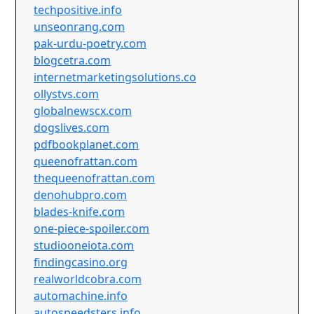
techpositive.info
unseonrang.com
pak-urdu-poetry.com
blogcetra.com
internetmarketingsolutions.co
ollystvs.com
globalnewscx.com
dogslives.com
pdfbookplanet.com
queenofrattan.com
thequeenofrattan.com
denohubpro.com
blades-knife.com
one-piece-spoiler.com
studiooneiota.com
findingcasino.org
realworldcobra.com
automachine.info
autospeedsters.info