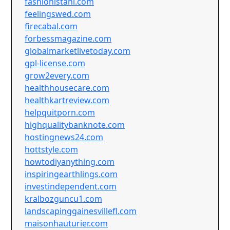
fashionistani.com
feelingswed.com
firecabal.com
forbessmagazine.com
globalmarketlivetoday.com
gpl-license.com
grow2every.com
healthhousecare.com
healthkartreview.com
helpquitporn.com
highqualitybanknote.com
hostingnews24.com
hottstyle.com
howtodiyanything.com
inspiringearthlings.com
investindependent.com
kralbozguncu1.com
landscapinggainesvillefl.com
maisonhauturier.com