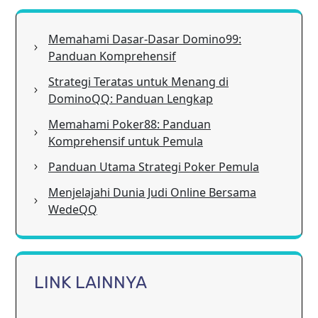
Memahami Dasar-Dasar Domino99:
Panduan Komprehensif
Strategi Teratas untuk Menang di
DominoQQ: Panduan Lengkap
Memahami Poker88: Panduan
Komprehensif untuk Pemula
Panduan Utama Strategi Poker Pemula
Menjelajahi Dunia Judi Online Bersama
WedeQQ
LINK LAINNYA