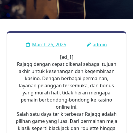
March 26, 2025
admin
[ad_1]
Rajaqq dengan cepat dikenal sebagai tujuan
akhir untuk kesenangan dan kegembiraan
kasino. Dengan berbagai permainan,
layanan pelanggan terkemuka, dan bonus
yang murah hati, tidak heran mengapa
pemain berbondong-bondong ke kasino
online ini.
Salah satu daya tarik terbesar Rajaqq adalah
pilihan game yang luas. Dari permainan meja
klasik seperti blackjack dan roulette hingga