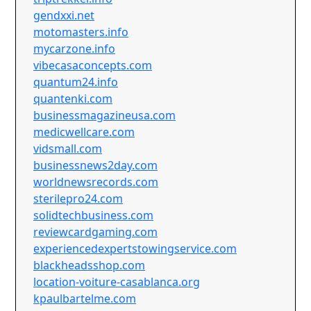
gendxxi.net
motomasters.info
mycarzone.info
vibecasaconcepts.com
quantum24.info
quantenki.com
businessmagazineusa.com
medicwellcare.com
vidsmall.com
businessnews2day.com
worldnewsrecords.com
sterilepro24.com
solidtechbusiness.com
reviewcardgaming.com
experiencedexpertstowingservice.com
blackheadsshop.com
location-voiture-casablanca.org
kpaulbartelme.com