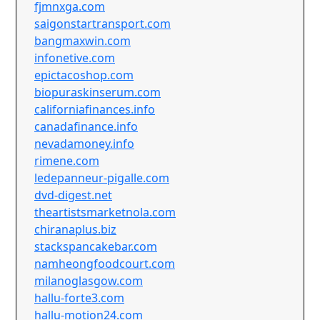
fjmnxga.com
saigonstartransport.com
bangmaxwin.com
infonetive.com
epictacoshop.com
biopuraskinserum.com
californiafinances.info
canadafinance.info
nevadamoney.info
rimene.com
ledepanneur-pigalle.com
dvd-digest.net
theartistsmarketnola.com
chiranaplus.biz
stackspancakebar.com
namheongfoodcourt.com
milanoglasgow.com
hallu-forte3.com
hallu-motion24.com