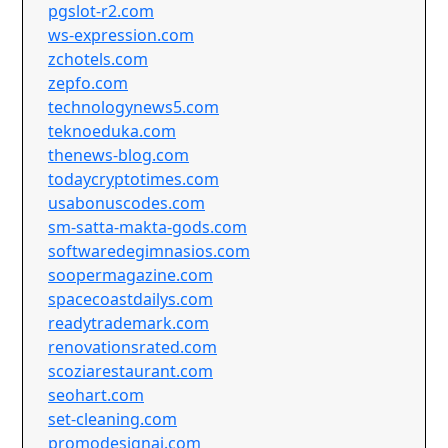
pgslot-r2.com
ws-expression.com
zchotels.com
zepfo.com
technologynews5.com
teknoeduka.com
thenews-blog.com
todaycryptotimes.com
usabonuscodes.com
sm-satta-makta-gods.com
softwaredegimnasios.com
soopermagazine.com
spacecoastdailys.com
readytrademark.com
renovationsrated.com
scoziarestaurant.com
seohart.com
set-cleaning.com
promodesignai.com