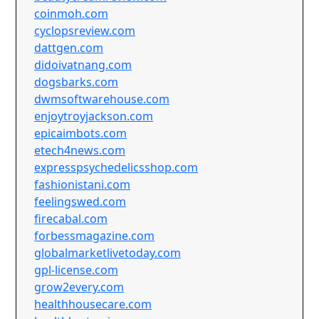
coinmoh.com
cyclopsreview.com
dattgen.com
didoivatnang.com
dogsbarks.com
dwmsoftwarehouse.com
enjoytroyjackson.com
epicaimbots.com
etech4news.com
expresspsychedelicsshop.com
fashionistani.com
feelingswed.com
firecabal.com
forbessmagazine.com
globalmarketlivetoday.com
gpl-license.com
grow2every.com
healthhousecare.com