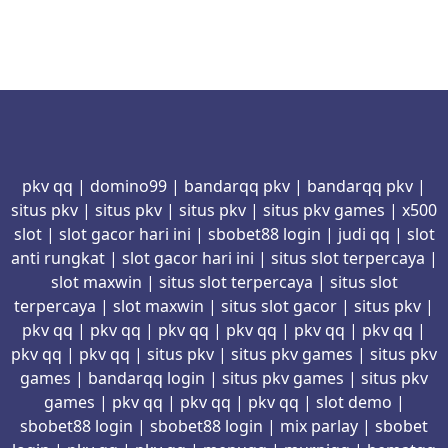
pkv qq
|
domino99
|
bandarqq pkv
|
bandarqq pkv
|
situs pkv
|
situs pkv
|
situs pkv
|
situs pkv games
|
x500
slot
|
slot gacor hari ini
|
sbobet88 login
|
judi qq
|
slot
anti rungkat
|
slot gacor hari ini
|
situs slot terpercaya
|
slot maxwin
|
situs slot terpercaya
|
situs slot
terpercaya
|
slot maxwin
|
situs slot gacor
|
situs pkv
|
pkv qq
|
pkv qq
|
pkv qq
|
pkv qq
|
pkv qq
|
pkv qq
|
pkv qq
|
pkv qq
|
situs pkv
|
situs pkv games
|
situs pkv
games
|
bandarqq login
|
situs pkv games
|
situs pkv
games
|
pkv qq
|
pkv qq
|
pkv qq
|
slot demo
|
sbobet88 login
|
sbobet88 login
|
mix parlay
|
sbobet