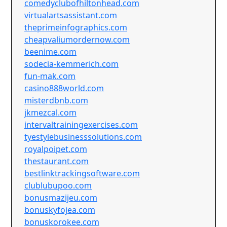
comedyclubofhiltonhead.com
virtualartsassistant.com
theprimeinfographics.com
cheapvaliumordernow.com
beenime.com
sodecia-kemmerich.com
fun-mak.com
casino888world.com
misterdbnb.com
jkmezcal.com
intervaltrainingexercises.com
tyestylebusinesssolutions.com
royalpoipet.com
thestaurant.com
bestlinktrackingsoftware.com
clublubupoo.com
bonusmazijeu.com
bonuskyfojea.com
bonuskorokee.com