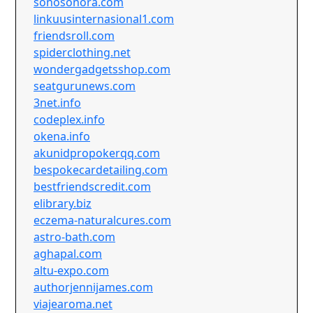
sonosonora.com
linkuusinternasional1.com
friendsroll.com
spiderclothing.net
wondergadgetsshop.com
seatgurunews.com
3net.info
codeplex.info
okena.info
akunidpropokerqq.com
bespokecardetailing.com
bestfriendscredit.com
elibrary.biz
eczema-naturalcures.com
astro-bath.com
aghapal.com
altu-expo.com
authorjennijames.com
viajearoma.net