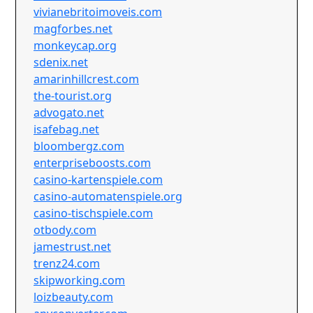
vivianebritoimoveis.com
magforbes.net
monkeycap.org
sdenix.net
amarinhillcrest.com
the-tourist.org
advogato.net
isafebag.net
bloombergz.com
enterpriseboosts.com
casino-kartenspiele.com
casino-automatenspiele.org
casino-tischspiele.com
otbody.com
jamestrust.net
trenz24.com
skipworking.com
loizbeauty.com