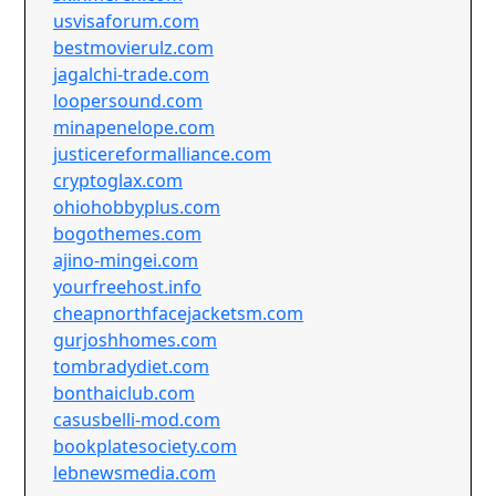
usvisaforum.com
bestmovierulz.com
jagalchi-trade.com
loopersound.com
minapenelope.com
justicereformalliance.com
cryptoglax.com
ohiohobbyplus.com
bogothemes.com
ajino-mingei.com
yourfreehost.info
cheapnorthfacejacketsm.com
gurjoshhomes.com
tombradydiet.com
bonthaiclub.com
casusbelli-mod.com
bookplatesociety.com
lebnewsmedia.com