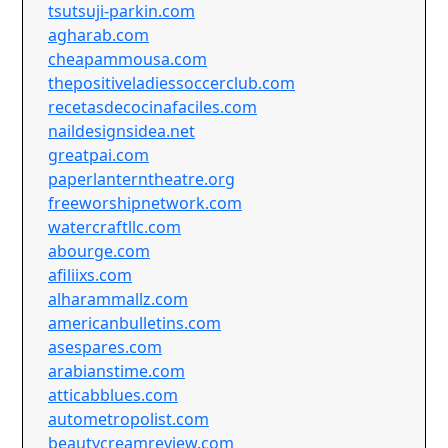
tsutsuji-parkin.com
agharab.com
cheapammousa.com
thepositiveladiessoccerclub.com
recetasdecocinafaciles.com
naildesignsidea.net
greatpai.com
paperlanterntheatre.org
freeworshipnetwork.com
watercraftllc.com
abourge.com
afiliixs.com
alharammallz.com
americanbulletins.com
asespares.com
arabianstime.com
atticabblues.com
autometropolist.com
beautycreamreview.com