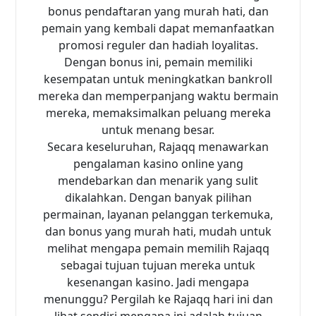
bonus pendaftaran yang murah hati, dan
pemain yang kembali dapat memanfaatkan
promosi reguler dan hadiah loyalitas.
Dengan bonus ini, pemain memiliki
kesempatan untuk meningkatkan bankroll
mereka dan memperpanjang waktu bermain
mereka, memaksimalkan peluang mereka
untuk menang besar.
Secara keseluruhan, Rajaqq menawarkan
pengalaman kasino online yang
mendebarkan dan menarik yang sulit
dikalahkan. Dengan banyak pilihan
permainan, layanan pelanggan terkemuka,
dan bonus yang murah hati, mudah untuk
melihat mengapa pemain memilih Rajaqq
sebagai tujuan tujuan mereka untuk
kesenangan kasino. Jadi mengapa
menunggu? Pergilah ke Rajaqq hari ini dan