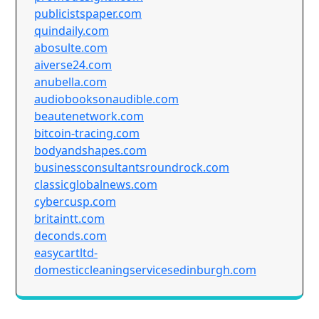
publicistspaper.com
quindaily.com
abosulte.com
aiverse24.com
anubella.com
audiobooksonaudible.com
beautenetwork.com
bitcoin-tracing.com
bodyandshapes.com
businessconsultantsroundrock.com
classicglobalnews.com
cybercusp.com
britaintt.com
deconds.com
easycartltd-
domesticcleaningservicesedinburgh.com