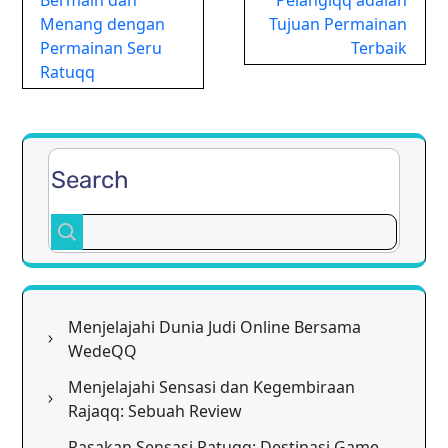
navigation
Bermain dan
Pelangiqq adalah
Menang dengan
Tujuan Permainan
Permainan Seru
Terbaik
Ratuqq
Search
Menjelajahi Dunia Judi Online Bersama
WedeQQ
Menjelajahi Sensasi dan Kegembiraan
Rajaqq: Sebuah Review
Rasakan Sensasi Ratuqq: Destinasi Game