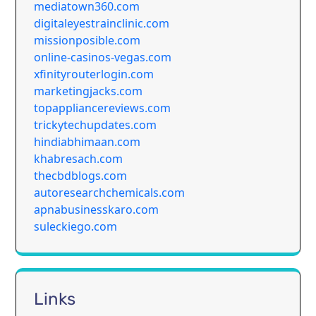
mediatown360.com
digitaleyestrainclinic.com
missionposible.com
online-casinos-vegas.com
xfinityrouterlogin.com
marketingjacks.com
topappliancereviews.com
trickytechupdates.com
hindiabhimaan.com
khabresach.com
thecbdblogs.com
autoresearchchemicals.com
apnabusinesskaro.com
suleckiego.com
Links