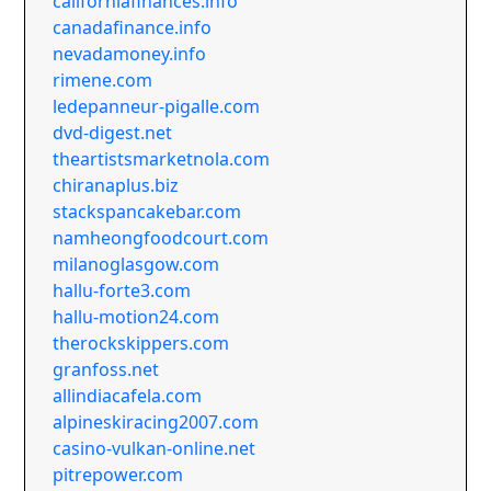
californiafinances.info
canadafinance.info
nevadamoney.info
rimene.com
ledepanneur-pigalle.com
dvd-digest.net
theartistsmarketnola.com
chiranaplus.biz
stackspancakebar.com
namheongfoodcourt.com
milanoglasgow.com
hallu-forte3.com
hallu-motion24.com
therockskippers.com
granfoss.net
allindiacafela.com
alpineskiracing2007.com
casino-vulkan-online.net
pitrepower.com