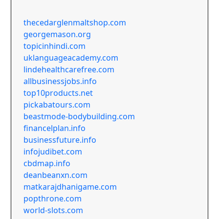
thecedarglenmaltshop.com
georgemason.org
topicinhindi.com
uklanguageacademy.com
lindehealthcarefree.com
allbusinessjobs.info
top10products.net
pickabatours.com
beastmode-bodybuilding.com
financelplan.info
businessfuture.info
infojudibet.com
cbdmap.info
deanbeanxn.com
matkarajdhanigame.com
popthrone.com
world-slots.com