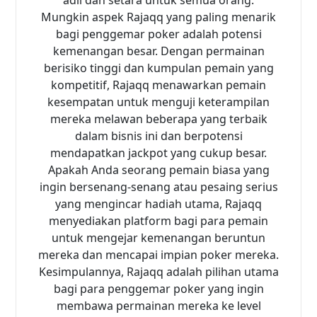
adil dan setara untuk semua orang.
Mungkin aspek Rajaqq yang paling menarik
bagi penggemar poker adalah potensi
kemenangan besar. Dengan permainan
berisiko tinggi dan kumpulan pemain yang
kompetitif, Rajaqq menawarkan pemain
kesempatan untuk menguji keterampilan
mereka melawan beberapa yang terbaik
dalam bisnis ini dan berpotensi
mendapatkan jackpot yang cukup besar.
Apakah Anda seorang pemain biasa yang
ingin bersenang-senang atau pesaing serius
yang mengincar hadiah utama, Rajaqq
menyediakan platform bagi para pemain
untuk mengejar kemenangan beruntun
mereka dan mencapai impian poker mereka.
Kesimpulannya, Rajaqq adalah pilihan utama
bagi para penggemar poker yang ingin
membawa permainan mereka ke level