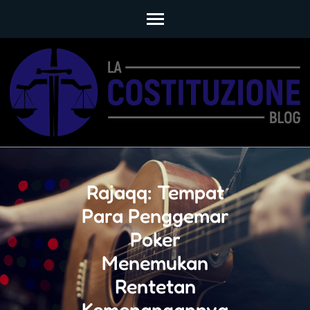
Skip
to
content
(Press
Enter)
Rajaqq: Tempat
Para Penggemar
Poker
Menemukan
Rentetan
Kemenangannya