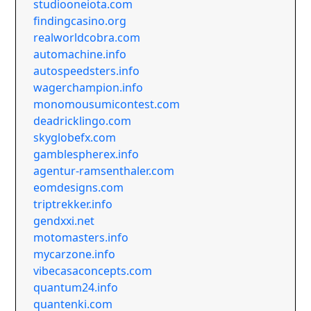
studiooneiota.com
findingcasino.org
realworldcobra.com
automachine.info
autospeedsters.info
wagerchampion.info
monomousumicontest.com
deadricklingo.com
skyglobefx.com
gamblespherex.info
agentur-ramsenthaler.com
eomdesigns.com
triptrekker.info
gendxxi.net
motomasters.info
mycarzone.info
vibecasaconcepts.com
quantum24.info
quantenki.com