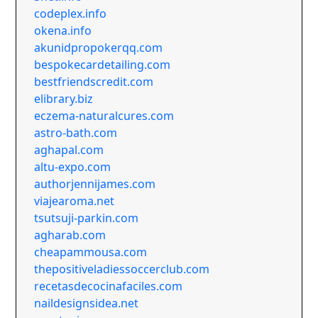
codeplex.info
okena.info
akunidpropokerqq.com
bespokecardetailing.com
bestfriendscredit.com
elibrary.biz
eczema-naturalcures.com
astro-bath.com
aghapal.com
altu-expo.com
authorjennijames.com
viajearoma.net
tsutsuji-parkin.com
agharab.com
cheapammousa.com
thepositiveladiessoccerclub.com
recetasdecocinafaciles.com
naildesignsidea.net