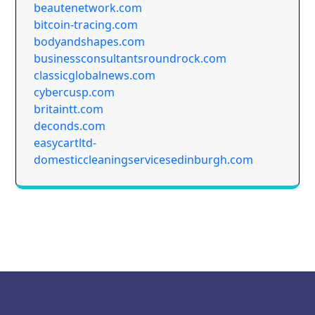
beautenetwork.com
bitcoin-tracing.com
bodyandshapes.com
businessconsultantsroundrock.com
classicglobalnews.com
cybercusp.com
britaintt.com
deconds.com
easycartltd-
domesticcleaningservicesedinburgh.com