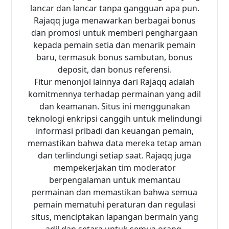
lancar dan lancar tanpa gangguan apa pun.
Rajaqq juga menawarkan berbagai bonus
dan promosi untuk memberi penghargaan
kepada pemain setia dan menarik pemain
baru, termasuk bonus sambutan, bonus
deposit, dan bonus referensi.
Fitur menonjol lainnya dari Rajaqq adalah
komitmennya terhadap permainan yang adil
dan keamanan. Situs ini menggunakan
teknologi enkripsi canggih untuk melindungi
informasi pribadi dan keuangan pemain,
memastikan bahwa data mereka tetap aman
dan terlindungi setiap saat. Rajaqq juga
mempekerjakan tim moderator
berpengalaman untuk memantau
permainan dan memastikan bahwa semua
pemain mematuhi peraturan dan regulasi
situs, menciptakan lapangan bermain yang