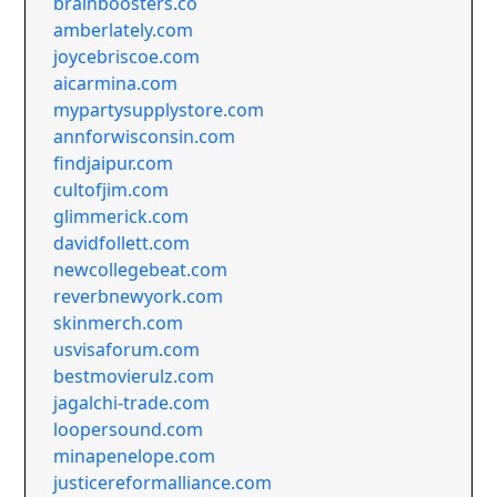
brainboosters.co
amberlately.com
joycebriscoe.com
aicarmina.com
mypartysupplystore.com
annforwisconsin.com
findjaipur.com
cultofjim.com
glimmerick.com
davidfollett.com
newcollegebeat.com
reverbnewyork.com
skinmerch.com
usvisaforum.com
bestmovierulz.com
jagalchi-trade.com
loopersound.com
minapenelope.com
justicereformalliance.com