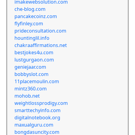
imakewebsolution.com
che-blog.com
pancakecoinz.com
flyfinley.com
prideconsultation.com
hountinglil.info
chakraaffirmations.net
bestjokes4u.com
lustgurgaon.com
geniejaar.com
bobbyslot.com
11placemoulin.com
mintz360.com
mohob.net
weightlossprodigy.com
smarttechyinfo.com
digitalnotebook.org
maxualguru.com
bongdasuncity.com