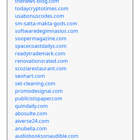
thenews-blog.com
todaycryptotimes.com
usabonuscodes.com
sm-satta-makta-gods.com
softwaredegimnasios.com
soopermagazine.com
spacecoastdailys.com
readytrademark.com
renovationsrated.com
scoziarestaurant.com
seohart.com
set-cleaning.com
promodesignai.com
publicistspaper.com
quindaily.com
abosulte.com
aiverse24.com
anubella.com
audiobooksonaudible.com