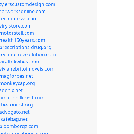
tylerscustomdesign.com
carworksonline.com
techtimesss.com
virylstore.com
motorstell.com
health150years.com
prescriptions-drug.org
technocrewsolution.com
viraltokvibes.com
vivianebritoimoveis.com
magforbes.net
monkeycap.org
sdenix.net
amarinhillcrest.com
the-tourist.org
advogato.net
isafebag.net
bloombergz.com
enterpriseboosts.com