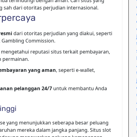
nda terlindungi dengan aman. Cari situs yang
g sah dari otoritas perjudian internasional.
erpercaya
 resmi
dari otoritas perjudian yang diakui, seperti
K Gambling Commission.
mengetahui reputasi situs terkait pembayaran,
n permainan.
embayaran yang aman
, seperti e-wallet,
yanan pelanggan 24/7
untuk membantu Anda
inggi
tase yang menunjukkan seberapa besar peluang
ruhan mereka dalam jangka panjang. Situs slot