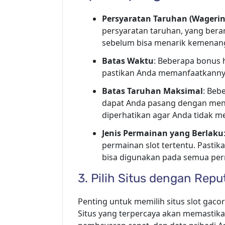
Persyaratan Taruhan (Wageri
persyaratan taruhan, yang bera
sebelum bisa menarik kemenang
Batas Waktu
: Beberapa bonus h
pastikan Anda memanfaatkanny
Batas Taruhan Maksimal
: Beb
dapat Anda pasang dengan meng
diperhatikan agar Anda tidak m
Jenis Permainan yang Berlaku
permainan slot tertentu. Pasti
bisa digunakan pada semua per
3. Pilih Situs dengan Repu
Penting untuk memilih situs slot gacor
Situs yang terpercaya akan memastik