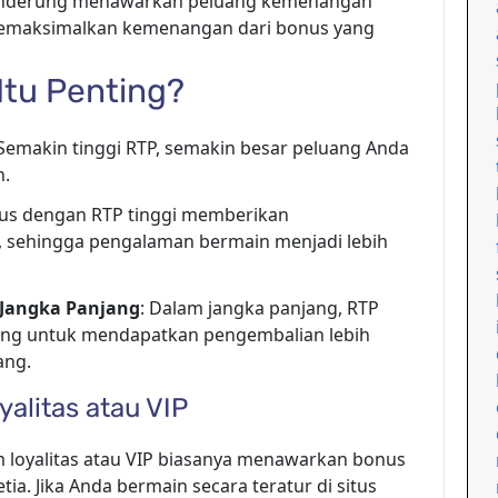
cenderung menawarkan peluang kemenangan
 memaksimalkan kemenangan dari bonus yang
Itu Penting?
 Semakin tinggi RTP, semakin besar peluang Anda
n.
itus dengan RTP tinggi memberikan
, sehingga pengalaman bermain menjadi lebih
Jangka Panjang
: Dalam jangka panjang, RTP
ang untuk mendapatkan pengembalian lebih
ang.
alitas atau VIP
am loyalitas atau VIP biasanya menawarkan bonus
ia. Jika Anda bermain secara teratur di situs