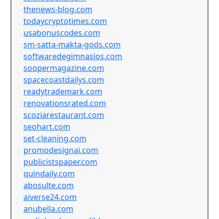
thenews-blog.com
todaycryptotimes.com
usabonuscodes.com
sm-satta-makta-gods.com
softwaredegimnasios.com
soopermagazine.com
spacecoastdailys.com
readytrademark.com
renovationsrated.com
scoziarestaurant.com
seohart.com
set-cleaning.com
promodesignai.com
publicistspaper.com
quindaily.com
abosulte.com
aiverse24.com
anubella.com