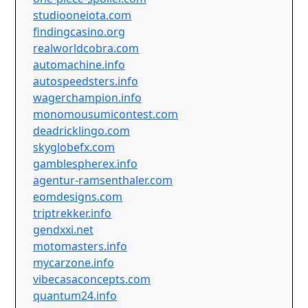
studiooneiota.com
findingcasino.org
realworldcobra.com
automachine.info
autospeedsters.info
wagerchampion.info
monomousumicontest.com
deadricklingo.com
skyglobefx.com
gamblespherex.info
agentur-ramsenthaler.com
eomdesigns.com
triptrekker.info
gendxxi.net
motomasters.info
mycarzone.info
vibecasaconcepts.com
quantum24.info