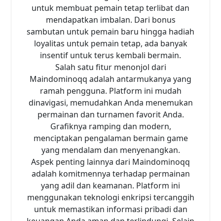
untuk membuat pemain tetap terlibat dan
mendapatkan imbalan. Dari bonus
sambutan untuk pemain baru hingga hadiah
loyalitas untuk pemain tetap, ada banyak
insentif untuk terus kembali bermain.
Salah satu fitur menonjol dari
Maindominoqq adalah antarmukanya yang
ramah pengguna. Platform ini mudah
dinavigasi, memudahkan Anda menemukan
permainan dan turnamen favorit Anda.
Grafiknya ramping dan modern,
menciptakan pengalaman bermain game
yang mendalam dan menyenangkan.
Aspek penting lainnya dari Maindominoqq
adalah komitmennya terhadap permainan
yang adil dan keamanan. Platform ini
menggunakan teknologi enkripsi tercanggih
untuk memastikan informasi pribadi dan