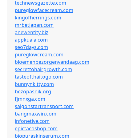
technewsgazette.com
pureglowfacecream.com
kingofherrings.com
mrbetjapan.com
anewentity.biz
appkuala.com
seo7days.com
pureglowcream.com
bloemenbezorgenvandaag.com
secrettohairgrowth.com
tasteofthaitogo.com
bunnynkitty.com
bezopasnik.org
fjmnxga.com
saigonstartransport.com
bangmaxwin.com
infonetive.com
epictacoshop.com
biopuraskinserum.com