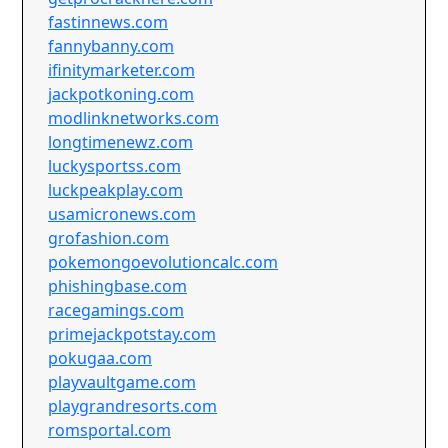
fastinnews.com
fannybanny.com
ifinitymarketer.com
jackpotkoning.com
modlinknetworks.com
longtimenewz.com
luckysportss.com
luckpeakplay.com
usamicronews.com
grofashion.com
pokemongoevolutioncalc.com
phishingbase.com
racegamings.com
primejackpotstay.com
pokugaa.com
playvaultgame.com
playgrandresorts.com
romsportal.com