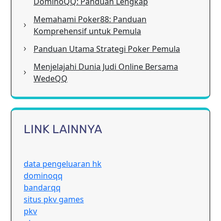
DominoQQ: Panduan Lengkap
Memahami Poker88: Panduan
Komprehensif untuk Pemula
Panduan Utama Strategi Poker Pemula
Menjelajahi Dunia Judi Online Bersama
WedeQQ
LINK LAINNYA
data pengeluaran hk
dominoqq
bandarqq
situs pkv games
pkv