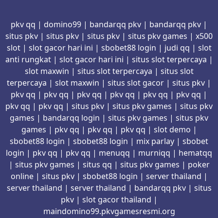
pkv qq
|
domino99
|
bandarqq pkv
|
bandarqq pkv
|
situs pkv
|
situs pkv
|
situs pkv
|
situs pkv games
|
x500
slot
|
slot gacor hari ini
|
sbobet88 login
|
judi qq
|
slot
anti rungkat
|
slot gacor hari ini
|
situs slot terpercaya
|
slot maxwin
|
situs slot terpercaya
|
situs slot
terpercaya
|
slot maxwin
|
situs slot gacor
|
situs pkv
|
pkv qq
|
pkv qq
|
pkv qq
|
pkv qq
|
pkv qq
|
pkv qq
|
pkv qq
|
pkv qq
|
situs pkv
|
situs pkv games
|
situs pkv
games
|
bandarqq login
|
situs pkv games
|
situs pkv
games
|
pkv qq
|
pkv qq
|
pkv qq
|
slot demo
|
sbobet88 login
|
sbobet88 login
|
mix parlay
|
sbobet
login
|
pkv qq
|
pkv qq
|
menuqq
|
murniqq
|
hematqq
|
situs pkv games
|
situs qq
|
situs pkv games
|
poker
online
|
situs pkv
|
sbobet88 login
|
server thailand
|
server thailand
|
server thailand
|
bandarqq pkv
|
situs
pkv
|
slot gacor thailand
|
maindomino99.pkvgamesresmi.org