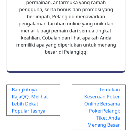
permainan, antarmuka yang ramah
pengguna, serta bonus dan promosi yang
berlimpah, Pelangiqq menawarkan
pengalaman taruhan online yang unik dan
menarik bagi pemain dari semua tingkat
keahlian. Cobalah dan lihat apakah Anda
memiliki apa yang diperlukan untuk menang
besar di Pelangiqq!
Post
Bangkitnya
Temukan
navigation
RajaQQ: Melihat
Keseruan Poker
Lebih Dekat
Online Bersama
Popularitasnya
PokerPelangi:
Tiket Anda
Menang Besar