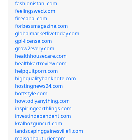
fashionistani.com
feelingswed.com
firecabal.com
forbessmagazine.com
globalmarketlivetoday.com
gpl-license.com
grow2every.com
healthhousecare.com
healthkartreview.com
helpquitporn.com
highqualitybanknote.com
hostingnews24.com
hottstyle.com
howtodiyanything.com
inspiringearthlings.com
investindependent.com
kralbozguncu1.com
landscapinggainesvillefl.com
maisonhauturier.com