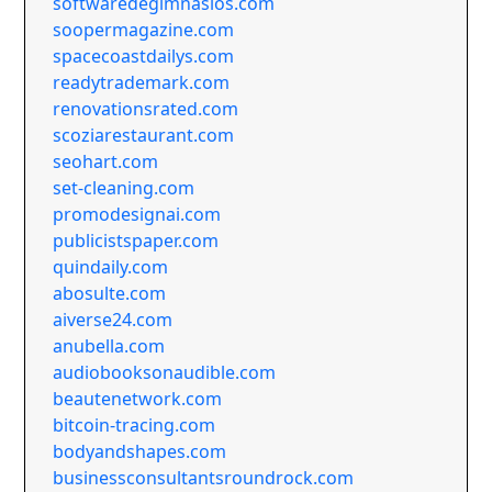
softwaredegimnasios.com
soopermagazine.com
spacecoastdailys.com
readytrademark.com
renovationsrated.com
scoziarestaurant.com
seohart.com
set-cleaning.com
promodesignai.com
publicistspaper.com
quindaily.com
abosulte.com
aiverse24.com
anubella.com
audiobooksonaudible.com
beautenetwork.com
bitcoin-tracing.com
bodyandshapes.com
businessconsultantsroundrock.com