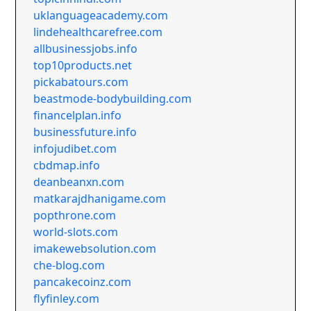
uklanguageacademy.com
lindehealthcarefree.com
allbusinessjobs.info
top10products.net
pickabatours.com
beastmode-bodybuilding.com
financelplan.info
businessfuture.info
infojudibet.com
cbdmap.info
deanbeanxn.com
matkarajdhanigame.com
popthrone.com
world-slots.com
imakewebsolution.com
che-blog.com
pancakecoinz.com
flyfinley.com