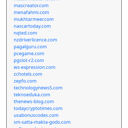
mascreator.com
menafahmi.com
mukhtarmeer.com
nascartoday.com
nqted.com
nzdriverlicence.com
pagalguru.com
pcegame.com
pgslot-r2.com
ws-expression.com
zchotels.com
zepfo.com
technologynews5.com
teknoeduka.com
thenews-blog.com
todaycryptotimes.com
usabonuscodes.com
sm-satta-makta-gods.com