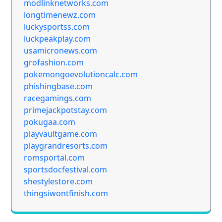
modlinknetworks.com
longtimenewz.com
luckysportss.com
luckpeakplay.com
usamicronews.com
grofashion.com
pokemongoevolutioncalc.com
phishingbase.com
racegamings.com
primejackpotstay.com
pokugaa.com
playvaultgame.com
playgrandresorts.com
romsportal.com
sportsdocfestival.com
shestylestore.com
thingsiwontfinish.com