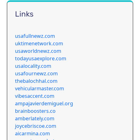
Links
usafullnewz.com
uktimenetwork.com
usaworldnewz.com
todayusaexplore.com
usalocality.com
usafournewz.com
thebalochhal.com
vehicularmaster.com
vibesaccent.com
ampajavierdemiguel.org
brainboosters.co
amberlately.com
joycebriscoe.com
aicarmina.com