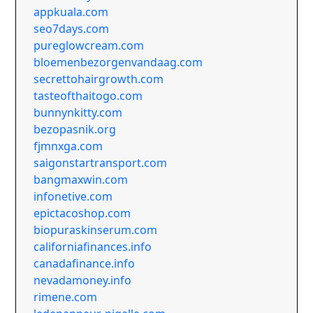
appkuala.com
seo7days.com
pureglowcream.com
bloemenbezorgenvandaag.com
secrettohairgrowth.com
tasteofthaitogo.com
bunnynkitty.com
bezopasnik.org
fjmnxga.com
saigonstartransport.com
bangmaxwin.com
infonetive.com
epictacoshop.com
biopuraskinserum.com
californiafinances.info
canadafinance.info
nevadamoney.info
rimene.com