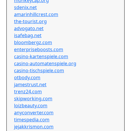
monkeycap.org
sdenix.net
amarinhillcrest.com
the-tourist.org
advogato.net
isafebag.net
bloombergz.com
enterpriseboosts.com
casino-kartenspiele.com
casino-automatenspiele.org
casino-tischspiele.com
otbody.com
jamestrust.net
trenz24.com
skipworking.com
loizbeauty.com
anyconverter.com
timespedia.com
jejakkrismon.com