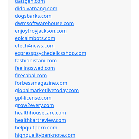
dattgen.com
didoivatnang.com
dogsbarks.com
dwmsoftwarehouse.com
enjoytroyjackson.com
epicaimbots.com
etech4news.com
expresspsychedelicsshop.com
fashionistani.com
feelingswed.com
firecabal.com
forbessmagazine.com
globalmarketlivetoday.com
gpl-license.com
grow2every.com
healthhousecare.com
healthkartreview.com
helpquitporn.com
highqualitybanknote.com