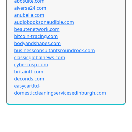
abosulte.com
aiverse24.com
anubella.com
audiobooksonaudible.com
beautenetwork.com
bitcoin-tracing.com
bodyandshapes.com
businessconsultantsroundrock.com
classicglobalnews.com
cybercusp.com
britaintt.com
deconds.com
easycartltd-
domesticcleaningservicesedinburgh.com