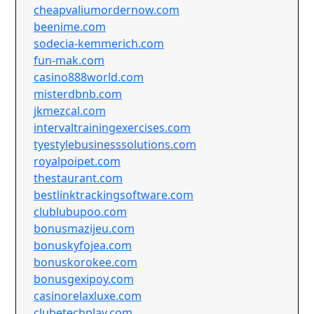
cheapvaliumordernow.com
beenime.com
sodecia-kemmerich.com
fun-mak.com
casino888world.com
misterdbnb.com
jkmezcal.com
intervaltrainingexercises.com
tyestylebusinesssolutions.com
royalpoipet.com
thestaurant.com
bestlinktrackingsoftware.com
clublubupoo.com
bonusmazijeu.com
bonuskyfojea.com
bonuskorokee.com
bonusgexipoy.com
casinorelaxluxe.com
clubetechplay.com