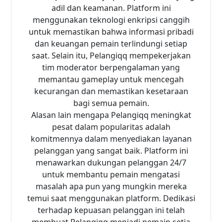
adil dan keamanan. Platform ini
menggunakan teknologi enkripsi canggih
untuk memastikan bahwa informasi pribadi
dan keuangan pemain terlindungi setiap
saat. Selain itu, Pelangiqq mempekerjakan
tim moderator berpengalaman yang
memantau gameplay untuk mencegah
kecurangan dan memastikan kesetaraan
bagi semua pemain.
Alasan lain mengapa Pelangiqq meningkat
pesat dalam popularitas adalah
komitmennya dalam menyediakan layanan
pelanggan yang sangat baik. Platform ini
menawarkan dukungan pelanggan 24/7
untuk membantu pemain mengatasi
masalah apa pun yang mungkin mereka
temui saat menggunakan platform. Dedikasi
terhadap kepuasan pelanggan ini telah