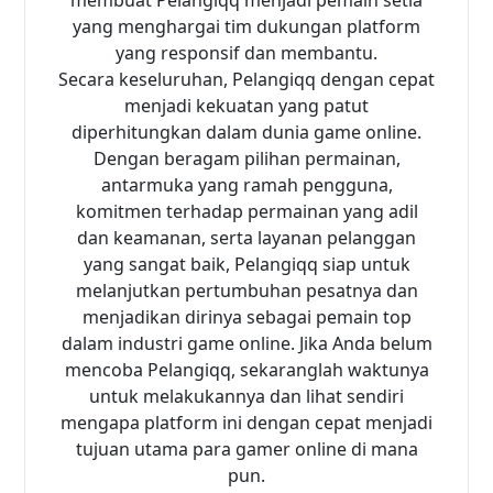
membuat Pelangiqq menjadi pemain setia
yang menghargai tim dukungan platform
yang responsif dan membantu.
Secara keseluruhan, Pelangiqq dengan cepat
menjadi kekuatan yang patut
diperhitungkan dalam dunia game online.
Dengan beragam pilihan permainan,
antarmuka yang ramah pengguna,
komitmen terhadap permainan yang adil
dan keamanan, serta layanan pelanggan
yang sangat baik, Pelangiqq siap untuk
melanjutkan pertumbuhan pesatnya dan
menjadikan dirinya sebagai pemain top
dalam industri game online. Jika Anda belum
mencoba Pelangiqq, sekaranglah waktunya
untuk melakukannya dan lihat sendiri
mengapa platform ini dengan cepat menjadi
tujuan utama para gamer online di mana
pun.