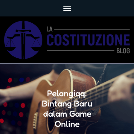
Skip
to
content
(Press
Enter)
Pelangiqq:
Bintang Baru
dalam Game
Online