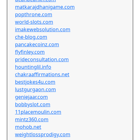
matkarajdhanigame.com
popthrone.com
world-slots.com
imakewebsolution.com
che-blog.com
pancakecoinz.com
flyfinley.com
prideconsultation.com
hountinglil.info
chakraaffirmations.net
bestjokes4u.com
lustgurgaon.com
geniejaar.com
bobbyslot.com
11placemoulin.com
mintz360.com
mohob.net
weightlossprodigy.com