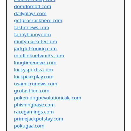
domdombd.com
dailyplayz.com
getprocrackhere.com
fastinnews.com
fannybanny.com
ifinitymarketer.com
jackpotkoning.com
modlinknetworks.com
longtimenewz.com
luckysportss.com
luckpeakplay.com
usamicronews.com
grofashion.com
pokemongoevolutioncalc.com
phishingbase.com
racegamings.com
primejackpotstay.com
pokugaa.com