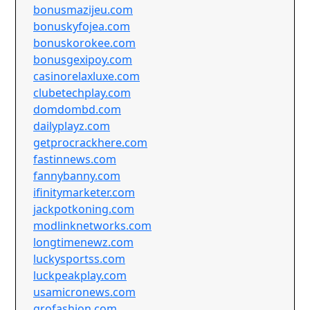
bonusmazijeu.com
bonuskyfojea.com
bonuskorokee.com
bonusgexipoy.com
casinorelaxluxe.com
clubetechplay.com
domdombd.com
dailyplayz.com
getprocrackhere.com
fastinnews.com
fannybanny.com
ifinitymarketer.com
jackpotkoning.com
modlinknetworks.com
longtimenewz.com
luckysportss.com
luckpeakplay.com
usamicronews.com
grofashion.com