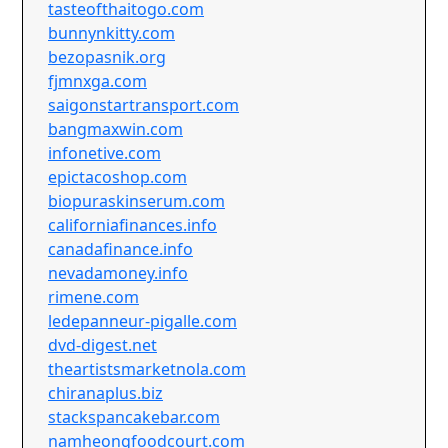
tasteofthaitogo.com
bunnynkitty.com
bezopasnik.org
fjmnxga.com
saigonstartransport.com
bangmaxwin.com
infonetive.com
epictacoshop.com
biopuraskinserum.com
californiafinances.info
canadafinance.info
nevadamoney.info
rimene.com
ledepanneur-pigalle.com
dvd-digest.net
theartistsmarketnola.com
chiranaplus.biz
stackspancakebar.com
namheongfoodcourt.com