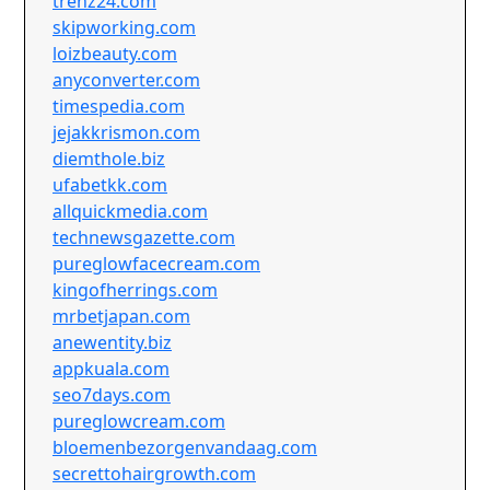
trenz24.com
skipworking.com
loizbeauty.com
anyconverter.com
timespedia.com
jejakkrismon.com
diemthole.biz
ufabetkk.com
allquickmedia.com
technewsgazette.com
pureglowfacecream.com
kingofherrings.com
mrbetjapan.com
anewentity.biz
appkuala.com
seo7days.com
pureglowcream.com
bloemenbezorgenvandaag.com
secrettohairgrowth.com