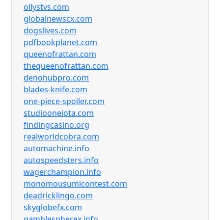
ollystvs.com
globalnewscx.com
dogslives.com
pdfbookplanet.com
queenofrattan.com
thequeenofrattan.com
denohubpro.com
blades-knife.com
one-piece-spoiler.com
studiooneiota.com
findingcasino.org
realworldcobra.com
automachine.info
autospeedsters.info
wagerchampion.info
monomousumicontest.com
deadricklingo.com
skyglobefx.com
gamblespherex.info