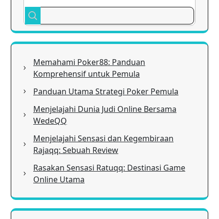
Memahami Poker88: Panduan
Komprehensif untuk Pemula
Panduan Utama Strategi Poker Pemula
Menjelajahi Dunia Judi Online Bersama
WedeQQ
Menjelajahi Sensasi dan Kegembiraan
Rajaqq: Sebuah Review
Rasakan Sensasi Ratuqq: Destinasi Game
Online Utama