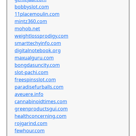
bobbyslot.com
11placemoulin.com
mintz360.com
mohob.net
weightlossprodigy.com
smarttechyinfo.com
digitalnotebook.org
maxualguru.com
bongdasuncity.com
slot-pachi.com
freespinsslot.com
paradisefurballs.com
aveuere.info
cannabinoidtimes.com
greenproductsgui.com
healthconcerning.com
rojgarind.com
fewhour.com