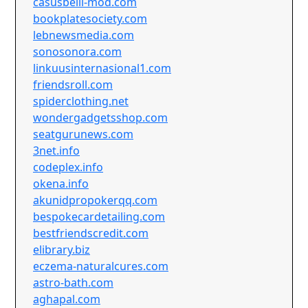
casusbelli-mod.com
bookplatesociety.com
lebnewsmedia.com
sonosonora.com
linkuusinternasional1.com
friendsroll.com
spiderclothing.net
wondergadgetsshop.com
seatgurunews.com
3net.info
codeplex.info
okena.info
akunidpropokerqq.com
bespokecardetailing.com
bestfriendscredit.com
elibrary.biz
eczema-naturalcures.com
astro-bath.com
aghapal.com