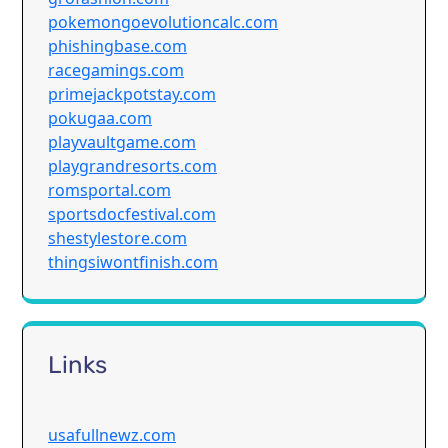
pokemongoevolutioncalc.com
phishingbase.com
racegamings.com
primejackpotstay.com
pokugaa.com
playvaultgame.com
playgrandresorts.com
romsportal.com
sportsdocfestival.com
shestylestore.com
thingsiwontfinish.com
Links
usafullnewz.com