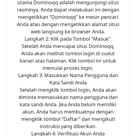
utama Dominoqq adalah mengunjungi situs
resminya. Anda dapat melakukan ini dengan
mengetikkan “Dominoqq” ke mesin pencari
Anda atau dengan mengetikkan alamat situs
web langsung ke browser Anda.
Langkah 2: Klik pada Tombol “Masuk”.
Setelah Anda mencapai situs Dominoqq,
Anda akan melihat tombol login di sudut
kanan atas halaman. Klik tombol ini untuk
memulai proses login.
Langkah 3: Masukkan Nama Pengguna dan
Kata Sandi Anda
Setelah mengklik tombol login, Anda akan
diminta memasukkan nama pengguna dan
kata sandi Anda. Jika Anda belum memiliki
akun, Anda harus membuatnya dengan
mengklik tombol “Daftar” dan mengikuti
instruksi yang diberikan.
Langkah 4: Verifikasi Akun Anda