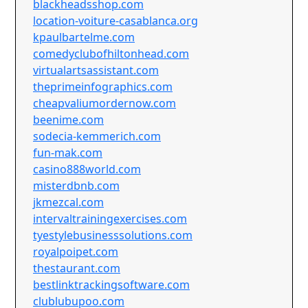
blackheadsshop.com
location-voiture-casablanca.org
kpaulbartelme.com
comedyclubofhiltonhead.com
virtualartsassistant.com
theprimeinfographics.com
cheapvaliumordernow.com
beenime.com
sodecia-kemmerich.com
fun-mak.com
casino888world.com
misterdbnb.com
jkmezcal.com
intervaltrainingexercises.com
tyestylebusinesssolutions.com
royalpoipet.com
thestaurant.com
bestlinktrackingsoftware.com
clublubupoo.com