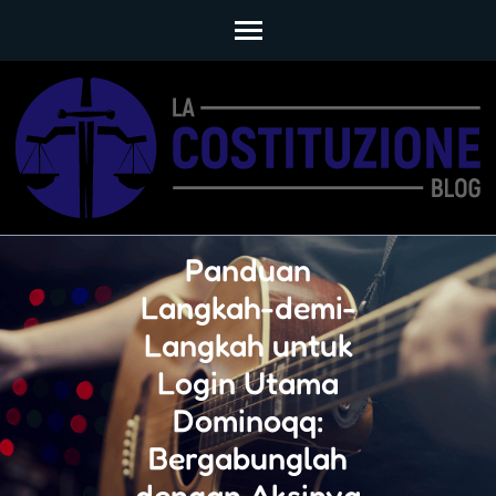
Skip
to
content
(Press
Enter)
Panduan
Langkah-demi-
Langkah untuk
Login Utama
Dominoqq:
Bergabunglah
dengan Aksinya