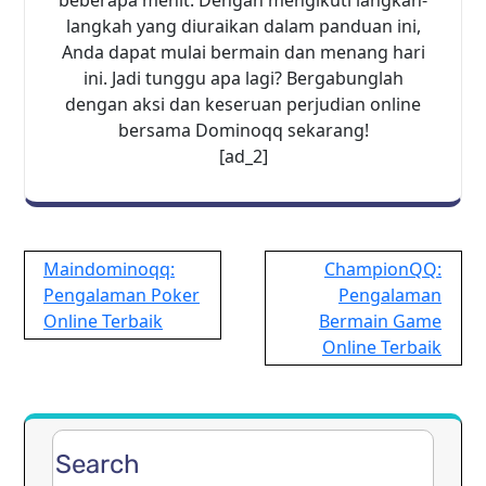
beberapa menit. Dengan mengikuti langkah-
langkah yang diuraikan dalam panduan ini,
Anda dapat mulai bermain dan menang hari
ini. Jadi tunggu apa lagi? Bergabunglah
dengan aksi dan keseruan perjudian online
bersama Dominoqq sekarang!
[ad_2]
Post
Maindominoqq:
ChampionQQ:
navigation
Pengalaman Poker
Pengalaman
Online Terbaik
Bermain Game
Online Terbaik
Search