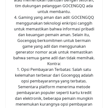
atau memerlukan bantuan dengan setoran,
tim dukungan pelanggan GOCENGQQ ada
untuk membantu.
4. Gaming yang aman dan adil: GOCENGQQ
menggunakan teknologi enkripsi canggih
untuk memastikan bahwa informasi pribadi
dan keuangan pemain aman. Selain itu,
Gocengqq berkomitmen untuk bermain
game yang adil dan menggunakan
generator nomor acak untuk memastikan
bahwa semua game adil dan tidak memihak.
Kontra:
1. Opsi Pembayaran Terbatas: Salah satu
kelemahan terbesar dari Gocengqq adalah
opsi pembayarannya yang terbatas.
Sementara platform menerima metode
pembayaran populer seperti kartu kredit
dan elektronik, beberapa pemain mungkin
menemukan kurangnya opsi pembayaran