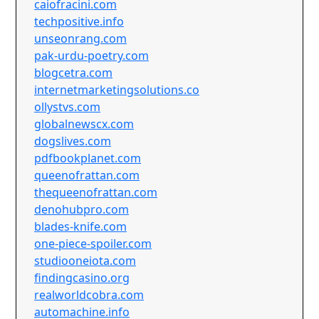
caiofracini.com
techpositive.info
unseonrang.com
pak-urdu-poetry.com
blogcetra.com
internetmarketingsolutions.co
ollystvs.com
globalnewscx.com
dogslives.com
pdfbookplanet.com
queenofrattan.com
thequeenofrattan.com
denohubpro.com
blades-knife.com
one-piece-spoiler.com
studiooneiota.com
findingcasino.org
realworldcobra.com
automachine.info