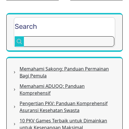
Search
Memahami Sakong: Panduan Permainan
Bagi Pemula
Memahami ADUQQ: Panduan
Komprehensif
Pengertian PKV: Panduan Komprehensif
Asuransi Kesehatan Swasta
10 PKV Games Terbaik untuk Dimainkan
untuk Kesenangan Maksimal