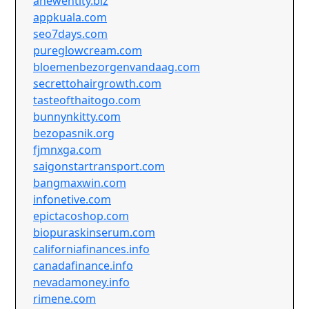
anewentity.biz
appkuala.com
seo7days.com
pureglowcream.com
bloemenbezorgenvandaag.com
secrettohairgrowth.com
tasteofthaitogo.com
bunnynkitty.com
bezopasnik.org
fjmnxga.com
saigonstartransport.com
bangmaxwin.com
infonetive.com
epictacoshop.com
biopuraskinserum.com
californiafinances.info
canadafinance.info
nevadamoney.info
rimene.com