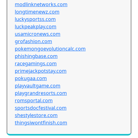
modlinknetworks.com
longtimenewz.com
luckysportss.com
luckpeakplay.com
usamicronews.com
grofashion.com
pokemongoevolutioncalc.com
phishingbase.com
racegamings.com
primejackpotstay.com
pokugaa.com
playvaultgame.com
playgrandresorts.com
romsportal.com
sportsdocfestival.com
shestylestore.com
thingsiwontfinish.com