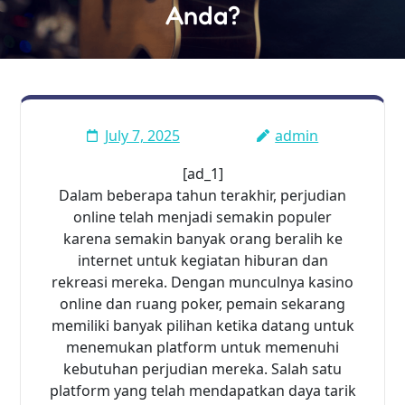
Anda?
July 7, 2025
admin
[ad_1]
Dalam beberapa tahun terakhir, perjudian
online telah menjadi semakin populer
karena semakin banyak orang beralih ke
internet untuk kegiatan hiburan dan
rekreasi mereka. Dengan munculnya kasino
online dan ruang poker, pemain sekarang
memiliki banyak pilihan ketika datang untuk
menemukan platform untuk memenuhi
kebutuhan perjudian mereka. Salah satu
platform yang telah mendapatkan daya tarik