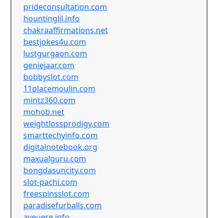
prideconsultation.com
hountinglil.info
chakraaffirmations.net
bestjokes4u.com
lustgurgaon.com
geniejaar.com
bobbyslot.com
11placemoulin.com
mintz360.com
mohob.net
weightlossprodigy.com
smarttechyinfo.com
digitalnotebook.org
maxualguru.com
bongdasuncity.com
slot-pachi.com
freespinsslot.com
paradisefurballs.com
aveuere.info