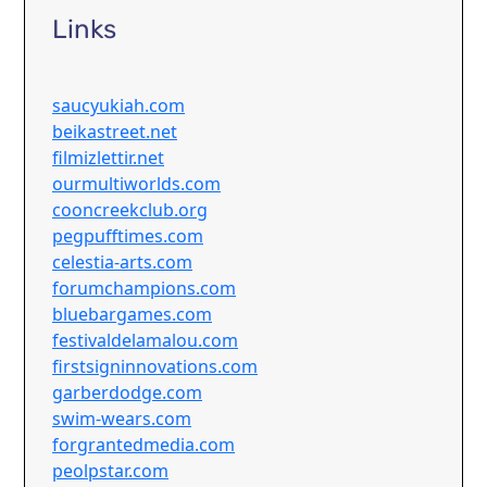
Links
saucyukiah.com
beikastreet.net
filmizlettir.net
ourmultiworlds.com
cooncreekclub.org
pegpufftimes.com
celestia-arts.com
forumchampions.com
bluebargames.com
festivaldelamalou.com
firstsigninnovations.com
garberdodge.com
swim-wears.com
forgrantedmedia.com
peolpstar.com