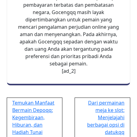
pembayaran terbatas dan pembatasan
negara, Gocengqq masih layak
dipertimbangkan untuk pemain yang
mencari pengalaman perjudian online yang
aman dan menyenangkan. Pada akhirnya,
apakah Gocengqq sepadan dengan waktu
dan uang Anda akan tergantung pada
preferensi dan prioritas pribadi Anda
sebagai pemain.
[ad_2]
Post
Temukan Manfaat
Dari permainan
navigation
Bermain Depoqq:
meja ke slot:
Kegembiraan,
Menjelajahi
Hiburan, dan
berbagai opsi di
Hadiah Tunai
datukqq