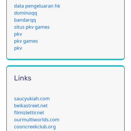
data pengeluaran hk
dominoqq
bandarqq
situs pkv games
pkv
pkv games
pkv
Links
saucyukiah.com
beikastreet.net
filmizlettir.net
ourmultiworlds.com
cooncreekclub.org