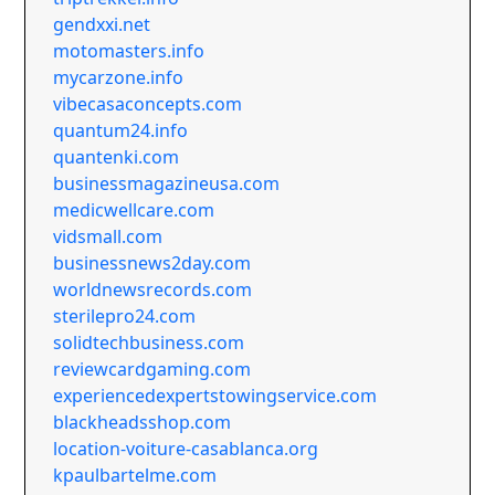
gendxxi.net
motomasters.info
mycarzone.info
vibecasaconcepts.com
quantum24.info
quantenki.com
businessmagazineusa.com
medicwellcare.com
vidsmall.com
businessnews2day.com
worldnewsrecords.com
sterilepro24.com
solidtechbusiness.com
reviewcardgaming.com
experiencedexpertstowingservice.com
blackheadsshop.com
location-voiture-casablanca.org
kpaulbartelme.com