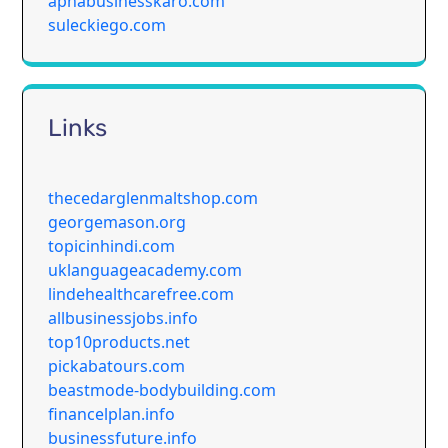
apnabusinesskaro.com
suleckiego.com
Links
thecedarglenmaltshop.com
georgemason.org
topicinhindi.com
uklanguageacademy.com
lindehealthcarefree.com
allbusinessjobs.info
top10products.net
pickabatours.com
beastmode-bodybuilding.com
financelplan.info
businessfuture.info