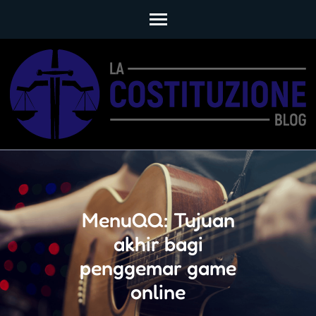
Skip
to
content
(Press
Enter)
MenuQQ: Tujuan
akhir bagi
penggemar game
online