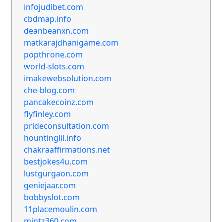
infojudibet.com
cbdmap.info
deanbeanxn.com
matkarajdhanigame.com
popthrone.com
world-slots.com
imakewebsolution.com
che-blog.com
pancakecoinz.com
flyfinley.com
prideconsultation.com
hountinglil.info
chakraaffirmations.net
bestjokes4u.com
lustgurgaon.com
geniejaar.com
bobbyslot.com
11placemoulin.com
mintz360.com