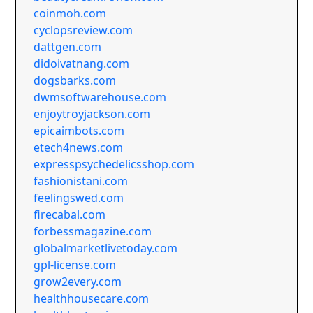
coinmoh.com
cyclopsreview.com
dattgen.com
didoivatnang.com
dogsbarks.com
dwmsoftwarehouse.com
enjoytroyjackson.com
epicaimbots.com
etech4news.com
expresspsychedelicsshop.com
fashionistani.com
feelingswed.com
firecabal.com
forbessmagazine.com
globalmarketlivetoday.com
gpl-license.com
grow2every.com
healthhousecare.com