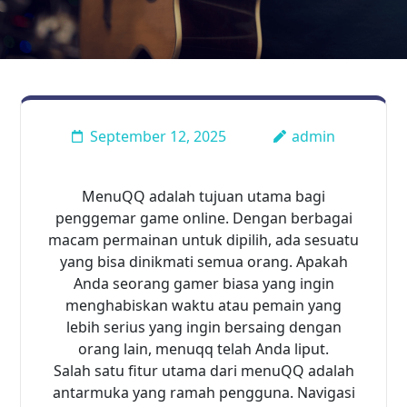
September 12, 2025
admin
MenuQQ adalah tujuan utama bagi
penggemar game online. Dengan berbagai
macam permainan untuk dipilih, ada sesuatu
yang bisa dinikmati semua orang. Apakah
Anda seorang gamer biasa yang ingin
menghabiskan waktu atau pemain yang
lebih serius yang ingin bersaing dengan
orang lain, menuqq telah Anda liput.
Salah satu fitur utama dari menuQQ adalah
antarmuka yang ramah pengguna. Navigasi