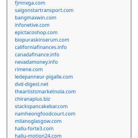
fjmnxga.com
saigonstartransport.com
bangmaxwin.com
infonetive.com
epictacoshop.com
biopuraskinserum.com
californiafinances.info
canadafinance.info
nevadamoney.info
rimene.com
ledepanneur-pigalle.com
dvd-digest.net
theartistsmarketnola.com
chiranaplus.biz
stackspancakebar.com
namheongfoodcourt.com
milanoglasgow.com
hallu-forte3.com
hallu-motion24.com