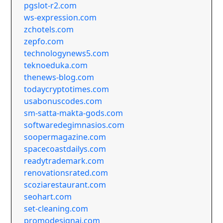
pgslot-r2.com
ws-expression.com
zchotels.com
zepfo.com
technologynews5.com
teknoeduka.com
thenews-blog.com
todaycryptotimes.com
usabonuscodes.com
sm-satta-makta-gods.com
softwaredegimnasios.com
soopermagazine.com
spacecoastdailys.com
readytrademark.com
renovationsrated.com
scoziarestaurant.com
seohart.com
set-cleaning.com
promodesignai.com