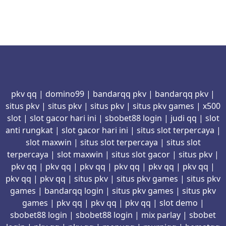
pkv qq
|
domino99
|
bandarqq pkv
|
bandarqq pkv
|
situs pkv
|
situs pkv
|
situs pkv
|
situs pkv games
|
x500
slot
|
slot gacor hari ini
|
sbobet88 login
|
judi qq
|
slot
anti rungkat
|
slot gacor hari ini
|
situs slot terpercaya
|
slot maxwin
|
situs slot terpercaya
|
situs slot
terpercaya
|
slot maxwin
|
situs slot gacor
|
situs pkv
|
pkv qq
|
pkv qq
|
pkv qq
|
pkv qq
|
pkv qq
|
pkv qq
|
pkv qq
|
pkv qq
|
situs pkv
|
situs pkv games
|
situs pkv
games
|
bandarqq login
|
situs pkv games
|
situs pkv
games
|
pkv qq
|
pkv qq
|
pkv qq
|
slot demo
|
sbobet88 login
|
sbobet88 login
|
mix parlay
|
sbobet