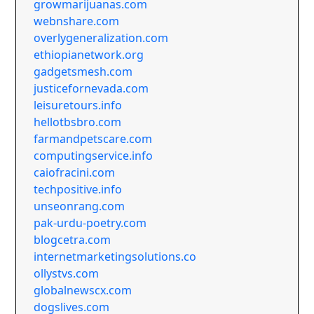
growmarijuanas.com
webnshare.com
overlygeneralization.com
ethiopianetwork.org
gadgetsmesh.com
justicefornevada.com
leisuretours.info
hellotbsbro.com
farmandpetscare.com
computingservice.info
caiofracini.com
techpositive.info
unseonrang.com
pak-urdu-poetry.com
blogcetra.com
internetmarketingsolutions.co
ollystvs.com
globalnewscx.com
dogslives.com