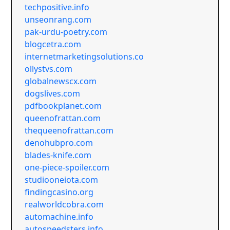
techpositive.info
unseonrang.com
pak-urdu-poetry.com
blogcetra.com
internetmarketingsolutions.co
ollystvs.com
globalnewscx.com
dogslives.com
pdfbookplanet.com
queenofrattan.com
thequeenofrattan.com
denohubpro.com
blades-knife.com
one-piece-spoiler.com
studiooneiota.com
findingcasino.org
realworldcobra.com
automachine.info
autospeedsters.info