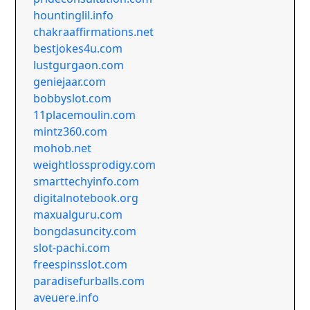
hountinglil.info
chakraaffirmations.net
bestjokes4u.com
lustgurgaon.com
geniejaar.com
bobbyslot.com
11placemoulin.com
mintz360.com
mohob.net
weightlossprodigy.com
smarttechyinfo.com
digitalnotebook.org
maxualguru.com
bongdasuncity.com
slot-pachi.com
freespinsslot.com
paradisefurballs.com
aveuere.info