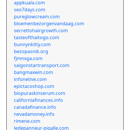
appkuala.com
seo7days.com
pureglowcream.com
bloemenbezorgenvandaag.com
secrettohairgrowth.com
tasteofthaitogo.com
bunnynkitty.com
bezopasnik.org
fjmnxga.com
saigonstartransport.com
bangmaxwin.com
infonetive.com
epictacoshop.com
biopuraskinserum.com
californiafinances.info
canadafinance.info
nevadamoney.info
rimene.com
ledepanneur-pigalle.com