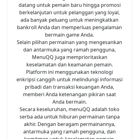
datang untuk pemain baru hingga promosi
berkelanjutan untuk pelanggan yang loyal,
ada banyak peluang untuk meningkatkan
bankroll Anda dan memperluas pengalaman
bermain game Anda.
Selain pilihan permainan yang mengesankan
dan antarmuka yang ramah pengguna,
MenuQQ juga memprioritaskan
keselamatan dan keamanan pemain.
Platform ini menggunakan teknologi
enkripsi canggih untuk melindungi informasi
pribadi dan transaksi keuangan Anda,
memberi Anda ketenangan pikiran saat
Anda bermain.
Secara keseluruhan, menuQQ adalah toko
serba ada untuk hiburan permainan tanpa
akhir. Dengan beragam permainannya,
antarmuka yang ramah pengguna, dan