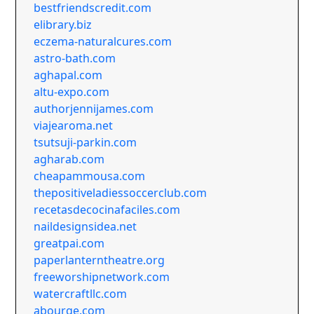
bestfriendscredit.com
elibrary.biz
eczema-naturalcures.com
astro-bath.com
aghapal.com
altu-expo.com
authorjennijames.com
viajearoma.net
tsutsuji-parkin.com
agharab.com
cheapammousa.com
thepositiveladiessoccerclub.com
recetasdecocinafaciles.com
naildesignsidea.net
greatpai.com
paperlanterntheatre.org
freeworshipnetwork.com
watercraftllc.com
abourge.com