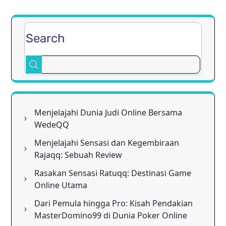
Search
Menjelajahi Dunia Judi Online Bersama
WedeQQ
Menjelajahi Sensasi dan Kegembiraan
Rajaqq: Sebuah Review
Rasakan Sensasi Ratuqq: Destinasi Game
Online Utama
Dari Pemula hingga Pro: Kisah Pendakian
MasterDomino99 di Dunia Poker Online