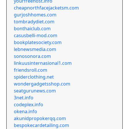
yourfreehost.info
cheapnorthfacejacketsm.com
gurjoshhomes.com
tombradydiet.com
bonthaiclub.com
casusbelli-mod.com
bookplatesociety.com
lebnewsmedia.com
sonosonora.com
linkuusinternasional1.com
friendsroll.com
spiderclothing.net
wondergadgetsshop.com
seatgurunews.com
3net.info
codeplex.info
okena.info
akunidpropokerqq.com
bespokecardetailing.com