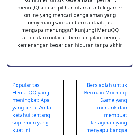
komitmen untuk keselamatan pemain,
menuQQ adalah pilihan utama untuk gamer
online yang mencari pengalaman yang
menyenangkan dan bermanfaat. Jadi
mengapa menunggu? Kunjungi MenuQQ
hari ini dan mulailah bermain jalan menuju
kemenangan besar dan hiburan tanpa akhir.
Post
Popularitas
Bersiaplah untuk
navigation
HematQQ yang
Bermain Murniqq:
meningkat: Apa
Game yang
yang perlu Anda
menarik dan
ketahui tentang
membuat
suplemen yang
ketagihan yang
kuat ini
menyapu bangsa