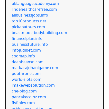
uklanguageacademy.com
lindehealthcarefree.com
allbusinessjobs.info
top10products.net
pickabatours.com
beastmode-bodybuilding.com
financelplan.info
businessfuture.info
infojudibet.com
cbdmap.info
deanbeanxn.com
matkarajdhanigame.com
popthrone.com
world-slots.com
imakewebsolution.com
che-blog.com
pancakecoinz.com
flyfinley.com
prideconsultation.com