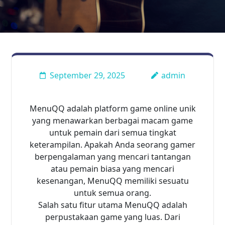
September 29, 2025
admin
MenuQQ adalah platform game online unik
yang menawarkan berbagai macam game
untuk pemain dari semua tingkat
keterampilan. Apakah Anda seorang gamer
berpengalaman yang mencari tantangan
atau pemain biasa yang mencari
kesenangan, MenuQQ memiliki sesuatu
untuk semua orang.
Salah satu fitur utama MenuQQ adalah
perpustakaan game yang luas. Dari